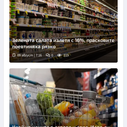
Зелената салата излетя с 16%, прасковите
поевтиняха рязко
09 август | 7:16
0
319
Край на цените в левове и евро. Идва ли