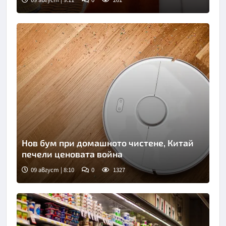
09 август | 9:11
0
261
Нов бум при домашното чистене, Китай
печели ценовата война
09 август | 8:10
0
1327
Снимка: Пиксабей