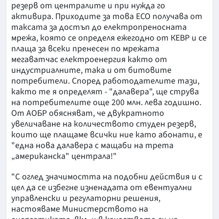
резерв от централите и при нужда го
активира. Приходите за това ЕСО получава от
таксата за достъп до електропреносната
мрежа, която се определя ежегодно от КЕВР и се
плаща за всеки пренесен по мрежата
мегаватчас електроенергия както от
индустриалните, така и от битовите
потребители. Според работодателите тази,
както те я определят - "далавера", ще струва
на потребителите още 200 млн. лева годишно.
От АОБР обясняват, че двукратното
увеличаване на количеството студен резерв,
които ще плащаме всички ние като абонати, е
"една нова далавера с мащаби на трета
„американска" централа!"
"С оглед значимостта на подобни действия и с
цел да се избегне изненадата от евентуални
управленски и регулаторни решения,
настояваме Министерството на