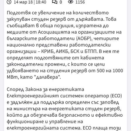
14 мар 18 | 18:40
0
1156
Подготвя се увеличение на количеството
закупуван студен резерв от държавата. Това
съобщават в обща позиция, изпратена до
медиите от Асоциацията на организациите на
българските работодатели (АОБР), четирите
национално представени работодателски
организации – КРИБ, АИКБ, БСК и БТПП. В нея те
определят подготвяните от кабинета
законодателни промени, с които се цели
удвояването на студения резерв от 500 на 1000
МВт, като "далавера".
Според Закона за енергетиката
Електроенергийният системен оператор (ЕСО)
е задължен да поддържа определен със заповед
на министъра на енергетиката студен резерв,
който да обезпечава безопасното и ефективно
функциониране и управление на
електроенергийната система. ЕСО плаща този