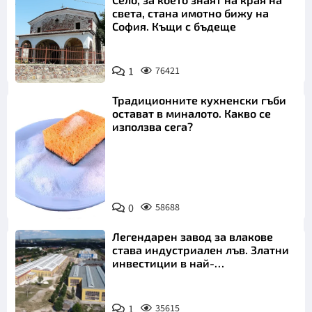
света, стана имотно бижу на
София. Къщи с бъдеще
1
76421
Традиционните кухненски гъби
остават в миналото. Какво се
използва сега?
Снимка:
0
58688
Пиксабей
Легендарен завод за влакове
става индустриален лъв. Златни
инвестиции в най-
аристократичния ни град
1
35615