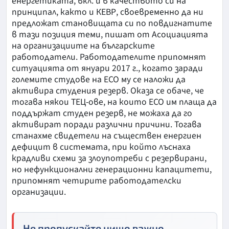
енергетиката, вкл. и в качеството си на
принципал, както и КЕВР, своевременно да ни
предложат становищата си по повдигнатите
в тази позиция теми, пишат от Асоциацията
на организациите на българските
работодатели. Работодателите припомнят
ситуацията от януари 2017 г., когато заради
големите студове на ЕСО му се наложи да
активира студения резерв. Оказа се обаче, че
тогава някои ТЕЦ-ове, на които ЕСО им плаща да
поддържат студен резерв, не можаха да го
активират поради различни причини. Тогава
станахме свидетели на съществен енергиен
дефицит в системата, при който лъснаха
крадливи схеми за злоупотреби с резервирани,
но нефункционални генерационни капацитети,
припомнят четирите работодателски
организации.
Не пропускайте нищо важно