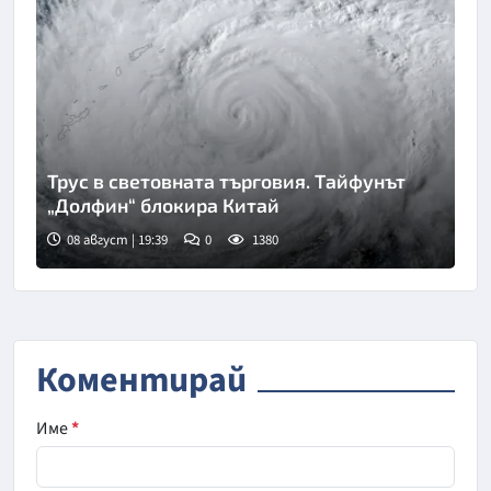
Трус в световната търговия. Тайфунът
„Долфин“ блокира Китай
08 август | 19:39
0
1380
Коментирай
Име
*