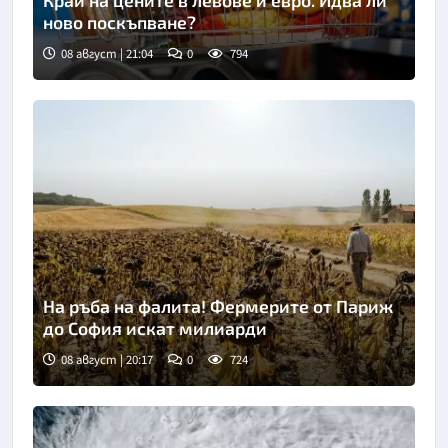
ново поскъпване?
08 август | 21:04
0
794
На ръба на фалита! Фермерите от Париж
до София искат милиарди
08 август | 20:17
0
724