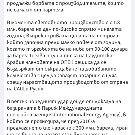
продължи борбата с производителите, които
не са част от картела.
В момента световното производство е с 1.8
млн. барела на ден по-високо спрямо миналата
година, въпреки срива на цената на петрола,
който започна преди малко повече от година,
когато търговията бе на нива от 90-100 долара
за барел. Тогава под натиска на Саудитска
Арабия членовете на ОПЕК решиха да се
въздържат от съкращаване на добиваните
количества с цел да запазят пазарния си дял
срещу нарастващото производство от страна
на САЩ и Русия.
В петък поредният удар дойде от доклада на
базираната в Париж Международната
енергийна агенция (International Energy Agency), в
който се прогнозира, че през 2016-а
предлагането ще нарасне с 300 млн. барела, Иран
ще се върне на пазара след вдигането на