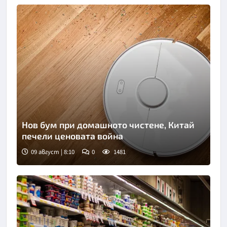
Нов бум при домашното чистене, Китай
печели ценовата война
09 август | 8:10
0
1481
Снимка: Пиксабей