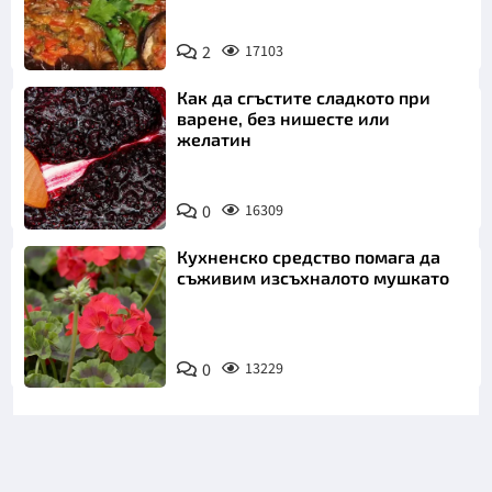
2
17103
Как да сгъстите сладкото при
варене, без нишесте или
желатин
0
16309
Кухненско средство помага да
съживим изсъхналото мушкато
0
13229