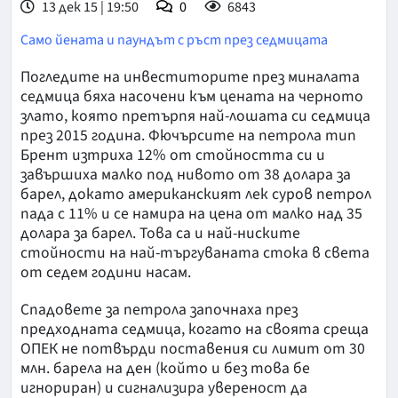
13 дек 15 | 19:50
0
6843
Само йената и паундът с ръст през седмицата
Погледите на инвеститорите през миналата
седмица бяха насочени към цената на черното
злато, която претърпя най-лошата си седмица
през 2015 година. Фючърсите на петрола тип
Брент изтриха 12% от стойността си и
завършиха малко под нивото от 38 долара за
барел, докато американският лек суров петрол
пада с 11% и се намира на цена от малко над 35
долара за барел. Това са и най-ниските
стойности на най-търгуваната стока в света
от седем години насам.
Спадовете за петрола започнаха през
предходната седмица, когато на своята среща
ОПЕК не потвърди поставения си лимит от 30
млн. барела на ден (който и без това бе
игнориран) и сигнализира увереност да