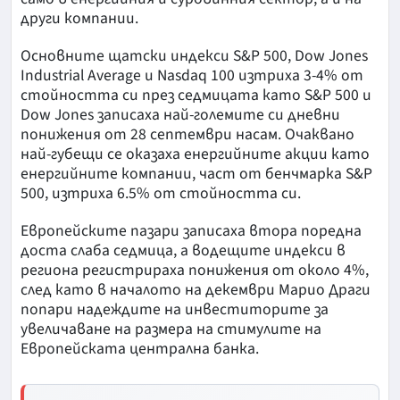
други компании.
Основните щатски индекси S&P 500, Dow Jones
Industrial Average и Nasdaq 100 изтриха 3-4% от
стойността си през седмицата като S&P 500 и
Dow Jones записаха най-големите си дневни
понижения от 28 септември насам. Очаквано
най-губещи се оказаха енергийните акции като
енергийните компании, част от бенчмарка S&P
500, изтриха 6.5% от стойността си.
Европейските пазари записаха втора поредна
доста слаба седмица, а водещите индекси в
региона регистрираха понижения от около 4%,
след като в началото на декември Марио Драги
попари надеждите на инвеститорите за
увеличаване на размера на стимулите на
Европейската централна банка.