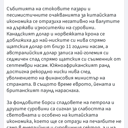
Събитията на стоковите пазари и
песимистичните очакванията за китайската
икономика се отразиха негативно на валутите
на държави износителки на суровини.
Канадският долар и норвежката крона се
доближиха до най-ниските си нива спрямо
щатския долар от близо 11 години насам, а
австралийския долар записа най-големия си
седмичен спад спрямо щатския си съименник от
септември насам. Южноафриканският ранд
достигна рекордно ниски нива след
уволнението на финансовия министър на
страната. В същото време еврото, йената и
британският паунд нараснаха.
За фондовите борси спадовете на петрола и
другите суровини са сигнал за слабостта на
световната и особено на китайската
икономика, което ще се отрази на печалбите не
само в енергийния и суровинния сектор, а и на