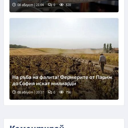
08 август | 21:04
0
820
На ръба на фалита! Фермерите от Париж
до София искат милиарди
08 август | 20:17
0
756