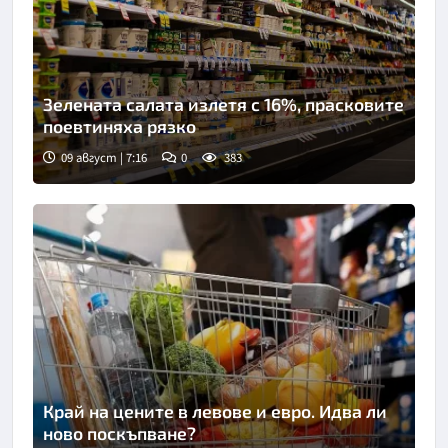
Зелената салата излетя с 16%, прасковите
поевтиняха рязко
09 август | 7:16
0
383
Край на цените в левове и евро. Идва ли
ново поскъпване?