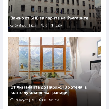
Важно от БНБ за парите на българите
09 август | 12:34
0
1279
От Хималаите до Париж: 10 хотела, в
които луксът няма граници
09 август | 9:11
0
298