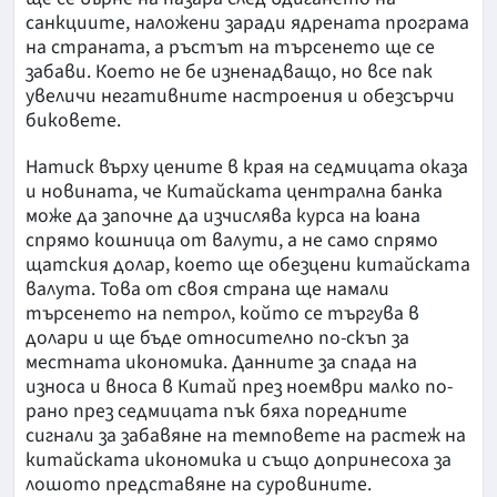
санкциите, наложени заради ядрената програма
на страната, а ръстът на търсенето ще се
забави. Което не бе изненадващо, но все пак
увеличи негативните настроения и обезсърчи
биковете.
Натиск върху цените в края на седмицата оказа
и новината, че Китайската централна банка
може да започне да изчислява курса на юана
спрямо кошница от валути, а не само спрямо
щатския долар, което ще обезцени китайската
валута. Това от своя страна ще намали
търсенето на петрол, който се търгува в
долари и ще бъде относително по-скъп за
местната икономика. Данните за спада на
износа и вноса в Китай през ноември малко по-
рано през седмицата пък бяха поредните
сигнали за забавяне на темповете на растеж на
китайската икономика и също допринесоха за
лошото представяне на суровините.