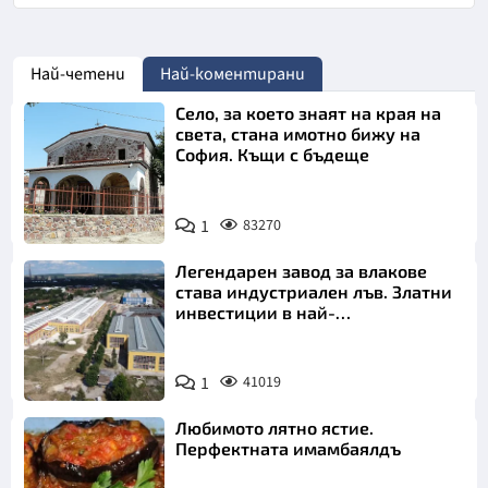
Най-четени
Най-коментирани
Село, за което знаят на края на
света, стана имотно бижу на
София. Къщи с бъдеще
1
83270
Легендарен завод за влакове
става индустриален лъв. Златни
инвестиции в най-
аристократичния ни град
1
41019
Любимото лятно ястие.
Перфектната имамбаялдъ