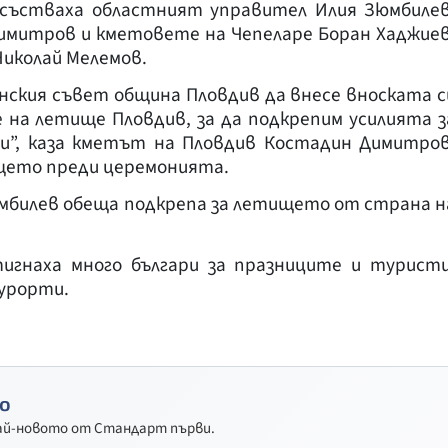
състваха областният управител Илия Зюмбилев
имитров и кметовете на Чепеларе Боран Хаджиев
Николай Мелемов.
нския съвет община Пловдив да внесе вноската с
 на летище Пловдив, за да подкрепим усилията з
ии”, каза кметът на Пловдив Костадин Димитров
щето преди церемонията.
мбилев обеща подкрепа за летището от страна н
гнаха много българи за празниците и туристи
урорти.
о
най-новото от Стандарт първи.