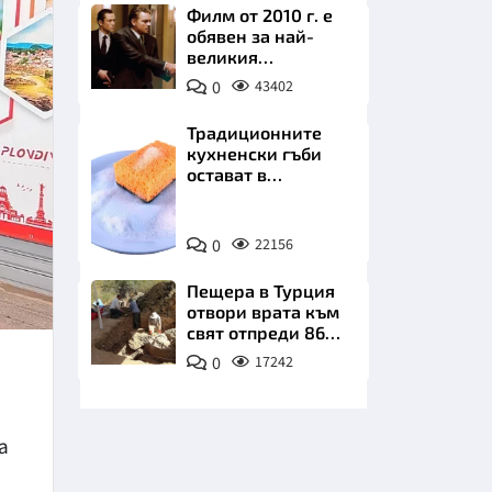
Филм от 2010 г. е
обявен за най-
великия
психологически
0
43402
трилър в
историята
Традиционните
кухненски гъби
НИЦИ
остават в
миналото. Какво
се използва сега?
Снимка:
0
22156
Пиксабей
КРАЙНА
Пещера в Турция
отвори врата към
свят отпреди 86
000 години
0
17242
а