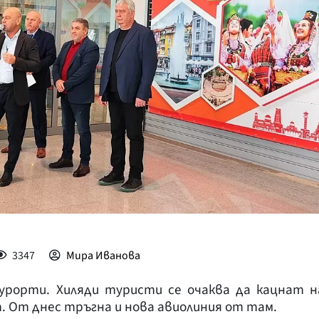
КУЛТУРА
ПРАВОСЪДИЕ
КРИМИ
КИБЕРЗАЩИТ
ВЯРА
ОБЯВИ
ВОЙНАТА В У
ВРЕМЕТО
3347
Мира Иванова
курорти. Хиляди туристи се очаква да кацнат н
. От днес тръгна и нова авиолиния от там.