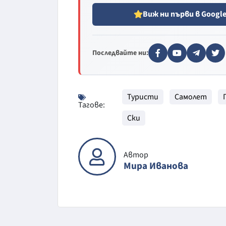
Виж ни първи в Googl
Последвайте ни:
Туристи
Самолет
Тагове:
Ски
Автор
Мира Иванова