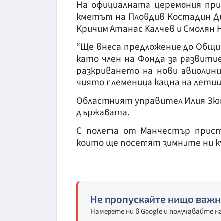
На официалната церемония при
кметът на Пловдив Костадин Д
Кричим Атанас Калчев и Смолян 
“Ще внеса предложение до Общи
като член на Фонда за развитие
разкриването на нови авиолин
чиято племеница кацна на лети
Областният управител Илия Зю
държавата.
С полета от Манчестър присти
които ще посетят зимните ни к
Не пропускайте нищо важн
Намерете ни в Google и получавайте 