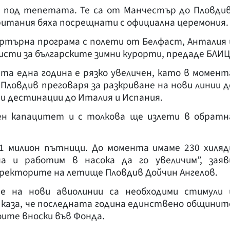
 под тепетата. Те са от Манчестър до Пловдив
ритания бяха посрещнати с официална церемония.
артърна програма с полети от Белфаст, Анталия 
сти за българските зимни курорти, предаде БЛИЦ
та една година е рязко увеличен, като в момент
ловдив преговаря за разкриване на нови линии д
и дестинации до Италия и Испания.
ен капацитет и с толкова ще излети в обратн
 милион пътници. До момента имаме 230 хиляд
а и работим в насока да го увеличим”, заяв
ректорите на летище Пловдив Дойчин Ангелов.
не на нови авиолинии са необходими стимули 
 каза, че последната година единствено общинит
оите вноски във Фонда.