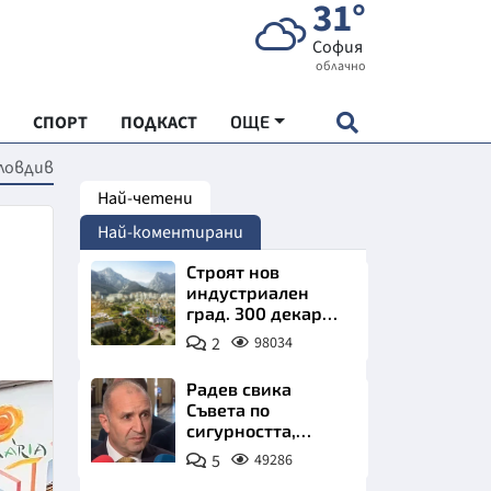
31°
София
облачно
СПОРТ
ПОДКАСТ
ОЩЕ
Пловдив
Най-четени
НДАРТ
Най-коментирани
АДЕМИЯ "ЧУДЕСАТА НА БЪЛГАРИЯ"
Строят нов
индустриален
град. 300 декара
Е
чакат златни
2
98034
заводи
Радев свика
Съвета по
сигурността,
СКАТА ХРАНА
следва ключово
5
49286
изявление
АРСКАТА ИКОНОМИКА