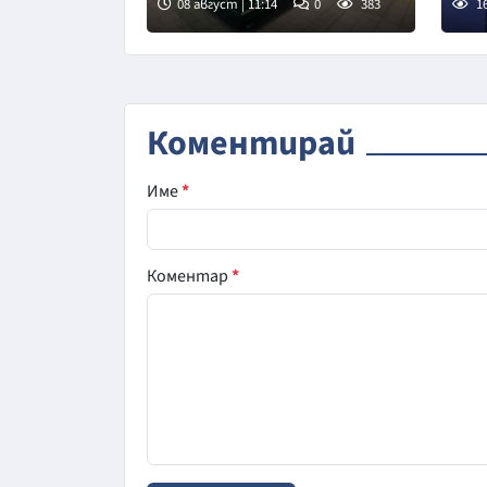
08 август | 11:14
0
383
1
Коментирай
Име
*
Коментар
*