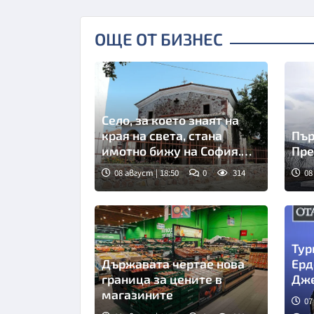
ОЩЕ ОТ БИЗНЕС
Село, за което знаят на
края на света, стана
Пър
имотно бижу на София.
Пре
Къщи с бъдеще
08 август | 18:50
0
314
08
Тур
Държавата чертае нова
Ерд
граница за цените в
Дже
магазините
07