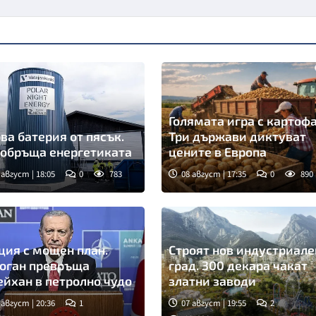
Голямата игра с картофа
ва батерия от пясък.
Три държави диктуват
обръща енергетиката
цените в Европа
 август | 18:05
0
783
08 август | 17:35
0
890
ция с мощен план.
Строят нов индустриале
оган превръща
град. 300 декара чакат
йхан в петролно чудо
златни заводи
 август | 20:36
1
07 август | 19:55
2