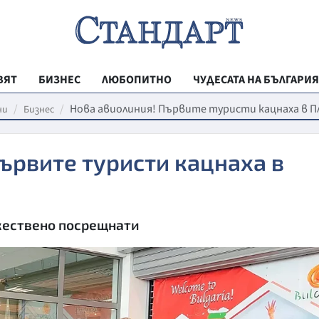
ВЯТ
БИЗНЕС
ЛЮБОПИТНО
ЧУДЕСАТА НА БЪЛГАРИЯ
РЕГИОНАЛНИ
Нова авиолиния! Първите туристи кацнаха в 
ни
Бизнес
ВЕСТНИК СТА
ървите туристи кацнаха в
МЛАДЕЖКА АК
ЗДРАВЕ
ОБРАЗОВАНИ
жествено посрещнати
МОЯТ ГРАД
ТЕХНОЛОГИИ
ДА!НА БЪЛГАР
ДА! НА БЪЛГ