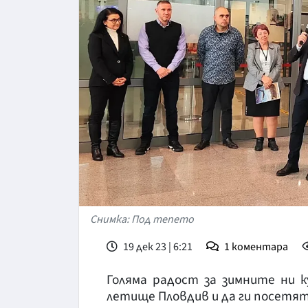
Снимка: Под тепето
19 дек 23 | 6:21
1
коментара
Голяма радост за зимните ни 
летище Пловдив и да ги посетят