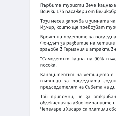
Първите туристи вече кацнаха
Всички 175 пасажери от Великоб
Този месец започва и зимната ч
Измир, които ще превозват тури
Броят на полетите за последна
Фондът за развитие на летище П
градове в Германия и атрактивн
“Самолетът кацна на 90% пъл
посока.
Капацитетът на летището е 1
пътници за последната годин
председателят на Съвета на ди
Той припомни, че за открива
облекчения за авиокомпаниите и
Чепеларе и Хисаря са платили св