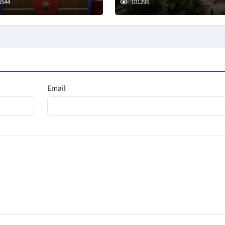
6544
101296
Email