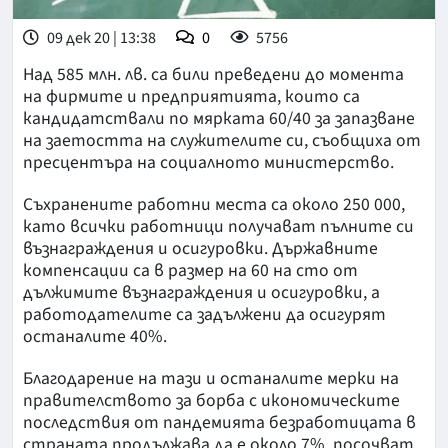
09 дек 20 | 13:38
0
5756
Над 585 млн. лв. са били преведени до момента
на фирмите и предприятията, които са
кандидатствали по мярката 60/40 за запазване
на заетостта на служителите си, съобщиха от
пресцентъра на социалното министерство.
Съхранените работни места са около 250 000,
като всички работници получават пълните си
възнаграждения и осигуровки. Държавните
компенсации са в размер на 60 на сто от
дължимите възнаграждения и осигуровки, а
работодателите са задължени да осигурят
останалите 40%.
Благодарение на тази и останалите мерки на
правителството за борба с икономическите
последствия от пандемията безработицата в
страната продължава да е около 7%, посочват