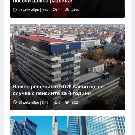
посочи важна разлика!
23 декември | 9:44
0
2494
Снимка: Нова телевизия
Важно решение в НОИ! Какво ще се
случва с пенсиите за 4 години
09 декември | 8:46
0
9023