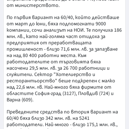
от министерството.
По първия вариант на 60/40, който действаше
от март до юни, бяха подпомогнати 9000
компании, сочи анализът на НОИ. Те получиха 186
млн. лв., като най-голяма част отидоха за
предприятия от преработващата
промишленост - близо 71,6 млн. лв. за запазване
на над 80 400 работни места. Към
работодателите от търговията бяха
насочени 29,5 млн. лв. за 26 700 работници и
служители. Сектор "Хотелиерство и
ресторантьорство" беше подкрепен с малко
над 22,6 млн. лв. Най-много бяха фирмите от
областите София-град (3127), Пловдив (724) и
Варна (609).
Преведените средства по втория вариант на
60/40 бяха близо 342 млн. лв. на 5241
работодатели. Най-много - близо 175,1 млн. лв.,