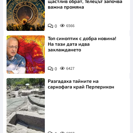
щастлив обрат, Телецът започва
важна промяна
0
6566
Топ синоптик с добра новина!
На тази дата идва
захлаждането
0
6427
Разгадаха тайните на
саркофага край Перперикон
Снимка:
Bulgaria ON