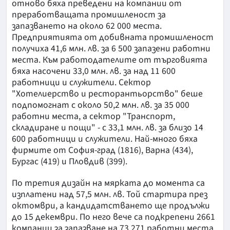
отново бяха преведени на компании от
преработващата промишленост за
запазването на около 62 000 места.
Предприятията от добивната промишленост
получиха 41,6 млн. лв. за 6 500 запазени работни
места. Към работодателите от търговията
бяха насочени 33,0 млн. лв. за над 11 600
работници и служители. Сектор
"Хотелиерство и ресторантьорство" беше
подпомогнат с около 50,2 млн. лв. за 35 000
работни места, а сектор "Транспорт,
складиране и пощи" - с 33,1 млн. лв. за близо 14
600 работници и служители. Най-много бяха
фирмите от София-град (1816), Варна (434),
Бургас (419) и Пловдив (399).
По третия дизайн на мярката до момента са
изплатени над 57,5 млн. лв. Той стартира през
октомври, а кандидатстването ще продължи
до 15 декември. По него вече са подкрепени 2661
компании за запазване на 73 271 работни места.