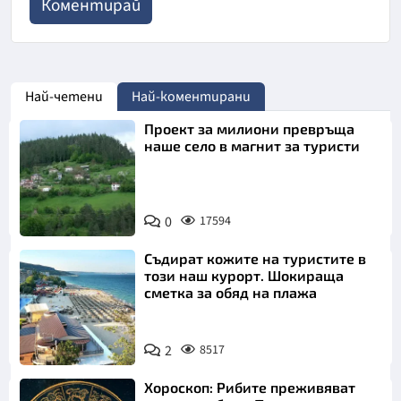
Най-четени
Най-коментирани
Проект за милиони превръща
наше село в магнит за туристи
0
17594
Съдират кожите на туристите в
този наш курорт. Шокираща
сметка за обяд на плажа
2
8517
Хороскоп: Рибите преживяват