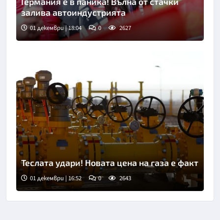
Германия е в паника! Вълна от стачки
залива автоиндустрията
01 декември | 18:04
0
2627
Теслата удари! Новата цена на газа е факт
01 декември | 16:52
0
2643