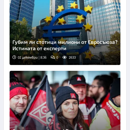
Губим ли стотици милиони от Евросъюза?
Истината от експерти
02 декември | 8:36
0
2633