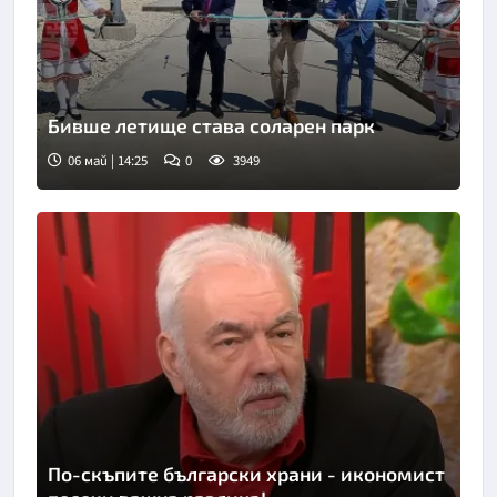
Бивше летище става соларен парк
06 май | 14:25
0
3949
По-скъпите български храни - икономист