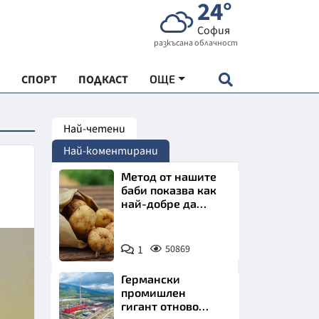
24°
София
разкъсана облачност
СПОРТ
ПОДКАСТ
ОЩЕ
Най-четени
НДАРТ
Най-коментирани
АДЕМИЯ "ЧУДЕСАТА НА БЪЛГАРИЯ"
Метод от нашите
баби показва как
най-добре да
Е
съхраняваме
картофите у дома
Снимка:
1
50869
Пиксабей
Германски
СКАТА ХРАНА
промишлен
гигант отново
АРСКАТА ИКОНОМИКА