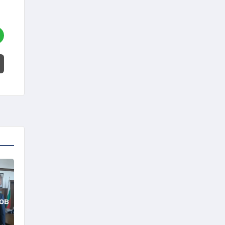
ов
те