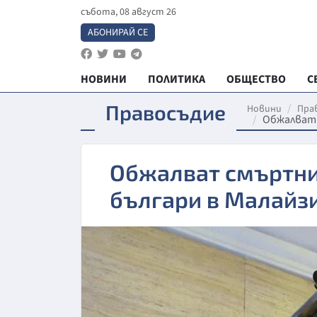
събота, 08 август 26
АБОНИРАЙ СЕ
НОВИНИ
ПОЛИТИКА
ОБЩЕСТВО
С
Правосъдие
Новини
Пра
Обжалват 
Обжалват смъртни
българи в Малайз