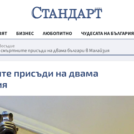
ВЯТ
БИЗНЕС
ЛЮБОПИТНО
ЧУДЕСАТА НА БЪЛГАРИЯ
РЕГИОНАЛНИ
восъдие
смъртните присъди на двама българи в Малайзия
ВЕСТНИК СТА
МЛАДЕЖКА АК
те присъди на двама
ЗДРАВЕ
ия
ОБРАЗОВАНИ
МОЯТ ГРАД
ТЕХНОЛОГИИ
ДА!НА БЪЛГАР
ДА! НА БЪЛГ