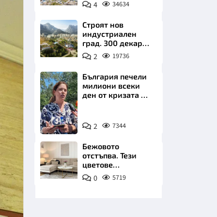
позлатява наш
4
34634
град
Строят нов
индустриален
град. 300 декара
чакат златни
2
19736
заводи
НИЦИ
България печели
милиони всеки
ден от кризата по
Дунав
Снимка:
КРАЙНА
2
7344
БТА
Бежовото
отстъпва. Тези
цветове
превземат
0
5719
всекидневната
през 2026 г.