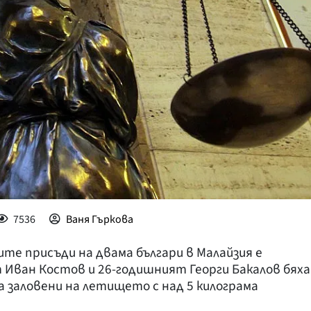
7536
Ваня Гъркова
те присъди на двама българи в Малайзия е
т Иван Костов и 26-годишният Георги Бакалов бяха
а заловени на летището с над 5 килограма