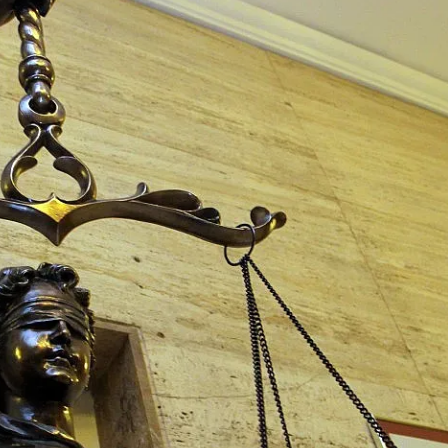
КУЛТУРА
ПРАВОСЪДИЕ
КРИМИ
КИБЕРЗАЩИТ
ВЯРА
ОБЯВИ
ВОЙНАТА В У
ВРЕМЕТО