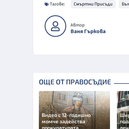
Тагове:
Смъртни Присъди
Бъл
Автор
Ваня Гъркова
ОЩЕ ОТ ПРАВОСЪДИЕ
Видео с 12-годишно
Шир
момче задейства
пол
прокуратурата
леч