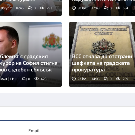
пътища
 август | 16:45
0
293
30 юли | 17:43
0
634
блемът с градския
ВСС отказа да отстрани
курор на София стигна
шефката на градската
нов съдебен сблъсък
прокуратура
 юли | 11:11
0
623
22 юли | 14:06
0
239
мка: БТА
Снимка: БТА
Email