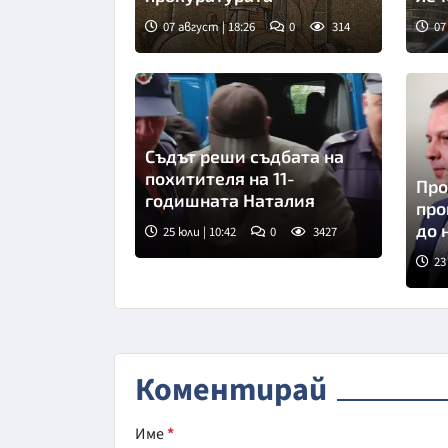
07 август | 18:26
0
314
07
Съдът реши съдбата на
похитителя на 11-
Про
годишната Наталия
про
до 
25 юли | 10:42
0
3427
23
Сни
Коментирай
Име
*