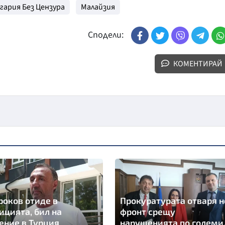
гария Без Цензура
Малайзия
Сподели:
КОМЕНТИРАЙ
оков отиде в
Прокуратурата отваря н
ицията, бил на
фронт срещу
ение в Турция
нарушенията по големи