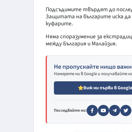
Подсъдимите твърдят до последно
Защитата на българите иска да
куфарите.
Няма споразумение за екстрадиц
между България и Малайзия.
Не пропускайте нищо важн
Намерете ни в Google и получавайте 
Виж ни първи в Googl
Последвайте ни: