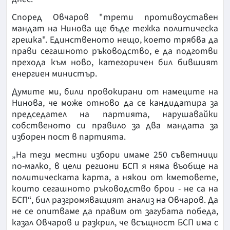
Според Овчаров "трети противоуставен
мандат на Нинова ще бъде тежка политическа
грешка". Единственото нещо, което трябва да
прави сегашното ръководство, е да подготви
прехода към ново, категоричен бил бившият
енергиен министър.
Думите ми, били провокирани от намеците на
Нинова, че може отново да се кандидатира за
председател на партията, нарушавайки
собственото си правило за два мандата за
изборен пост в партията.
„На тези местни избори имаме 250 съветници
по-малко, в цели региони БСП я няма въобще на
политическата карта, а някои от кметовете,
които сегашното ръководство брои - не са на
БСП“, бил разгромяващият анализ на Овчаров. Да
не се опитваме да правим от загубата победа,
казал Овчаров и разкрил, че всъщност БСП има с