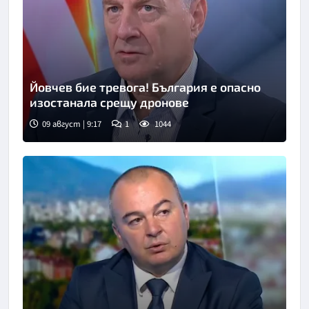
Йовчев бие тревога! България е опасно
изостанала срещу дронове
09 август | 9:17
1
1044
Снимка: бТВ