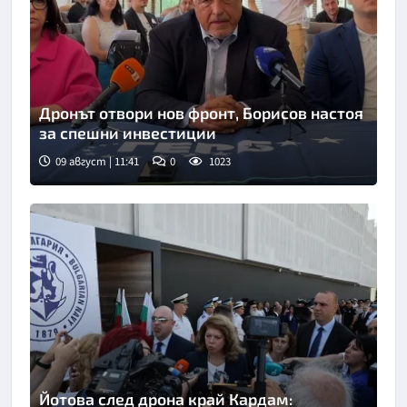
Дронът отвори нов фронт, Борисов настоя
за спешни инвестиции
09 август | 11:41
0
1023
Йотова след дрона край Кардам: