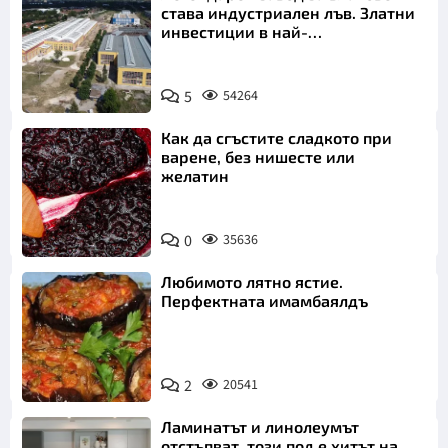
става индустриален лъв. Златни
инвестиции в най-
аристократичния ни град
5
54264
Как да сгъстите сладкото при
варене, без нишесте или
желатин
0
35636
Любимото лятно ястие.
Перфектната имамбаялдъ
2
20541
Ламинатът и линолеумът
отстъпват, този под е хитът на