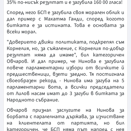
35% по-нисък резултат и е загубила 160 00 гласа!
Според него БСП е загубила своя морален облик и
дал пример с Махатма Ганди, според когото
битката е за истината. Това е основата за
всеки морал.
"Доверието движи политиката, подкрепял съм
Корнелия, но, за съжаление, с Корнелия по-добър
резултат няма да имаме", бил категоричен
Овчаров. И дал пример, че Нинова е загубила
повече парламентарни избори от всичките й
предшественици, взети заедно. Тя постигнала
своеобразен рекорд - Нинова има загуба на 5
парламентарни вота, а всички председатели
от Лилов насам имат до 3 загуби в битката за
Народното събрание.
Овчаров признал заслугите на Нинова за
борбата с паралелната държава, за изчистване
на клиентелата от партията, но бил
категоричен, че БСП няма път напред с нея