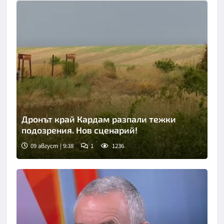
Дронът край Кардам разпали тежки
подозрения. Нов сценарий!
09 август | 9:38
1
1236
Снимка: Нова телевизия