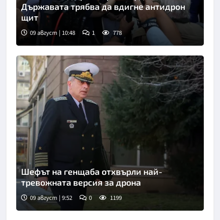
Държавата трябва да вдигне антидрон
щит
09 август | 10:48
1
778
Снимка: БТА
Шефът на генщаба отхвърли най-
тревожната версия за дрона
09 август | 9:52
0
1199
Снимка: БТА