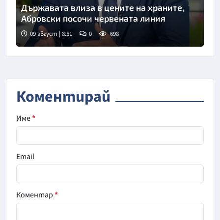
Държавата влиза в цените на храните,
Абровски посочи червената линия
09 август | 8:51
0
698
Снимка: БНТ
Коментирай
Име
*
Email
Коментар
*