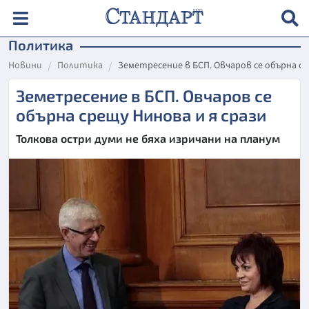
Политика
Новини
Политика
Земетресение в БСП. Овчаров се обърна ср
Земетресение в БСП. Овчаров се
обърна срещу Нинова и я срази
Толкова остри думи не бяха изричани на планум