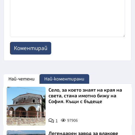
Най-четени
Най-коментирани
Село, за което знаят на края на
света, стана имотно бижу на
София. Къщи с бъдеще
1
97906
Легендарен завод за влакове