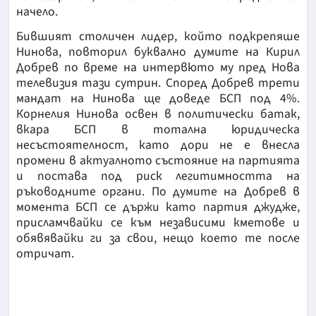
начело.
Бившият столичен лидер, който подкрепяше
Нинова, повторил буквално думите на Кирил
Добрев по време на интервюто му пред Нова
телевизия тази сутрин. Според Добрев трети
мандат на Нинова ще доведе БСП под 4%.
Корнелия Нинова освен в политически батак,
вкара БСП в тотална юридическа
несъстоятелност, като дори не е внесла
промени в актуалното състояние на партията
и постава под риск легитимността на
ръководните органи. По думите на Добрев в
момента БСП се държи като партия джудже,
присламчвайки се към независими кметове и
обявявайки ги за свои, нещо което те после
отричат.