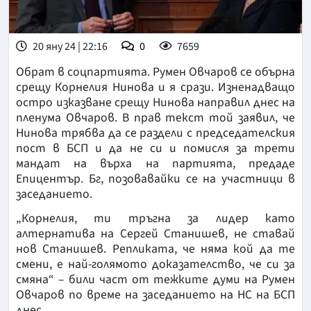
20 яну 24 | 22:16
0
7659
Обрат в соцпартията. Румен Овчаров се обърна
срещу Корнелия Нинова и я срази. Изненадващо
остро изказване срещу Нинова направил днес на
пленума Овчаров. В прав текст той заявил, че
Нинова трябва да се раздели с председателския
пост в БСП и да не си и помисля за трети
мандат на върха на партията, предаде
Епицентър. Бг, позовавайки се на участници в
заседанието.
„Корнелия, ти тръгна за лидер като
алтернатива на Сергей Станишев, не ставай
нов Станишев. Репликата, че няма кой да те
смени, е най-голямото доказателство, че си за
смяна“ – били част от тежките думи на Румен
Овчаров по време на заседанието на НС на БСП
днес.