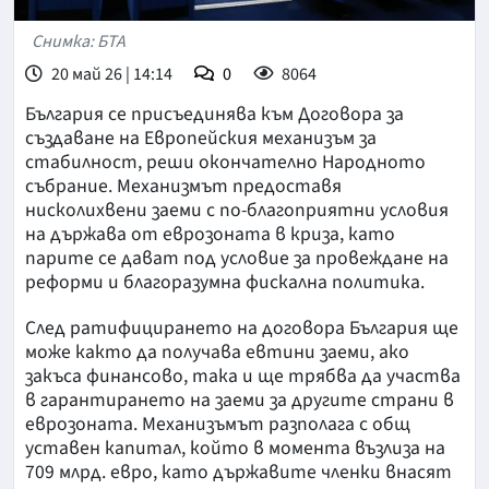
Снимка: БТА
20 май 26 | 14:14
0
8064
България се присъединява към Договора за
създаване на Европейския механизъм за
стабилност, реши окончателно Народното
събрание. Механизмът предоставя
нисколихвени заеми с по-благоприятни условия
на държава от еврозоната в криза, като
парите се дават под условие за провеждане на
реформи и благоразумна фискална политика.
След ратифицирането на договора България ще
може както да получава евтини заеми, ако
закъса финансово, така и ще трябва да участва
в гарантирането на заеми за другите страни в
еврозоната. Механизъмът разполага с общ
уставен капитал, който в момента възлиза на
709 млрд. евро, като държавите членки внасят