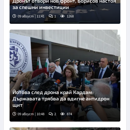
Дронът отвори нов фронт, Борисов настоя
за спешни инвестиции
09 август | 11:41
1
1268
Йотова след дрона край Кардам:
Държавата трябва да вдигне антидрон
щит
09 август | 10:48
2
874
Снимка: БТА