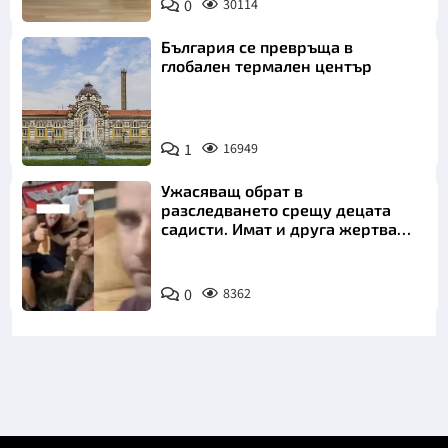
0
30114
България се превръща в
глобален термален център
1
16949
Ужасяващ обрат в
разследването срещу децата
садисти. Имат и друга жертва
преди Георги
0
8362