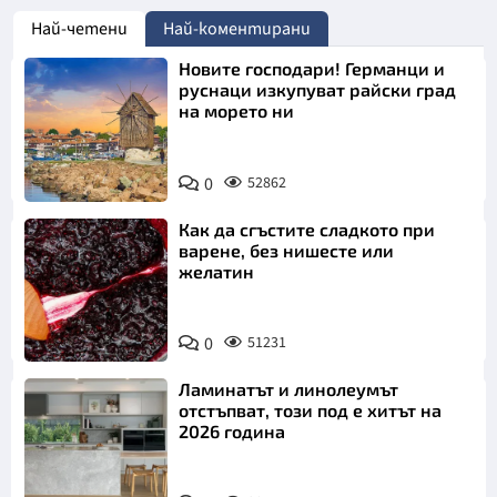
Най-четени
Най-коментирани
Новите господари! Германци и
руснаци изкупуват райски град
на морето ни
0
52862
Как да сгъстите сладкото при
варене, без нишесте или
желатин
0
51231
Ламинатът и линолеумът
отстъпват, този под е хитът на
2026 година