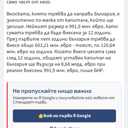
само част от него.
Вноската, която трябва да направи България, е
значително по-малка от капитала, който ще
запише. Нейният размер е 991,9 млн. евро, като
сумата трябва да бъде внесена за 12 години.
През първите пет години България трябва да
внесе общо 603,21 млн. евро - тоест, по 120,64
млн. евро на година. Когато внесе цялата сума
след 12 години, общият уставен капитал на
България ще възлиза на 8,68 млрд. евро при
реално внесени 991,9 млн. евро, пише БНР.
Не пропускайте нищо важно
Намерете ни в Google и получавайте най-новото от
Стандарт първи.
Виж ни първи в Google