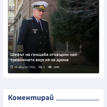
Шефът на генщаба отхвърли най-
тревожната версия за дрона
09 август | 9:52
1
1449
Снимка: БТА
Коментирай