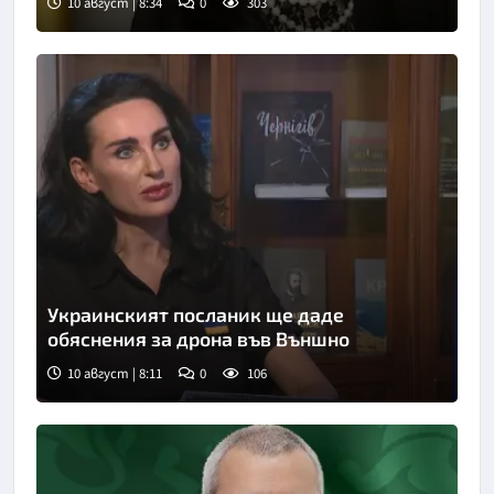
10 август | 8:34
0
303
Украинският посланик ще даде
обяснения за дрона във Външно
10 август | 8:11
0
106
Снимка: bTV