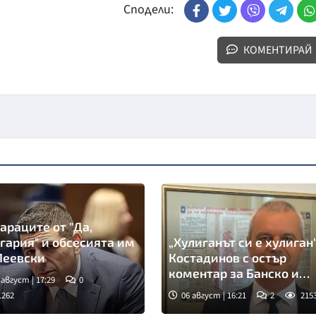
Сподели:
КОМЕНТИРАЙ
араците от "Да,
гария" и обсесията им
„Хулиганът си е хулиган“
Пеевски
Костадинов с остър
коментар за Банско и
 август | 17:29
0
Израел
1262
06 август | 16:21
2
215