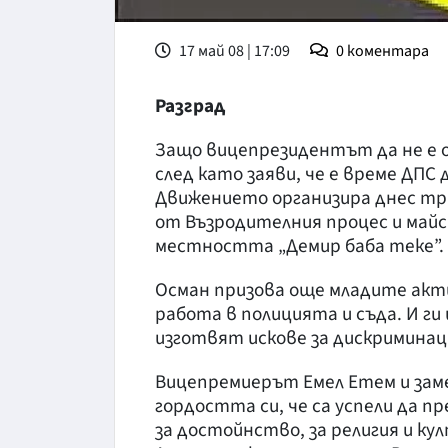
17 май 08 | 17:09
0
коментара
Разград
Защо вицепрезидентът да не е 
след като заяви, че е време ДПС
Движението организира днес т
от Възродителния процес и майск
местността „Демир баба теке”.
Осман призова още младите акт
работа в полицията и съда. И г
изготвят искове за дискриминац
Вицепремиерът Емел Етем и заме
гордостта си, че са успели да п
за достойнство, за религия и ку