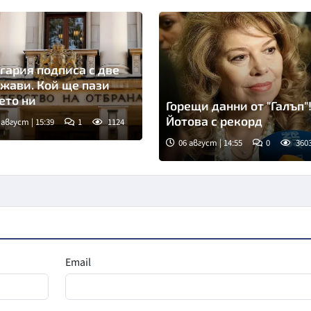
гария подписа с две
жави. Кой ще пази
ето ни
Горещи данни от "Галъп"
Йотова с рекорд
 август | 15:39
1
1124
06 август | 14:55
0
360
Снимка: БГНЕС
Email