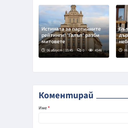
Истината за партийните
Бъл
рейтинги! "Галъп" разби
дър
митовете
неб
06 август | 15:45
0
4546
06
Коментирай
Име
*