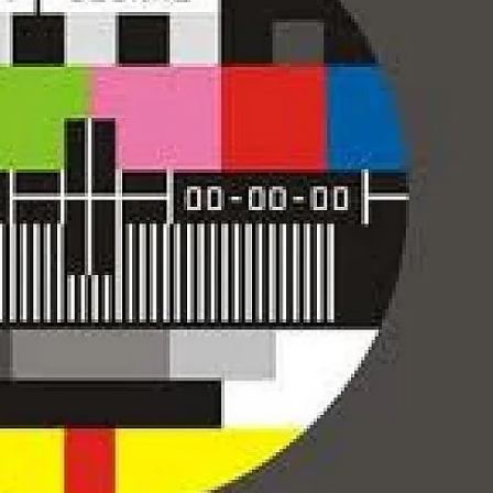
КУЛТУРА
ПРАВОСЪДИЕ
КРИМИ
КИБЕРЗАЩИТ
ВЯРА
ОБЯВИ
ВОЙНАТА В У
ВРЕМЕТО