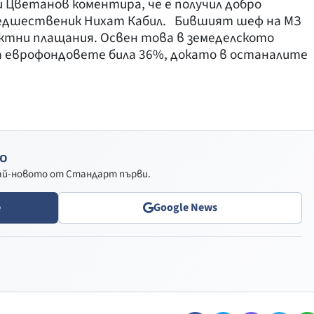
 Цветанов коментира, че е получил добро
редшественик Нихат Кабил. Бившият шеф на МЗ
ректни плащания. Освен това в земеделското
 еврофондовете била 36%, докато в останалите
о
най-новото от Стандарт първи.
e
Google News