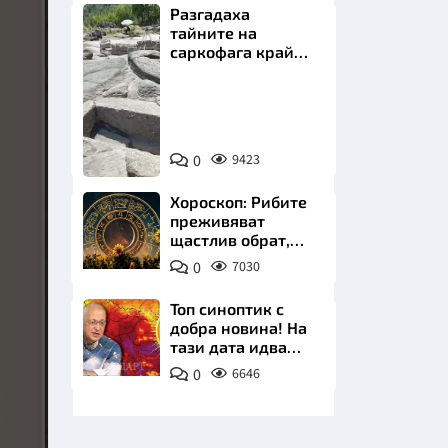
Разгадаха
тайните на
саркофага край
Перперикон
Снимка:
Bulgaria
НИЦИ
ON
0
9423
AIR
Хороскоп: Рибите
преживяват
щастлив обрат,
КРАЙНА
Телецът започва
0
7030
важна промяна
Топ синоптик с
добра новина! На
тази дата идва
захлаждането
0
6646