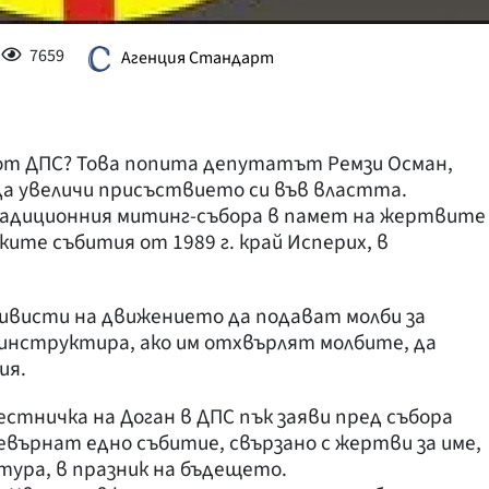
7659
Агенция Стандарт
от ДПС? Това попита депутатът Ремзи Осман,
 да увеличи присъствието си във властта.
радиционния митинг-събора в памет на жертвите
ите събития от 1989 г. край Исперих, в
ивисти на движението да подават молби за
и инструктира, ако им отхвърлят молбите, да
ия.
стничка на Доган в ДПС пък заяви пред събора
ревърнат едно събитие, свързано с жертви за име,
лтура, в празник на бъдещето.