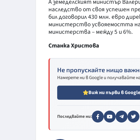
А земеделският министър Валери
наследство от своя успешен п
бил договорил 430 млн. евро ди
министерство усвояемостта на
министерства – между 5 и 6%.
Станка Христова
Не пропускайте нищо важн
Намерете ни в Google и получавайте 
Виж ни първи в Googl
Последвайте ни: