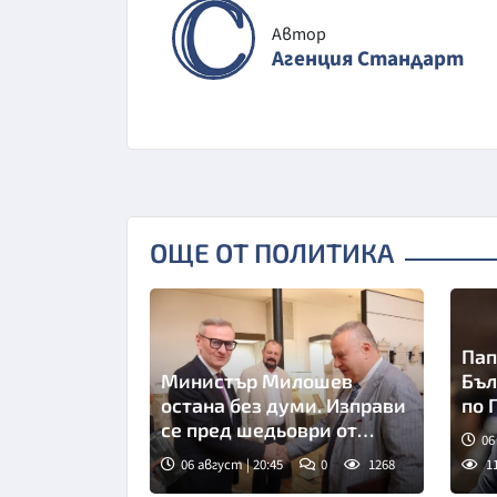
Автор
Агенция Стандарт
ОЩЕ ОТ ПОЛИТИКА
Пап
Министър Милошев
Бъл
остана без думи. Изправи
по 
се пред шедьоври от
06
хилядолетия (СНИМКИ)
06 август | 20:45
0
1268
1