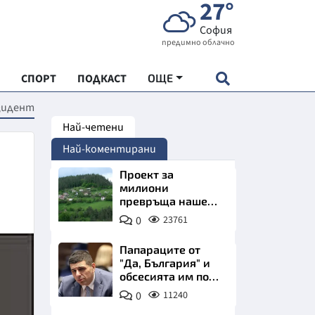
27°
София
предимно облачно
СПОРТ
ПОДКАСТ
ОЩЕ
езидент
Най-четени
НДАРТ
Най-коментирани
АДЕМИЯ "ЧУДЕСАТА НА БЪЛГАРИЯ"
Проект за
милиони
превръща наше
Е
село в магнит за
0
23761
туристи
Папараците от
"Да, България" и
обсесията им по
СКАТА ХРАНА
Пеевски
0
11240
АРСКАТА ИКОНОМИКА