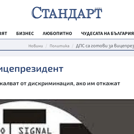
ВЯТ
БИЗНЕС
ЛЮБОПИТНО
ЧУДЕСАТА НА БЪЛГАРИЯ
РЕГИОНАЛНИ
ДПС са готови за вицепр
Новини
Политика
ВЕСТНИК СТА
вицепрезидент
МЛАДЕЖКА АК
ЗДРАВЕ
 жалват от дискриминация, ако им откажат
ОБРАЗОВАНИ
МОЯТ ГРАД
ТЕХНОЛОГИИ
ДА!НА БЪЛГАР
ДА! НА БЪЛГ