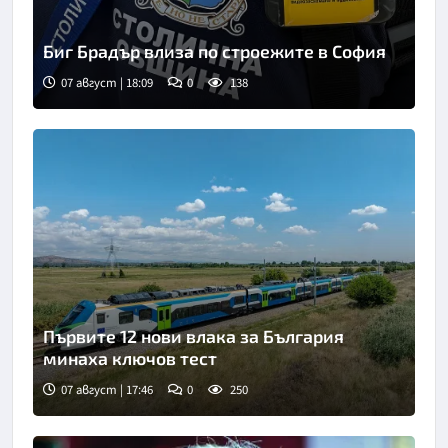
Биг Брадър влиза по строежите в София
07 август | 18:09
0
138
Снимка: БНТ
Първите 12 нови влака за България
минаха ключов тест
07 август | 17:46
0
250