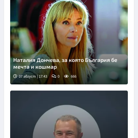
Наталия Дончева, за която България бе
мечта и кошмар
07 август | 17:43
0
666