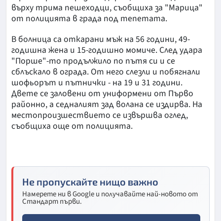
върху трима пешеходци, съобщиха за "Марица"
от полицията в града под тепетата.
В болница са откарани мъж на 56 години, 49-
годишна жена и 15-годишно момиче. След удара
"Порше"-то продължило по пътя си и се
сблъскало в ограда. От него слезли и побягнали
шофьорът и пътнички - на 19 и 31 години.
Двете се заловени от униформени от Първо
районно, а седналият зад волана се издирва. На
местопроизшествието се извършва оглед,
съобщиха още от полицията.
Не пропускайте нищо важно
Намерете ни в Google и получавайте най-новото от
Стандарт първи.