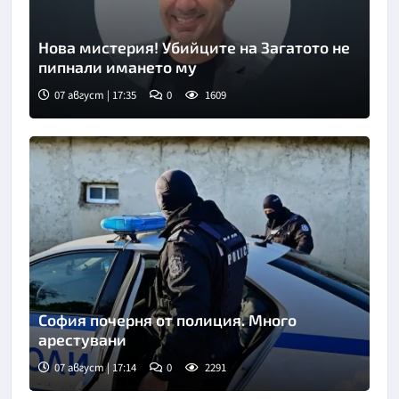
Нова мистерия! Убийците на Загатото не
пипнали имането му
07 август | 17:35
0
1609
София почерня от полиция. Много
арестувани
07 август | 17:14
0
2291