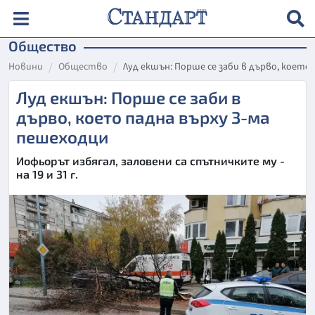
Общество
Новини
Общество
Луд екшън: Порше се заби в дърво, което
Луд екшън: Порше се заби в
дърво, което падна върху 3-ма
пешеходци
Иофьорът избягал, заловени са спътничките му -
на 19 и 31 г.