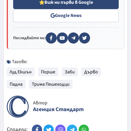
Виж ни първи в Google
Google News
Последвайте ни:
Тагове:
Луд Екшън
Порше
Заби
Дърво
Падна
Трима Пешеходци
Автор
Агенция Стандарт
Сподели: