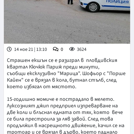
14 ное 21 | 13:10
0
3624
Страшен екшън се е разиграл в пловдивския
квартал Кючюк Париж преди минути,
съобщи ексклузивно "Марица". Шофьор с "Порше
Кайен" се е врязал в кола, бутнал стълб, след
което избягал от мястото.
15-годишно момиче е пострадало в мелето.
Луксозният джип предприел изпреварване на
две коли и блъснал едната от тях, която вече
се била престроила за ляв завой. След това
продължил в насрещното движение, качил се на
тротоар и се врязал в дърво, което паднало