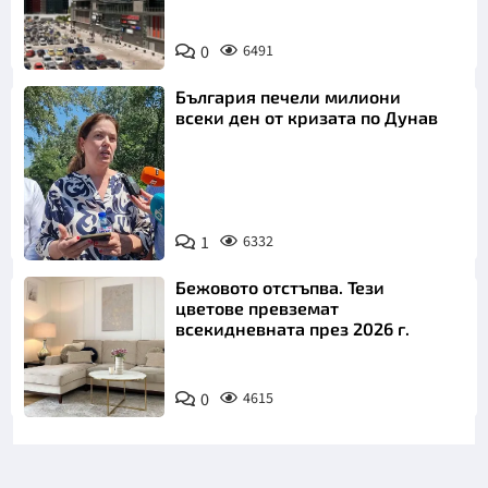
0
6491
България печели милиони
всеки ден от кризата по Дунав
1
6332
Снимка: БТА
Бежовото отстъпва. Тези
цветове превземат
всекидневната през 2026 г.
0
4615