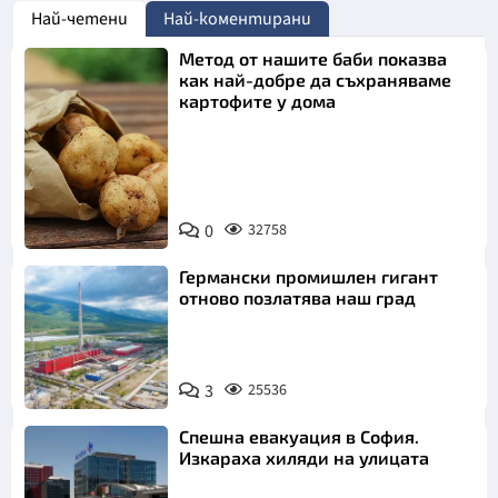
Най-четени
Най-коментирани
Метод от нашите баби показва
как най-добре да съхраняваме
картофите у дома
Снимка:
0
32758
Пиксабей
Германски промишлен гигант
отново позлатява наш град
3
25536
Спешна евакуация в София.
Изкараха хиляди на улицата