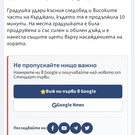
Градушка удари късния следобед и високите
части на Кърджали, където тя е продължила 10
минути. На места градушката е била
придружена и със силен и обилен дъжд и е
нанесла същите щети върху насажденията на
хората.
Не пропускайте нищо важно
Намерете ни в Google и получавайте най-новото от
Стандарт първи.
Виж ни първи в Google
Google News
Последвайте ни: