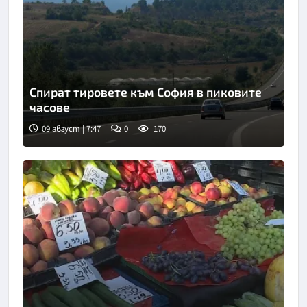
Спират тировете към София в пиковите
часове
09 август | 7:47
0
170
Снимка: БТА