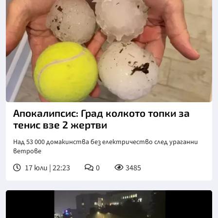
Апокалипсис: Град колкото топки за
тенис взе 2 жертви
Над 53 000 домакинства без електричество след ураганни
ветрове
17 юли | 22:23
0
3485