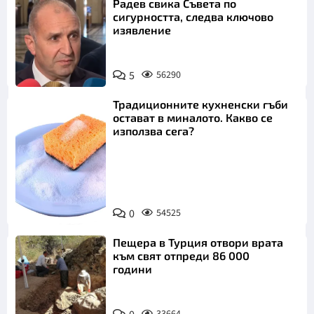
Радев свика Съвета по
сигурността, следва ключово
изявление
5
56290
Традиционните кухненски гъби
остават в миналото. Какво се
използва сега?
Снимка:
0
54525
Пиксабей
Пещера в Турция отвори врата
към свят отпреди 86 000
години
33664