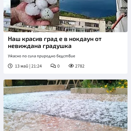
Наш красив град е в нокдаун от
невиждана градушка
Ужасно по сила природно бедствие
13 май | 21:24
0
2782