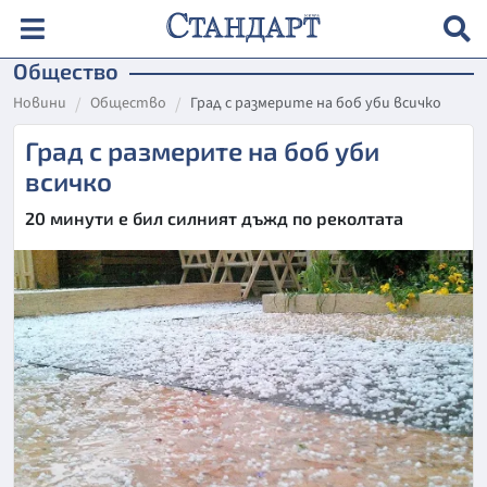
Общество
Новини
Общество
Град с размерите на боб уби всичко
Град с размерите на боб уби
всичко
20 минути е бил силният дъжд по реколтата