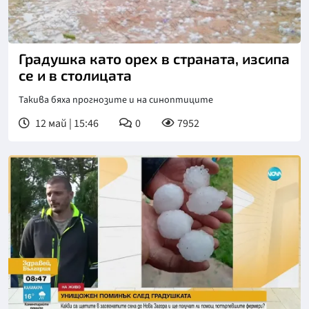
Градушка като орех в страната, изсипа
се и в столицата
Такива бяха прогнозите и на синоптиците
12 май | 15:46
0
7952