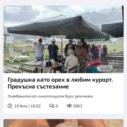
Градушка като орех в любим курорт.
Прекъсна състезание
Очакваните от синоптиците бури започнаха
19 юли | 16:02
0
5863