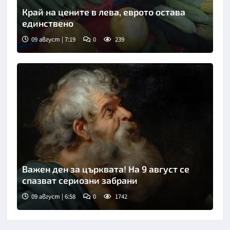
Край на цените в лева, еврото остава
единствено
09 август | 7:19
0
239
Снимка: БНТ
Важен ден за църквата! На 9 август се
спазват сериозни забрани
09 август | 6:58
0
1742