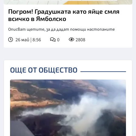
Погром! Градушката като яйце смля
всичко в Ямболско
Описват щетите, за да дадат помощи настопаните
26 май | 8:56
0
2808
ОЩЕ ОТ ОБЩЕСТВО