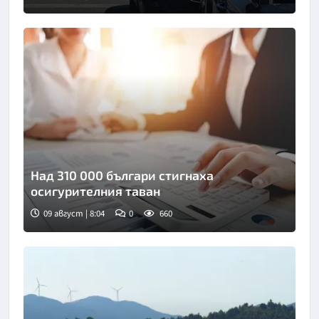
Снимка: БНТ
Над 310 000 българи стигнаха
осигурителния таван
09 август | 8:04
0
660