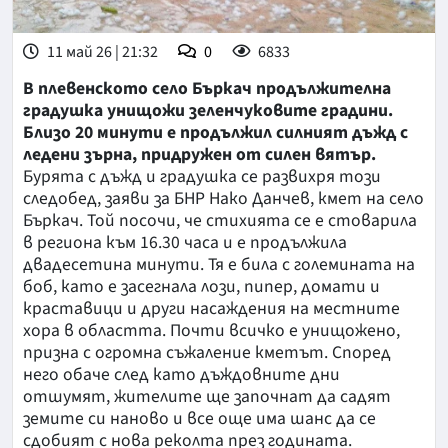
11 май 26 | 21:32
0
6833
В плевенското село Бъркач продължителна
градушка унищожи зеленчуковите градини.
Близо 20 минути е продължил силният дъжд с
ледени зърна, придружен от силен вятър.
Бурята с дъжд и градушка се развихря този
следобед, заяви за БНР Нако Данчев, кмет на село
Бъркач. Той посочи, че стихията се е стоварила
в региона към 16.30 часа и е продължила
двадесетина минути. Тя е била с големината на
боб, като е засегнала лози, пипер, домати и
краставици и други насаждения на местните
хора в областта. Почти всичко е унищожено,
призна с огромна съжаление кметът. Според
него обаче след като дъждовните дни
отшумят, жителите ще започнат да садят
земите си наново и все още има шанс да се
сдобият с нова реколта през годината.