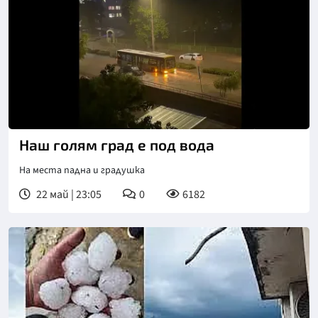
Наш голям град е под вода
На места падна и градушка
22 май | 23:05
0
6182