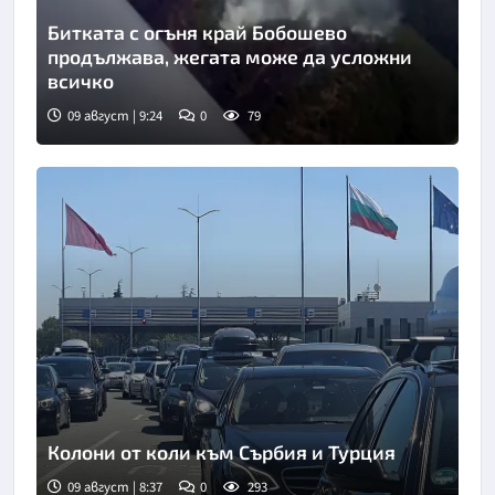
Битката с огъня край Бобошево
продължава, жегата може да усложни
всичко
09 август | 9:24
0
79
Снимка: Нова телевизия
Колони от коли към Сърбия и Турция
09 август | 8:37
0
293