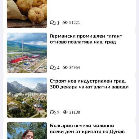
Снимка:
1
51221
Пиксабей
Германски промишлен гигант
отново позлатява наш град
4
34954
Строят нов индустриален град.
300 декара чакат златни заводи
2
21138
България печели милиони
всеки ден от кризата по Дунав