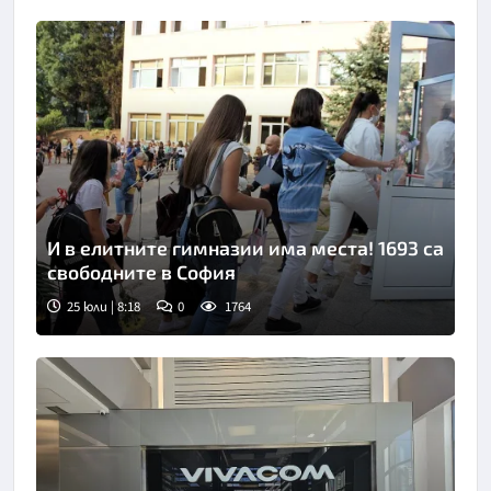
И в елитните гимназии има места! 1693 са
свободните в София
25 юли | 8:18
0
1764