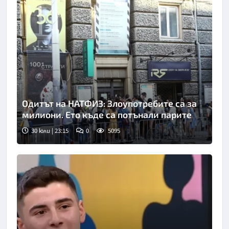
Одитът на НАТФИЗ: Злоупотребите са за
милиони. Ето къде са потънали парите
30 юли | 23:15
0
5095