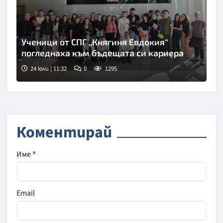
Ученици от СПГ „Княгиня Евдокия“
погледнаха към бъдещата си кариера
24 юли | 11:32
0
1295
Коментирай
Име
*
Email