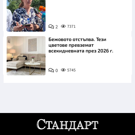
2
7371
Снимка: БТА
Бежовото отстъпва. Тези
цветове превземат
всекидневната през 2026 г.
0
5745