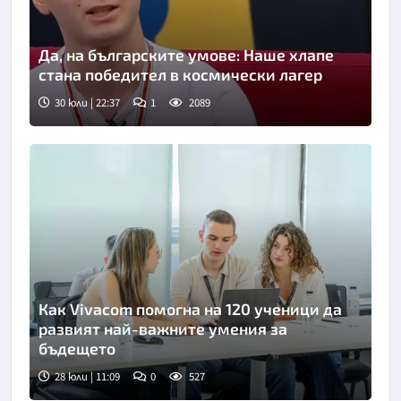
Да, на българските умове: Наше хлапе
стана победител в космически лагер
30 юли | 22:37
1
2089
Как Vivacom помогна на 120 ученици да
развият най-важните умения за
бъдещето
28 юли | 11:09
0
527