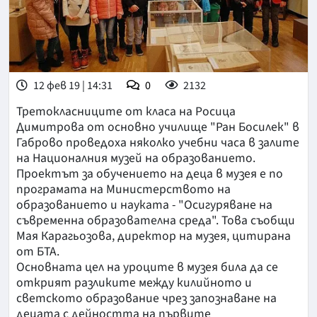
12 фев 19 | 14:31
0
2132
Третокласниците от класа на Росица
Димитрова от основно училище "Ран Босилек" в
Габрово проведоха няколко учебни часа в залите
на Националния музей на образованието.
Проектът за обучението на деца в музея е по
програмата на Министерството на
образованието и науката - "Осигуряване на
съвременна образователна среда". Това съобщи
Мая Карагьозова, директор на музея, цитирана
от БТА.
Основната цел на уроците в музея била да се
открият разликите между килийното и
светското образование чрез запознаване на
децата с дейността на първите