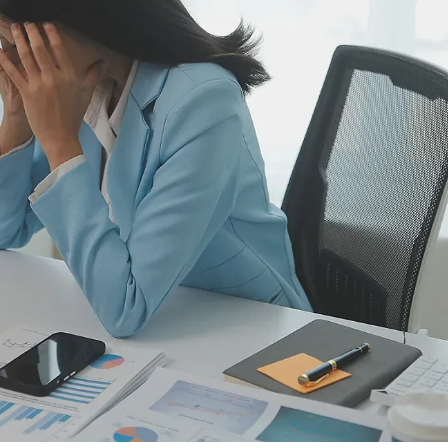
КУЛТУРА
ПРАВОСЪДИЕ
КРИМИ
КИБЕРЗАЩИТ
ВЯРА
ОБЯВИ
ВОЙНАТА В У
ВРЕМЕТО