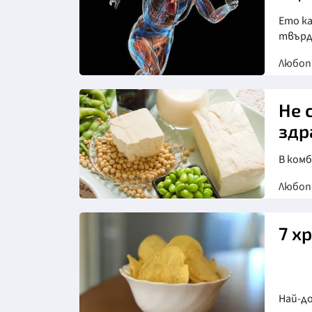
Ето ка
твърд
Любо
Не 
здр
В комб
Любо
7 х
Най-до