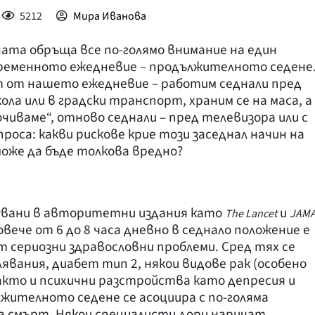
5212
Мира Иванова
ата обръща все по-голямо внимание на един
ъвременното ежедневие – продължителното седене
т от нашето ежедневие – работим седнали пред
ла или в градски транспорт, храним се на маса, а
чиваме“, отново седнали – пред телевизора или с
проса: какви рискове крие този заседнал начин на
оже да бъде толкова вредно?
кувани в авторитетни издания като
и
The Lancet
JAM
вече от 6 до 8 часа дневно в седнало положение е
т сериозни здравословни проблеми. Сред тях се
явания, диабет тип 2, някои видове рак (особено
както и психични разстройства като депресия и
жителното седене се асоциира с по-голяма
 смърт. Някои специалисти дори наричат