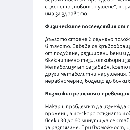
седенето „новото пушене“, пор
има за здравето.
Физическите последствия от 
Дългото стоене в седнало полож
в тялото. Забавя се кръвообращ
от подуване, разширени вени и 
включително тези, отговорни за
Метаболизмът се забавя, което
други метаболитни нарушения. 
неравномерно, водещо до болки 
Възможни решения и превенция
Макар и проблемът да изглежда 
промени, а по-скоро осъзнато п
всеки 30 до 60 минути да се ста
за разтягане. При възможност, 