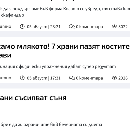
к да я поддържаме във форма Когато се увреди, тя става ка
 скафандър
питно
05 август | 23:21
0
коментара
3022
само млякото! 7 храни пазят костите
ави
инация с физически упражнения дават супер резултат
питно
05 август | 17:31
0
коментара
2926
рани съсипват съня
бре е да ги ограничите във вечерната си диета