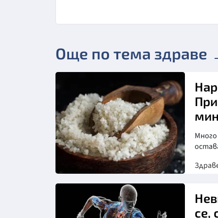
Още по тема здраве
Нар
При
мин
Много 
остав
Здрав
Нев
се,