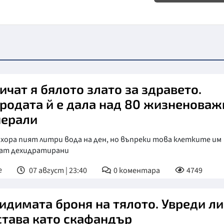
ичат я бялото злато за здравето.
родата й е дала над 80 жизненоваж
ерали
хора пият литри вода на ден, но въпреки това клетките им
ат дехидратирани
е
07 август | 23:40
0
коментара
4749
идимата броня на тялото. Увреди ли
 става като скафандър