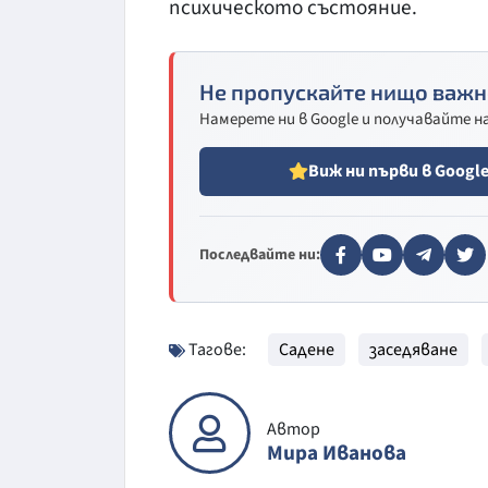
психическото състояние.
Не пропускайте нищо важн
Намерете ни в Google и получавайте 
Виж ни първи в Googl
Последвайте ни:
Тагове:
Садене
заседяване
Автор
Мира Иванова