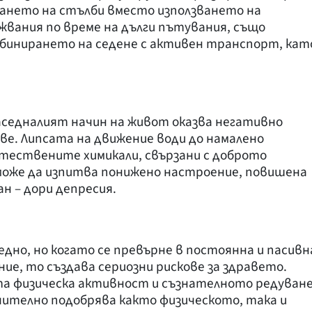
ането на стълби вместо използването на
ижвания по време на дълги пътувания, също
мбинирането на седене с активен транспорт, кат
аседналият начин на живот оказва негативно
аве. Липсата на движение води до намалено
стествените химикали, свързани с доброто
 може да изпитва понижено настроение, повишена
н – дори депресия.
редно, но когато се превърне в постоянна и пасивн
ие, то създава сериозни рискове за здравето.
та физическа активност и съзнателното редуван
ачително подобрява както физическото, така и