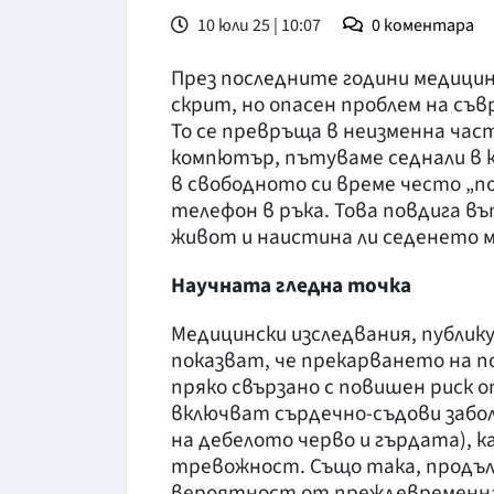
10 юли 25 | 10:07
0
коментара
През последните години медицин
скрит, но опасен проблем на с
То се превръща в неизменна час
компютър, пътуваме седнали в ко
в свободното си време често „по
телефон в ръка. Това повдига въ
живот и наистина ли седенето м
Научната гледна точка
Медицински изследвания, публи
показват, че прекарването на по
пряко свързано с повишен риск о
включват сърдечно-съдови забол
на дебелото черво и гърдата), 
тревожност. Също така, продъл
вероятност от преждевременна