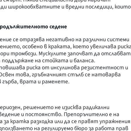
ади широкообхватните и вредни последици, които
продължителното седене
ение се отразява негативно на различни системи
ението, особено в краката, което увеличава риск
дори тромбози. Мускулите започват да отслабват
 поддържане на стойката и баланса.
 повишава риска от инсулинова резистентност и
Освен това, гръбначният стълб се натоварва
в гърба, врата и раменете.
сериозен, решението не изисква радикални
оведение и постоянство. Препоръчително е на
ва за кратка разходка или да се правят упражнения
използването на регулируемо бюро за работа прав