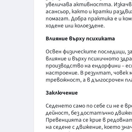
увеличава активността. Изкачв
асансьор, както и кратки раздв
помагат. Добра практика е и ко
ходене или колоездене.
Влияние върху психиката
Освен физическите последици, з
влияние и върху психичното здр
производство на ендорфини – е
настроение. В резултат, човек
тревожност, а в дългосрочен пла
Заключение
Седенето само по себе си не е в
дейност, без достатъчно движен
Превенцията се крие в редовна
на седене с движение, което зн