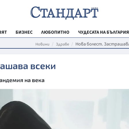
ВЯТ
БИЗНЕС
ЛЮБОПИТНО
ЧУДЕСАТА НА БЪЛГАРИЯ
РЕГИОНАЛНИ
Нова болест. Застрашав
Новини
Здраве
ВЕСТНИК СТА
рашава всеки
МЛАДЕЖКА АК
ЗДРАВЕ
пандемия на века
ОБРАЗОВАНИ
МОЯТ ГРАД
ТЕХНОЛОГИИ
ДА!НА БЪЛГАР
ДА! НА БЪЛГ