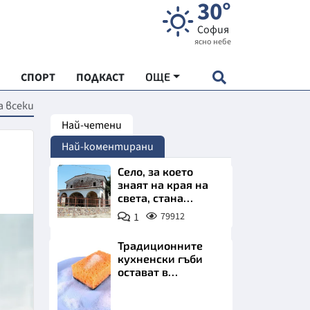
30°
София
ясно небе
СПОРТ
ПОДКАСТ
ОЩЕ
а всеки
Най-четени
НДАРТ
Най-коментирани
АДЕМИЯ "ЧУДЕСАТА НА БЪЛГАРИЯ"
Село, за което
знаят на края на
света, стана
Е
имотно бижу на
1
79912
София. Къщи с
бъдеще
Традиционните
кухненски гъби
остават в
СКАТА ХРАНА
миналото. Какво
се използва сега?
Снимка:
АРСКАТА ИКОНОМИКА