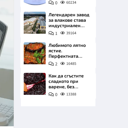
0
60234
Пиксабей
Легендарен завод
за влакове става
индустриален
лъв. Златни
1
39164
инвестиции в
НИЦИ
най-
Любимото лятно
аристократичния
ястие.
ни град
Перфектната
имамбаялдъ
2
16485
КРАЙНА
Как да сгъстите
сладкото при
варене, без
нишесте или
0
13388
желатин