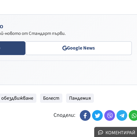
о
най-новото от Стандарт първи.
e
Google News
обездвижване
Болест
Пандемия
Сподели:
КОМЕНТИРАЙ