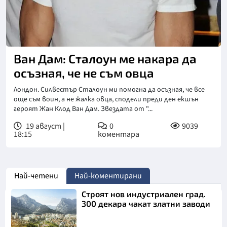
Ван Дам: Сталоун ме накара да
осъзная, че не съм овца
Лондон. Силвестър Сталоун ми помогна да осъзная, че все
още съм воин, а не жалка овца, сподели преди ден екшън
героят Жан Клод Ван Дам. Звездата от "...
19 август |
0
9039
18:15
коментара
Най-четени
Най-коментирани
Строят нов индустриален град.
300 декара чакат златни заводи