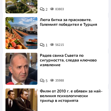
2
83803
Люта битка за прасковите.
Големият победител е Турция
1
56215
Радев свика Съвета по
сигурността, следва ключово
изявление
5
35988
Филм от 2010 г. е обявен за най-
великия психологически
трилър в историята