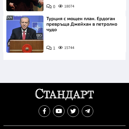
0
18074
Турция с мощен план. Ердоган
превръща Джейхан в петролно
чудо
1
15744