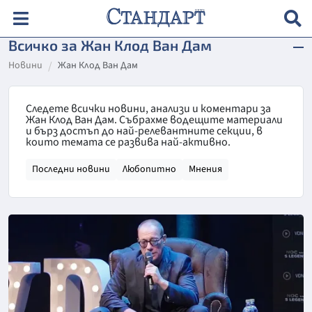
Всичко за Жан Клод Ван Дам
Новини
Жан Клод Ван Дам
Следете всички новини, анализи и коментари за
Жан Клод Ван Дам. Събрахме водещите материали
и бърз достъп до най-релевантните секции, в
които темата се развива най-активно.
Последни новини
Любопитно
Мнения