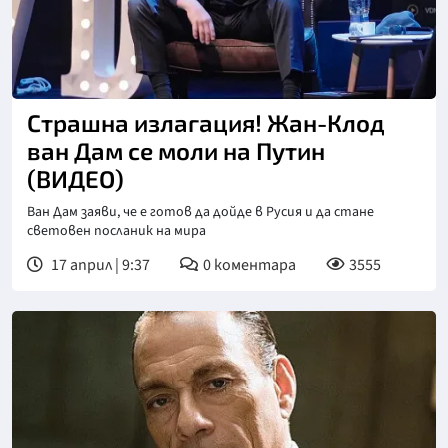
Страшна излагация! Жан-Клод
ван Дам се моли на Путин
(ВИДЕО)
Ван Дам заяви, че е готов да дойде в Русия и да стане
световен посланик на мира
17 април | 9:37
0
коментара
3555