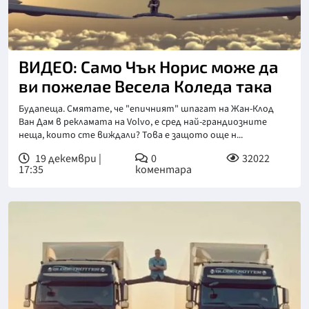
ВИДЕО: Само Чък Норис може да
ви пожелае Весела Коледа така
Будапеща. Смятате, че "епичният" шпагат на Жан-Клод
Ван Дам в рекламата на Volvo, е сред най-грандиозните
неща, които сте виждали? Това е защото още н...
19 декември |
0
32022
17:35
коментара