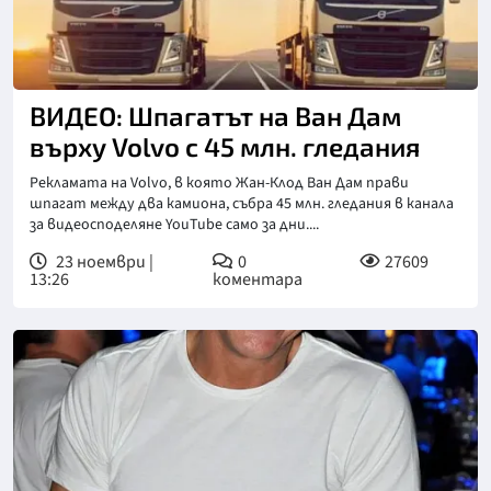
ВИДЕО: Шпагатът на Ван Дам
върху Volvo с 45 млн. гледания
Рекламата на Volvo, в която Жан-Клод Ван Дам прави
шпагат между два камиона, събра 45 млн. гледания в канала
за видеосподеляне YouTube само за дни....
23 ноември |
0
27609
13:26
коментара