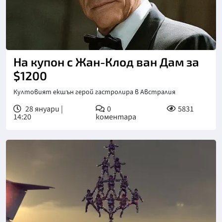
На купон с Жан-Клод ван Дам за
$1200
Култовият екшън герой гастролира в Австралия
28 януари |
0
5831
14:20
коментара