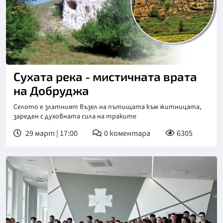
Сухата река - мистичната врата
на Добруджа
Селото е златният възел на пътищата към житницата,
зареден с духовната сила на траките
29 март | 17:00
0
коментара
6305