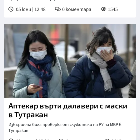
05 юни | 12:48
0
коментара
1545
Аптекар върти далавери с маски
в Тутракан
Извършена била проверка от служители на РУ на МВР в
Тутракан