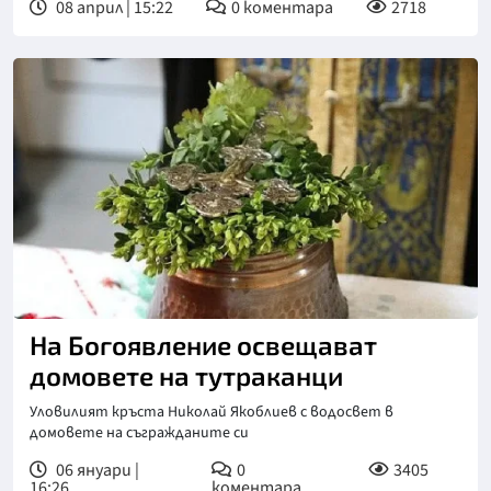
08 април | 15:22
0
коментара
2718
На Богоявление освещават
домовете на тутраканци
Уловилият кръста Николай Якоблиев с водосвет в
домовете на съгражданите си
06 януари |
0
3405
16:26
коментара