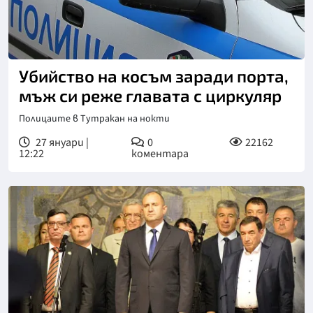
Убийство на косъм заради порта,
мъж си реже главата с циркуляр
Полицаите в Тутракан на нокти
27 януари |
0
22162
12:22
коментара