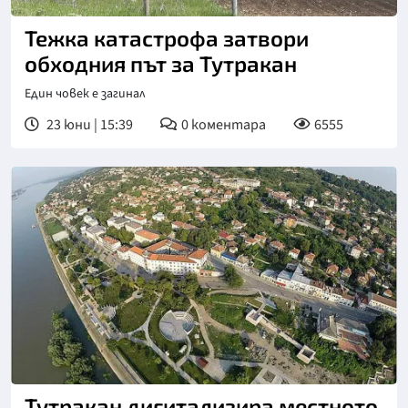
Тежка катастрофа затвори
обходния път за Тутракан
Един човек е загинал
23 юни | 15:39
0
коментара
6555
Тутракан дигитализира местното