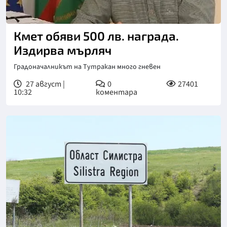
Кмет обяви 500 лв. награда.
Издирва мърляч
Градоначалникът на Тутракан много гневен
27 август |
0
27401
10:32
коментара