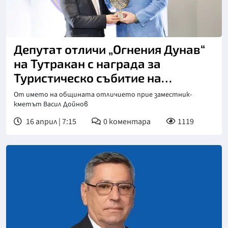
Депутат отличи „Огнения Дунав“
на Тутракан с награда за
Туристическо събитие на
годината
От името на общината отличието прие заместник-
кметът Васил Дойнов
16 април | 7:15
0
коментара
1119