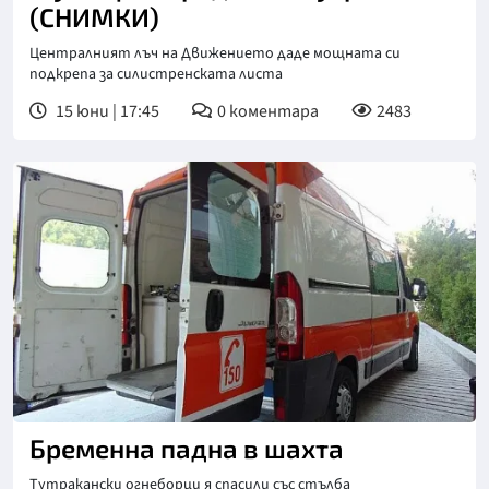
(СНИМКИ)
Централният лъч на Движението даде мощната си
подкрепа за силистренската листа
15 юни | 17:45
0
коментара
2483
Бременна падна в шахта
Тутракански огнеборци я спасили със стълба