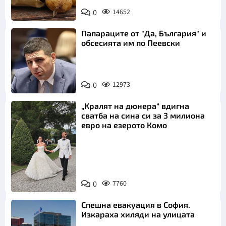
Снимка:
0
14652
Пиксабей
Папараците от "Да, България" и
обсесията им по Пеевски
0
12973
„Кралят на дюнера“ вдигна
сватба на сина си за 3 милиона
евро на езерото Комо
Снимка:
0
7760
Инстаграм
Спешна евакуация в София.
Изкараха хиляди на улицата