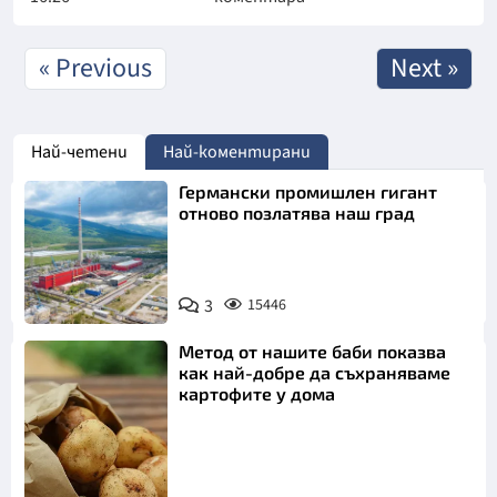
« Previous
Next »
Най-четени
Най-коментирани
Германски промишлен гигант
отново позлатява наш град
3
15446
Метод от нашите баби показва
как най-добре да съхраняваме
картофите у дома