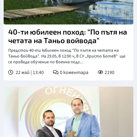
40-ти юбилеен поход: “По пътя на
четата на Таньо войвода”
Предстои 40-ти юбилеен поход “По пътя на четата на
Таньо войвода”. На 29.05, в 12:00 ч, в СУ „Христо Ботев“ ще
се проведе обучение по военна подг...
22 май | 13:40
0
коментара
2190