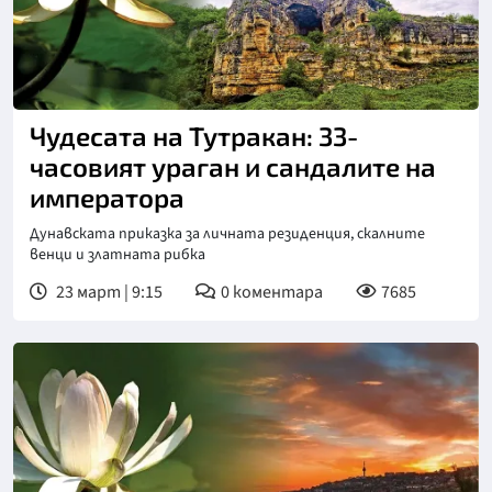
Чудесата на Тутракан: 33-
часовият ураган и сандалите на
императора
Дунавската приказка за личната резиденция, скалните
венци и златната рибка
23 март | 9:15
0
коментара
7685