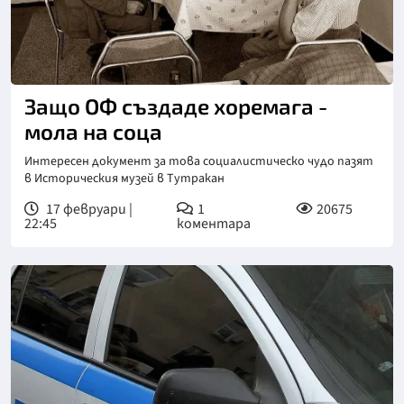
Защо ОФ създаде хоремага -
мола на соца
Интересен документ за това социалистическо чудо пазят
в Историческия музей в Тутракан
17 февруари |
1
20675
22:45
коментара