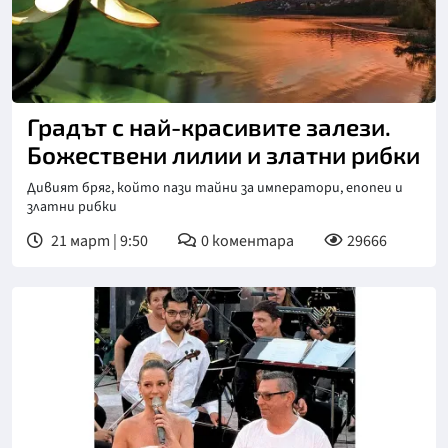
Градът с най-красивите залези.
Божествени лилии и златни рибки
Дивият бряг, който пази тайни за императори, епопеи и
златни рибки
21 март | 9:50
0
коментара
29666