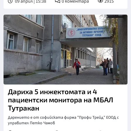
09 април | 15:38
0
коментара
2915
Дариха 5 инжектомата и 4
пациентски монитора на МБАЛ
Тутракан
Дарението е от софийската фирма "Профи Трейд" ЕООД с
управител Петко Чамов