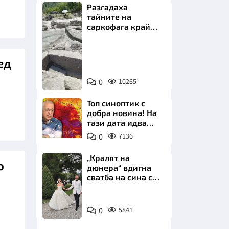
Разгадаха
тайните на
саркофага край
Перперикон
Снимка:
ед
Bulgaria
НИЦИ
ON
0
10265
AIR
Топ синоптик с
добра новина! На
тази дата идва
КРАЙНА
захлаждането
0
7136
„Кралят на
о
дюнера“ вдигна
сватба на сина си
за 3 милиона
евро на езерото
Снимка:
Комо
0
5841
Инстаграм