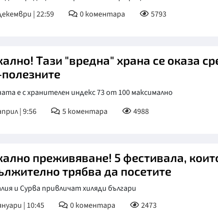
декември | 22:59
0
коментара
5793
КУЛТУРА
ПРАВОСЪДИЕ
КРИМИ
кално! Тази "вредна" храна се оказа ср
КИБЕРЗАЩИТ
-полезните
ВЯРА
ата е с хранителен индекс 73 от 100 максимално
ОБЯВИ
април | 9:56
5
коментара
4988
ВОЙНАТА В У
ВРЕМЕТО
кално преживяване! 5 фестивала, коит
ължително трябва да посетите
ия и Сурва привличат хиляди българи
януари | 10:45
0
коментара
2473