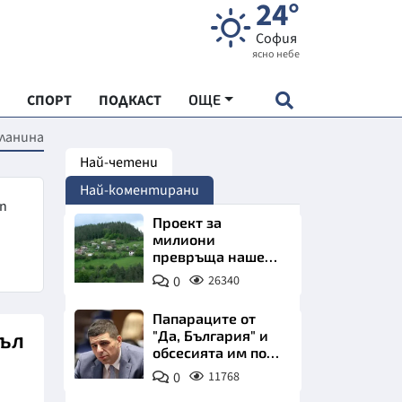
24°
София
ясно небе
СПОРТ
ПОДКАСТ
ОЩЕ
ланина
Най-четени
НДАРТ
Най-коментирани
АДЕМИЯ "ЧУДЕСАТА НА БЪЛГАРИЯ"
ъп
Проект за
милиони
превръща наше
Е
село в магнит за
0
26340
туристи
Папараците от
пъл
"Да, България" и
обсесията им по
СКАТА ХРАНА
Пеевски
0
11768
АРСКАТА ИКОНОМИКА