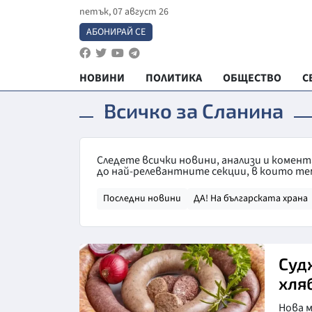
петък, 07 август 26
АБОНИРАЙ СЕ
НОВИНИ
ПОЛИТИКА
ОБЩЕСТВО
С
Всичко за Сланина
Следете всички новини, анализи и комен
до най-релевантните секции, в които те
Последни новини
ДА! На българската храна
Суд
хля
Нова 