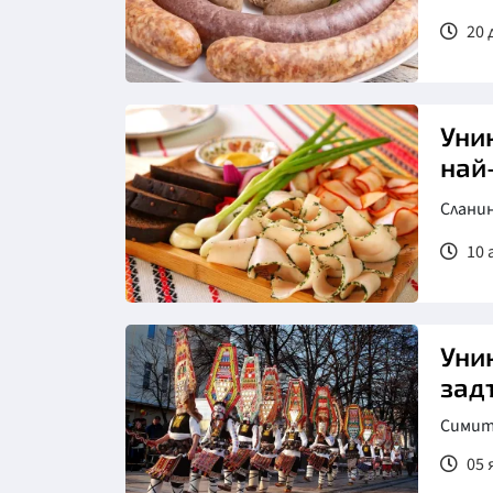
20 
Уни
най
Сланин
10 
Снимка: Pixabay
Уни
зад
Симитл
05 