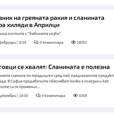
зник на греяната ракия и сланината
ра хиляди в Априлци
иха гостите с "бабината гозба"
февруари | 8:54
0
коментара
28952
говци се хвалят: Сланината е полезна
ната сланина по традиция е сред най-предлаганите продук
еда. В София продавачите обясняват колко е полезна и как
ите са се променил...
декември | 18:05
0
коментара
8309