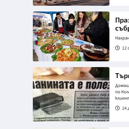
Пра
съб
Нахран
12 
Тър
Домаш
по Кол
клиент
24 