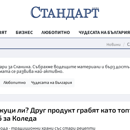
ВЯТ
БИЗНЕС
ЛЮБОПИТНО
ЧУДЕСАТА НА БЪЛГАРИЯ
РЕГИОНАЛНИ
С
Новини
ВЕСТНИК СТА
МЛАДЕЖКА АК
тари за Сланина. Събрахме водещите материали и бърз дост
мата се развива най-активно.
ЗДРАВЕ
Любопитно
Чудесата на България
ОБРАЗОВАНИ
МОЯТ ГРАД
ТЕХНОЛОГИИ
жуци ли? Друг продукт грабят като то
б за Коледа
ДА!НА БЪЛГАР
мода - традиционни храни със стари рецепти
ДА! НА БЪЛГ