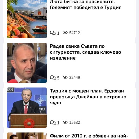
Люта битка за прасковите.
Големият победител е Турция
1
54712
Радев свика Съвета по
сигурността, следва ключово
изявление
5
32449
Турция с мощен план. Ердоган
превръща Джейхан в петролно
чудо
1
15632
Филм от 2010 г. е обявен за най-