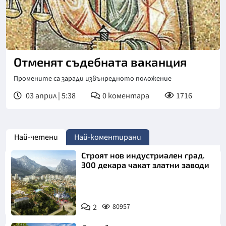
Отменят съдебната ваканция
Промените са заради извънредното положение
03 април | 5:38
0
коментара
1716
Най-четени
Най-коментирани
Строят нов индустриален град.
300 декара чакат златни заводи
2
80957