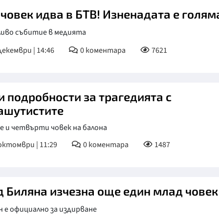
 човек идва в БТВ! Изненадата е голям
иво събитие в медията
декември | 14:46
0
коментара
7621
и подробности за трагедията с
ашутистите
е и четвърти човек на балона
октомври | 11:29
0
коментара
1487
д Биляна изчезна още един млад човек
 е официално за издирване