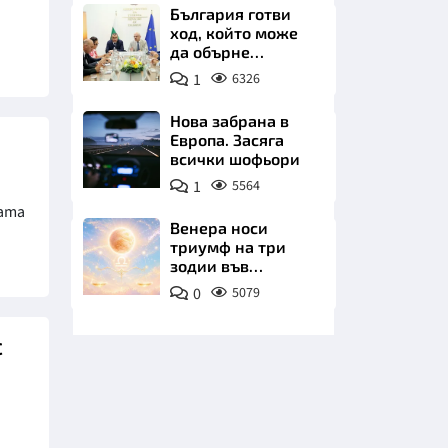
плажа
България готви
ход, който може
да обърне
туристическия
1
6326
сезон
Нова забрана в
Европа. Засяга
НИЦИ
всички шофьори
1
5564
ната
Венера носи
триумф на три
КРАЙНА
зодии във
всичките им
0
5079
начинания до дни
с