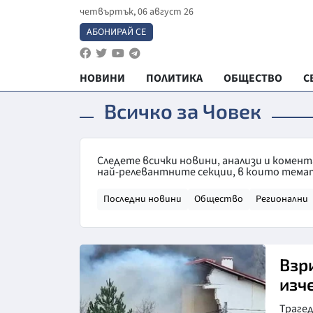
четвъртък, 06 август 26
АБОНИРАЙ СЕ
НОВИНИ
ПОЛИТИКА
ОБЩЕСТВО
С
Всичко за Човек
Следете всички новини, анализи и комен
най-релевантните секции, в които темат
Последни новини
Общество
Регионални
Взр
изч
Траге