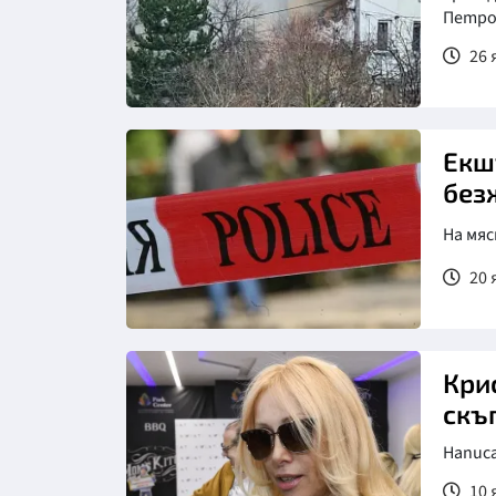
Петр
26 
Снимка: БГНЕС
Екш
без
На мяс
20 
Снимка: Фото:bTV
Кри
скъ
Напис
10 