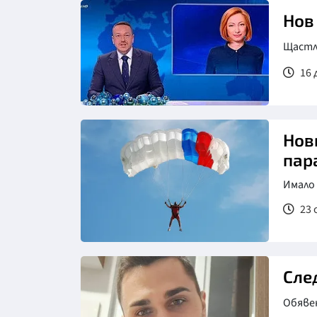
Нов
Щастл
16 
Нов
пар
Имало 
23 
Сле
Обявен