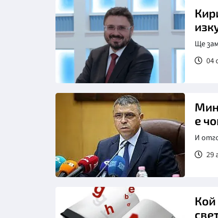
Кир
изк
Ще зам
04 
Мин
е ч
И отг
29 
Кой 
све