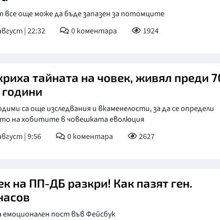
 все още може да бъде запазен за потомците
август | 22:32
0
коментара
1924
криха тайната на човек, живял преди 
. години
дими са още изследвания и вкаменелости, за да се определи
то на хобитите в човешката еволюция
август | 9:56
0
коментара
2627
к на ПП-ДБ разкри! Как пазят ген.
насов
а емоционален пост във Фейсбук