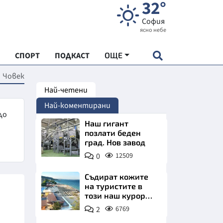
32°
София
ясно небе
СПОРТ
ПОДКАСТ
ОЩЕ
Човек
Най-четени
НДАРТ
Най-коментирани
АДЕМИЯ "ЧУДЕСАТА НА БЪЛГАРИЯ"
до
Наш гигант
позлати беден
град. Нов завод
Е
0
12509
Съдират кожите
на туристите в
този наш курорт.
СКАТА ХРАНА
Шокираща
2
6769
сметка за обяд на
АРСКАТА ИКОНОМИКА