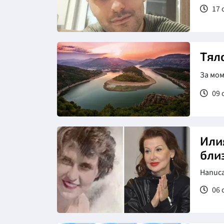
17 
Тял
За мо
09 
Или
бли
Напис
06 