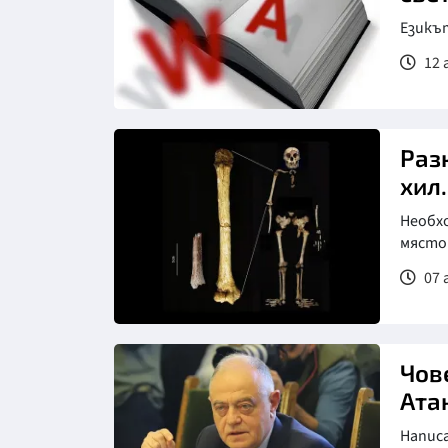
Езикът
12 
Раз
хил
Необхо
място
07 
Чове
Ата
Напис