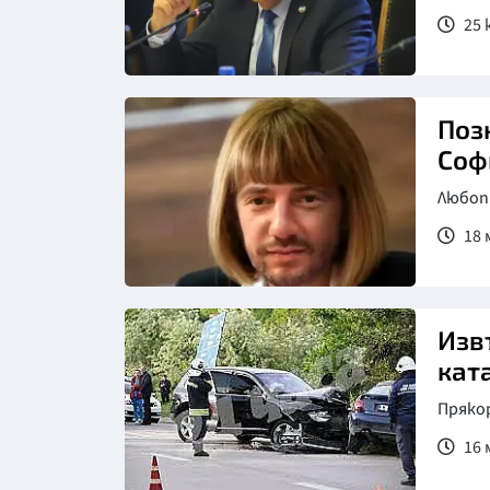
25 
Позн
Соф
Любопи
18 
Изв
кат
Прякор
16 