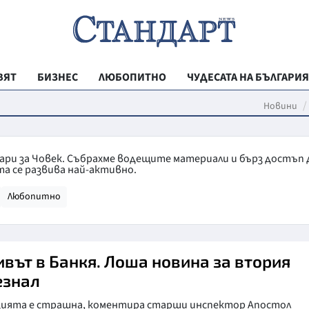
ВЯТ
БИЗНЕС
ЛЮБОПИТНО
ЧУДЕСАТА НА БЪЛГАРИЯ
РЕГИОНАЛНИ
Новини
ВЕСТНИК СТА
МЛАДЕЖКА АК
тари за Човек. Събрахме водещите материали и бърз достъп 
а се развива най-активно.
ЗДРАВЕ
Любопитно
ОБРАЗОВАНИ
МОЯТ ГРАД
ТЕХНОЛОГИИ
ивът в Банкя. Лоша новина за втория
езнал
ДА!НА БЪЛГАР
дията е страшна, коментира старши инспектор Апостол
ДА! НА БЪЛГ