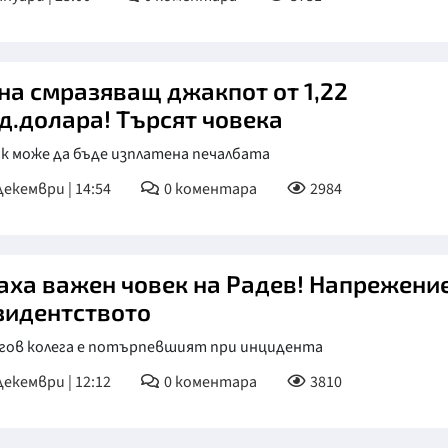
на смразяващ джакпот от 1,22
д.долара! Търсят човека
к може да бъде изплатена печалбата
декември | 14:54
0
коментара
2984
аха важен човек на Радев! Напрежение
зидентството
егов колега е потърпевшият при инцидента
декември | 12:12
0
коментара
3810