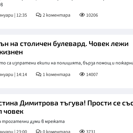
ов
КУЛТУРА
януари | 12:35
2
коментара
10206
ПРАВОСЪДИЕ
КРИМИ
ън на столичен булевард. Човек лежи
КИБЕРЗАЩИТ
жизнен
ВЯРА
то са изпратени екипи на полицията, бърза помощ и пожар
ОБЯВИ
януари | 14:14
1
коментара
14007
ВОЙНАТА В У
ВРЕМЕТО
стина Димитрова тъгува! Прости се съ
п човек
а трогателни думи в мрежата
януари | 23:00
0
коментара
3731