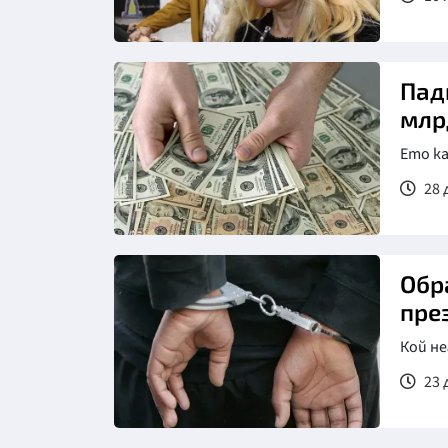
Пад
млр
Ето ка
28 
Обр
пре
Кой н
23 