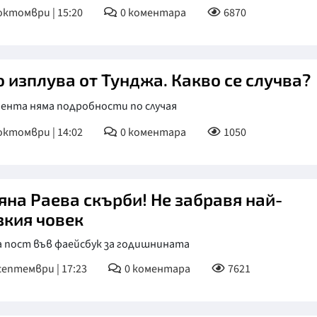
октомври | 15:20
0
коментара
6870
о изплува от Тунджа. Какво се случва?
мента няма подробности по случая
октомври | 14:02
0
коментара
1050
яна Раева скърби! Не забравя най-
зкия човек
а пост във фаейсбук за годишнината
септември | 17:23
0
коментара
7621