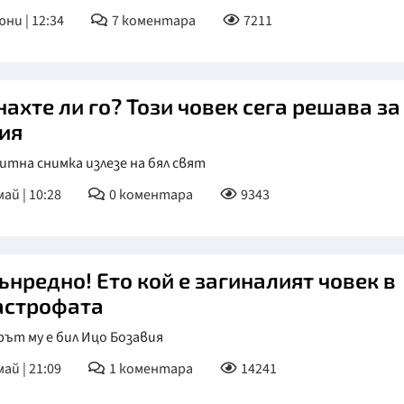
юни | 12:34
7
коментара
7211
ахте ли го? Този човек сега решава за
ия
тна снимка излезе на бял свят
май | 10:28
0
коментара
9343
ънредно! Ето кой е загиналият човек в
астрофата
ът му е бил Ицо Бозавия
май | 21:09
1
коментара
14241