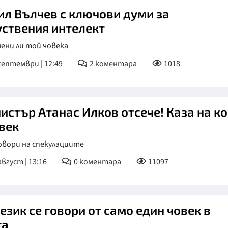
ил Вълчев с ключови думи за
уствения интелект
ени ли той човека
септември | 12:49
2
коментара
1018
истър Атанас Илков отсече! Каза на ко
овек
овори на спекулациите
август | 13:16
0
коментара
11097
език се говори от само един човек в
та