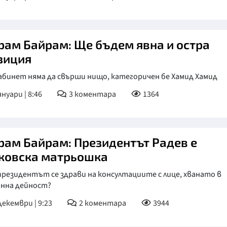
рам Байрам: Ще бъдем явна и остра
зиция
абинет няма да свърши нищо, категоричен бе Хамид Хамид
януари | 8:46
3
коментара
1364
рам Байрам: Президентът Радев е
ковска матрьошка
резидентът се здрави на консултациите с лице, хванато в
онна дейност?
декември | 9:23
2
коментара
3944