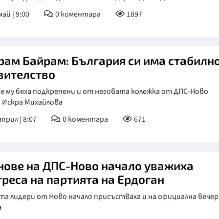
ай | 9:00
0
коментара
1897
КУЛТУРА
ПРАВОСЪДИЕ
КРИМИ
рам Байрам: България си има стабилн
КИБЕРЗАЩИТ
вителство
ВЯРА
е му бяха подкрепени и от неговата колежка от ДПС-Ново
 Искра Михайлова
ОБЯВИ
април | 8:07
0
коментара
671
ВОЙНАТА В У
ВРЕМЕТО
нове на ДПС-Ново начало уважиха
греса на партията на Ердоган
а лидери от Ново начало присъстваха и на официална вечер
а