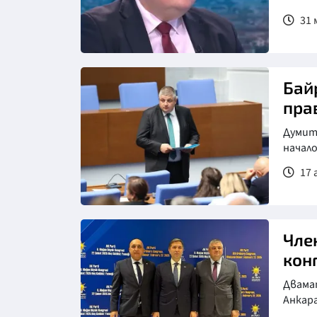
31 м
Бай
пра
Думит
начало
17 
Снимка: БТА, архив
Чле
кон
Двамат
Анкар