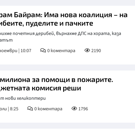
рам Байрам: Има нова коалиция – на
ибеите, пуделите и пачките
ихме почетния дерибей, върнахме ДПС на хората, каза
татът
ноември | 10:07
0
коментара
2190
 милиона за помощи в пожарите.
жетната комисия реши
ат нови хеликоптери
ли | 8:25
0
коментара
1796