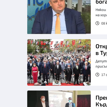
бог
Някои 
на хо
08 ю
Отк
в Т
Депут
присъ
17 
Пре
Кър