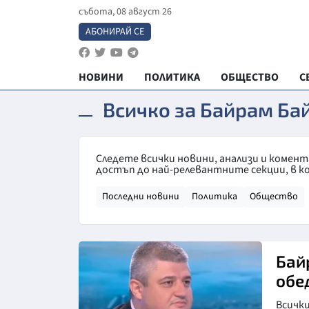
събота, 08 август 26
АБОНИРАЙ СЕ
НОВИНИ
ПОЛИТИКА
ОБЩЕСТВО
С
Всичко за Байрам Ба
Следете всички новини, анализи и комен
достъп до най-релевантните секции, в к
Последни новини
Политика
Общество
Байр
обе
Всички