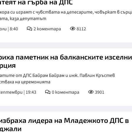
атеят на гърба на ДПС
хора си играят с чувствата на депесарите, човъркат в сър
рата, каза депутатът
ли | 8:40
2
коментара
8112
риха паметник на балканските изселн
урция
атите от ДПС Байрам Байрам и инж. Павлин Кръстев
стваха на церемонията
септември | 19:43
0
коментара
3901
избраха лидера на Младежкото ДПС в
джали