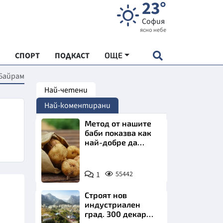
23°
София
ясно небе
СПОРТ
ПОДКАСТ
ОЩЕ
Байрам
Най-четени
НДАРТ
Най-коментирани
АДЕМИЯ "ЧУДЕСАТА НА БЪЛГАРИЯ"
Метод от нашите
баби показва как
най-добре да
Е
съхраняваме
картофите у дома
Снимка:
1
55442
Пиксабей
Строят нов
СКАТА ХРАНА
индустриален
град. 300 декара
АРСКАТА ИКОНОМИКА