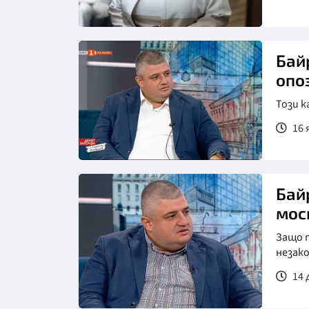
Бай
опо
Този к
16 
Бай
мос
Защо п
незак
14 