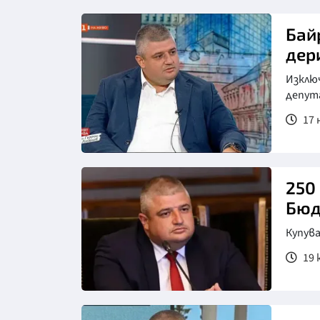
Снимка: БНТ
Бай
дер
Изключ
депу
17 
250
Бюд
Купув
19 ю