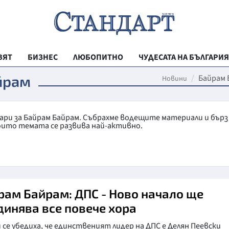
ВЯТ
БИЗНЕС
ЛЮБОПИТНО
ЧУДЕСАТА НА БЪЛГАРИЯ
РЕГИОНАЛНИ
йрам
Байрам 
Новини
ВЕСТНИК СТА
МЛАДЕЖКА АК
тари за Байрам Байрам. Събрахме водещите материали и бърз
оито темата се развива най-активно.
ЗДРАВЕ
ОБРАЗОВАНИ
МОЯТ ГРАД
ТЕХНОЛОГИИ
ам Байрам: ДПС - Ново начало ще
динява все повече хора
ДА!НА БЪЛГАР
 се убедиха, че единственият лидер на ДПС е Делян Пеевски
ДА! НА БЪЛГ