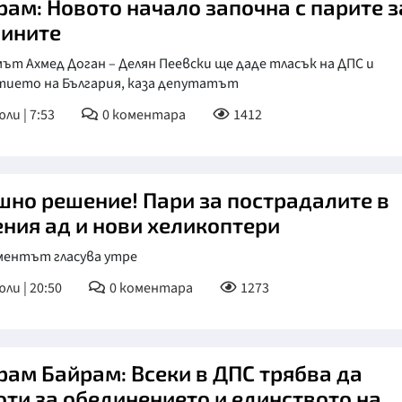
рам: Новото начало започна с парите з
ините
ът Ахмед Доган – Делян Пеевски ще даде тласък на ДПС и
тието на България, каза депутатът
ли | 7:53
0
коментара
1412
шно решение! Пари за пострадалите в
ения ад и нови хеликоптери
ментът гласува утре
юли | 20:50
0
коментара
1273
рам Байрам: Всеки в ДПС трябва да
оти за обединението и единството на