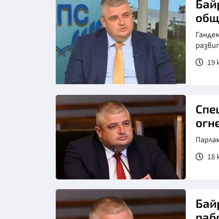
Бай
общ
Гандем
разви
19 ю
Спе
огн
Парла
18 
Бай
раб