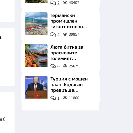
чакат златни
2
43407
заводи
Германски
промишлен
гигант отново
позлатява наш
4
39857
о
град
НИЦИ
Люта битка за
прасковите.
Големият
победител е
0
25679
Турция
КРАЙНА
Турция с мощен
план. Ердоган
превръща
Джейхан в
1
11800
петролно чудо
я в