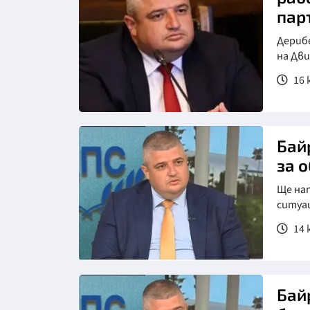
пар
Дерибе
на Дв
16 
Бай
за 
Ще нап
ситуац
14 ю
Бай