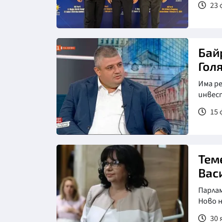
23 
Бай
Гол
Има р
инвес
15 
Тем
Вас
Парла
Ново 
30 