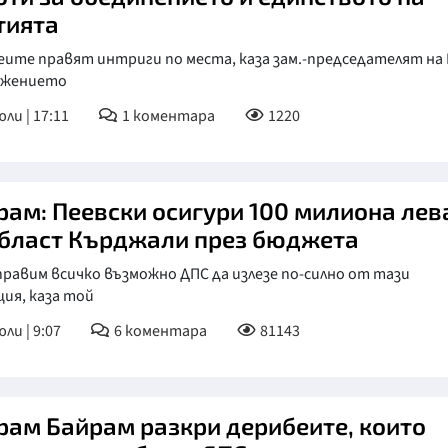
тията
ите правят интриги по места, каза зам.-председателят на 
ижението
юли | 17:11
1
коментара
1220
рам: Пеевски осигури 100 милиона лев
област Кърджали през бюджета
равим всичко възможно ДПС да излезе по-силно от тази
ия, каза той
ли | 9:07
6
коментара
81143
рам Байрам разкри дерибеите, които