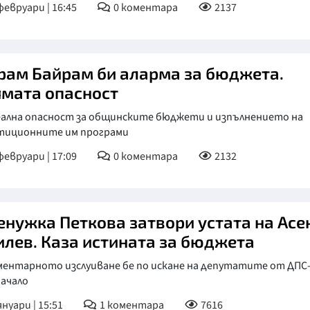
февруари | 16:45
0
коментара
2137
рам Байрам би аларма за бюджета.
ямата опасност
еална опасност за общинските бюджети и изпълнението на
тиционните им програми
февруари | 17:09
0
коментара
2132
енужка Петкова затвори устата на Асе
илев. Каза истината за бюджета
ментарното изслуиване бе по искане на депутатите от ДПС
начало
януари | 15:51
1
коментара
7616