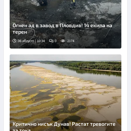
Огнен ад в завод в Пловдив! 14 екипа на
терен
06 август | 10:34
0
2174
Критично нисък Дунав! Растат тревогите
за тока