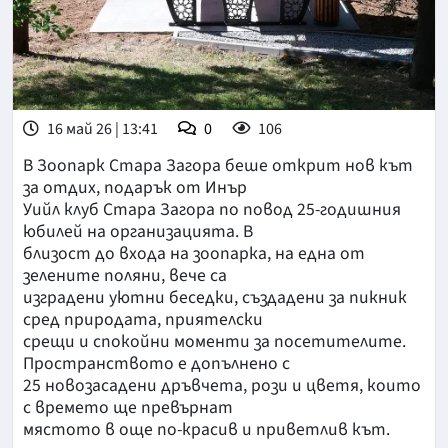
16 май 26 | 13:41
0
106
В Зоопарк Стара Загора беше открит нов кът
за отдих, подарък от Инър
Уийл клуб Стара Загора по повод 25-годишния
юбилей на организацията. В
близост до входа на зоопарка, на една от
зелените поляни, вече са
изградени уютни беседки, създадени за пикник
сред природата, приятелски
срещи и спокойни моменти за посетителите.
Пространството е допълнено с
25 новозасадени дръвчета, рози и цветя, които
с времето ще превърнат
мястото в още по-красив и приветлив кът.