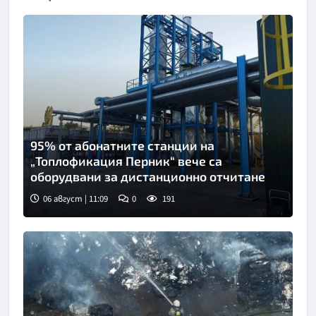
95% от абонатните станции на
„Топлофикация Перник“ вече са
оборудвани за дистанционно отчитане
06 август | 11:09
0
191