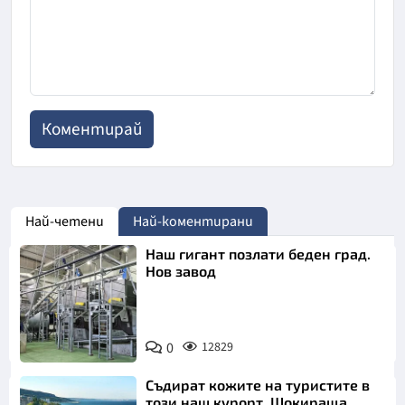
Най-четени
Най-коментирани
Наш гигант позлати беден град.
Нов завод
0
12829
Съдират кожите на туристите в
този наш курорт. Шокираща