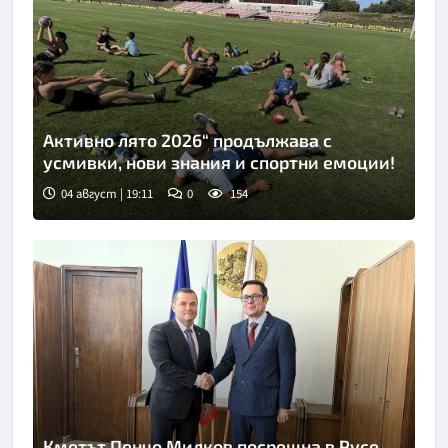
Активно лято 2026“ продължава с
усмивки, нови знания и спортни емоции!
04 август | 19:11
0
154
Кметът Пенчо Милков посрещна в Русе