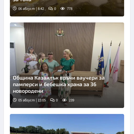
06 август | 8:42
0
778
Снимка: goggle
Община Казанлък връчи ваучери за
памперси и бебешка храна за 36
новородени
05 август | 15:05
0
239