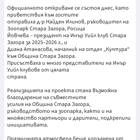
Официалното откриване се състоя днес, като
приветствия към гостите
отправиха д-р Найден Илинов, ръководител на
Зоопарк Стара Загора, Росица
Йовчева – президент на Инър Уийл клуб Стара
Загора за 2025–2026 г., и
Диана Атанасова, началник на отдел „Култура“
към Община Стара Загора.
Присъстваха и много представители на Инър
Уийл клубове от цялата
страна.
Реализацията на проекта стана възможна
благодарение на съвместните
усилия на Община Стара Загора,
ръководството на зоопарка, както и на
множество партньори и дарители, подкрепили
инициативата.
Празничната атмосфера беше допълнена от