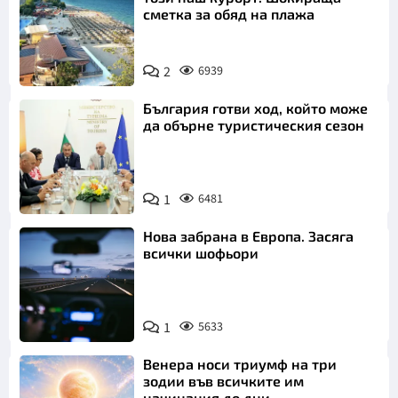
сметка за обяд на плажа
2
6939
България готви ход, който може
да обърне туристическия сезон
1
6481
Нова забрана в Европа. Засяга
всички шофьори
1
5633
Венера носи триумф на три
зодии във всичките им
начинания до дни