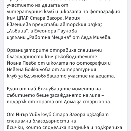
участието на децата от
литературния клуб и школата по фотография
към ЦПЛР Стара Загора. Мария
Евгениева представи авторския разказ
„Лъвица“, а Елеонора Паунова
изпълни „Работна Мецана“ от Леда Милева.
Организаторите отправиха специални
благодарности към ръководителите
Йоана Пеева от школата по фотография и
Невена Божкилова от литературния
клуб за вдъхновяващото участие на децата.
Един от най-вълнуващите моменти на
събитието беше засаждането на липа –
подарък от хората от Дома за стари хора.
От Инър Уийл клуб Стара Загора изказват
специални благодарности на
всички, които споделиха празника и подкрепиха