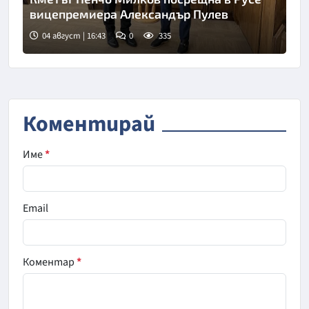
вицепремиера Александър Пулев
04 август | 16:43
0
335
Коментирай
Име
*
Email
Коментар
*