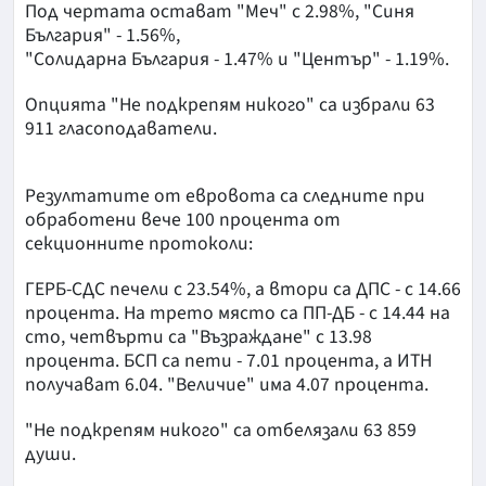
Под чертата остават "Меч" с 2.98%, "Синя
България" - 1.56%,
"Солидарна България - 1.47% и "Център" - 1.19%.
Опцията "Не подкрепям никого" са избрали 63
911 гласоподаватели.
Резултатите от евровота са следните при
обработени вече 100 процента от
секционните протоколи:
ГЕРБ-СДС печели с 23.54%, а втори са ДПС - с 14.66
процента. На трето място са ПП-ДБ - с 14.44 на
сто, четвърти са "Възраждане" с 13.98
процента. БСП са пети - 7.01 процента, а ИТН
получават 6.04. "Величие" има 4.07 процента.
"Не подкрепям никого" са отбелязали 63 859
души.