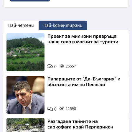
Най-четени
Най-коментирани
Проект за милиони превръща
наше село в магнит за туристи
0
25557
Папараците от "Да, България" и
обсесията им по Пеевски
0
11598
Разгадаха тайните на
саркофага край Перперикон