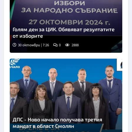
Голям ден за ЦИК. Обявяват резултатите
от изборите
30 октомври | 7:26
0
2888
ДПС - Ново начало получава третия
мандат в област Смолян