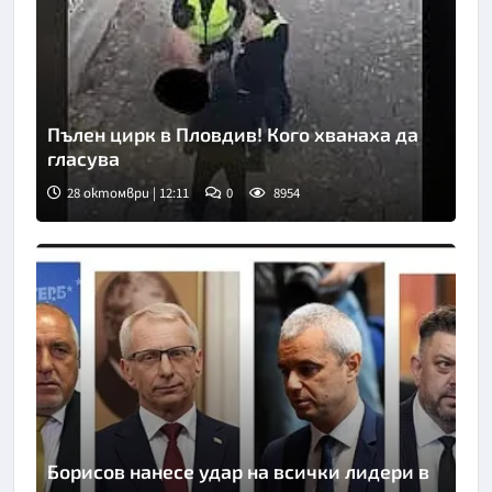
Пълен цирк в Пловдив! Кого хванаха да
гласува
28 октомври | 12:11
0
8954
Борисов нанесе удар на всички лидери в