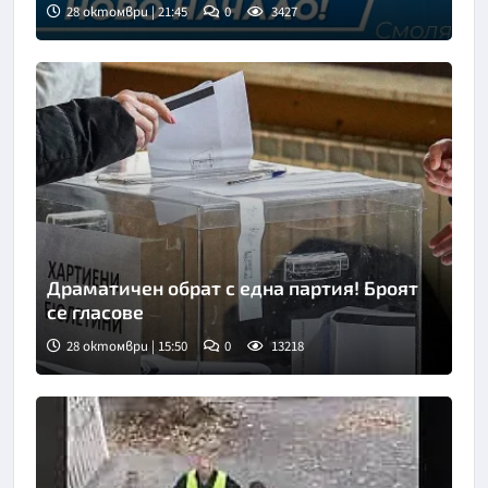
28 октомври | 21:45
0
3427
Драматичен обрат с една партия! Броят
се гласове
28 октомври | 15:50
0
13218