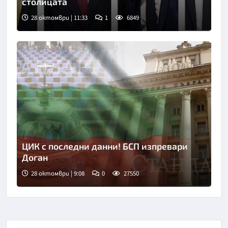
столицата
28 октомври | 11:33
1
6849
ЦИК с последни данни! БСП изпревари
Доган
28 октомври | 9:08
0
27550