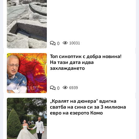
Снимка:
Bulgaria ON
0
10031
AIR
Топ синоптик с добра новина!
На тази дата идва
захлаждането
0
6939
„Кралят на дюнера“ вдигна
сватба на сина си за 3 милиона
евро на езерото Комо