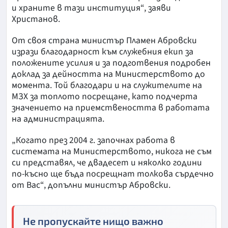
и храните в тази институция“, заяви
Христанов.
От своя страна министър Пламен Абровски
изрази благодарност към служебния екип за
положените усилия и за подготвения подробен
доклад за дейността на Министерството до
момента. Той благодари и на служителите на
МЗХ за топлото посрещане, като подчерта
значението на приемствеността в работата
на администрацията.
„Когато през 2004 г. започнах работа в
системата на Министерството, никога не съм
си представял, че двадесет и няколко години
по-късно ще бъда посрещнат толкова сърдечно
от Вас“, допълни министър Абровски.
Не пропускайте нищо важно