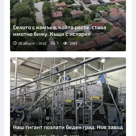
Селото с камъка, който расте, става
имотно бижу. Къщи с история
05 август | 18:02
1
2563
Наш гигант позлати беден град. Нов завод