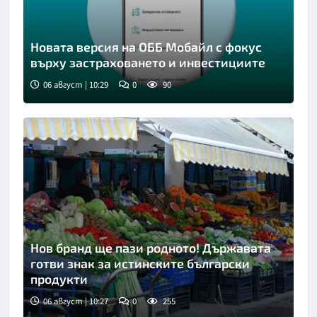
Новата версия на ОББ Мобайл с фокус
върху застраховането и инвестициите
06 август | 10:29
0
90
Нов бранд ще пази родното! Държавата
готви знак за истинските български
продукти
06 август | 10:27
0
255