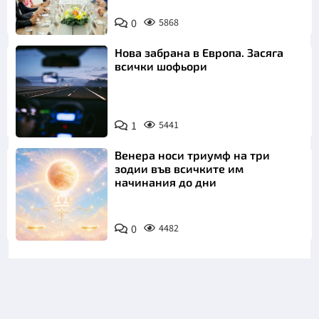
0
5868
Нова забрана в Европа. Засяга
всички шофьори
1
5441
Венера носи триумф на три
зодии във всичките им
начинания до дни
0
4482