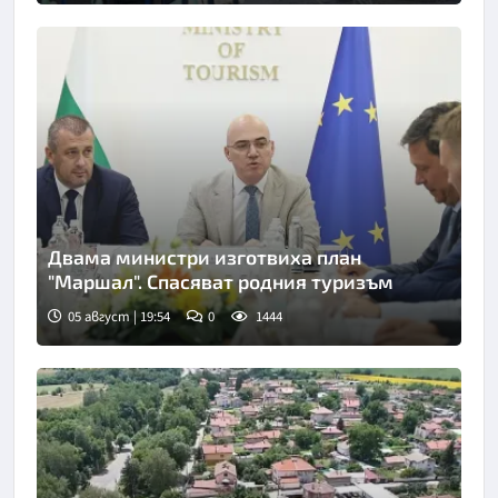
Двама министри изготвиха план
"Маршал". Спасяват родния туризъм
05 август | 19:54
0
1444