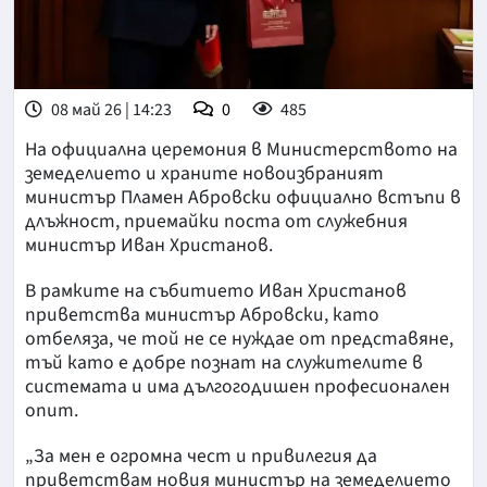
08 май 26 | 14:23
0
485
На официална церемония в Министерството на
земеделието и храните новоизбраният
министър Пламен Абровски официално встъпи в
длъжност, приемайки поста от служебния
министър Иван Христанов.
В рамките на събитието Иван Христанов
приветства министър Абровски, като
отбеляза, че той не се нуждае от представяне,
тъй като е добре познат на служителите в
системата и има дългогодишен професионален
опит.
„За мен е огромна чест и привилегия да
приветствам новия министър на земеделието