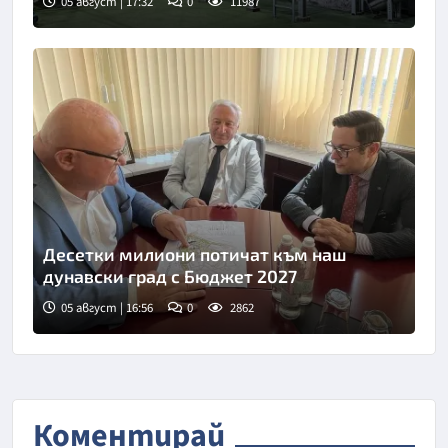
05 август | 17:32
0
11987
Десетки милиони потичат към наш
дунавски град с Бюджет 2027
05 август | 16:56
0
2862
Коментирай