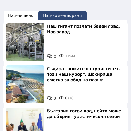
Най-четени
Най-коментирани
Наш гигант позлати беден град.
Нов завод
0
11944
Съдират кожите на туристите в
този наш курорт. Шокираща
сметка за обяд на плажа
2
6310
България готви ход, който може
да обърне туристическия сезон