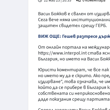
22 май 23 | 20:35
0
коментара
Васил Божков е свален от издир
Сега вече няма институционална
защитен свидетел срещу ГЕРБ.
ВИЖ ОЩЕ: Гешев разтресе държа
От онлайн портала на междунар
https://www.interpol.int става я
България, но името на Васил Божк
Юристи коментират, че все пак 
но името му да е скрито. Ако пр
издирване“, това означава, че и
който да се прибере в България
собствената си неприкосновено
даде показания срещу партията