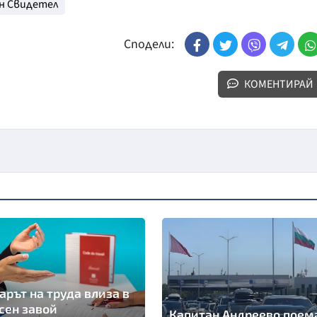
н Свидетел
Сподели:
КОМЕНТИРАЙ
арът на труда влиза в
сен завой
Капитан Андреево поем