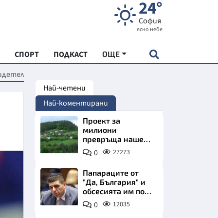
24°
София
ясно небе
СПОРТ
ПОДКАСТ
ОЩЕ
видетел
Най-четени
НДАРТ
Най-коментирани
АДЕМИЯ "ЧУДЕСАТА НА БЪЛГАРИЯ"
Проект за
милиони
превръща наше
Е
село в магнит за
0
27273
туристи
Папараците от
"Да, България" и
обсесията им по
СКАТА ХРАНА
Пеевски
0
12035
АРСКАТА ИКОНОМИКА