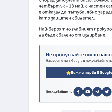
Според запознати Васил Божков е
четвъртък – 18 май, с частен са
е отказал да пътува, явно зара
като защитен свидетел.
Най-вероятно главният прокуро
да бъде свалено от издирване.
Не пропускайте нищо важн
Намерете ни в Google и получавайте 
Виж ни първи в Googl
Последвайте ни: