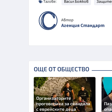
Тагове:
Васил Божков
Защите
Автор
Агенция Стандарт
ОЩЕ ОТ ОБЩЕСТВО
Организаторите
проговориха за скандала
Паз
с еврейските деца
опа