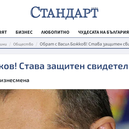
ВЯТ
БИЗНЕС
ЛЮБОПИТНО
ЧУДЕСАТА НА БЪЛГАРИЯ
РЕГИОНАЛНИ
Обрат с Васил Божков! Става защитен с
ини
Общество
ВЕСТНИК СТА
ков! Става защитен свидетел
МЛАДЕЖКА АК
ЗДРАВЕ
бизнесмена
ОБРАЗОВАНИ
МОЯТ ГРАД
ТЕХНОЛОГИИ
ДА!НА БЪЛГАР
ДА! НА БЪЛГ