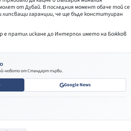
 трябвало да кацне в България миналия
молет от Дубай. В последния момент обаче той се
ди липсващи гаранции, че ще бъде конституиран
р е пратил искане до Интерпол името на Божков
о
най-новото от Стандарт първи.
e
Google News