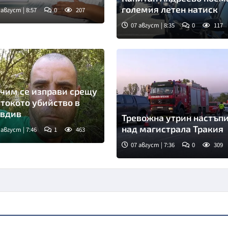
големия летен натиск
 август | 8:57
0
207
07 август | 8:35
0
117
Снимка: БНТ
чим се изправи срещу
токото убийство в
вдив
Тревожна утрин настъп
над магистрала Тракия
 август | 7:46
1
463
07 август | 7:36
0
309
Снимка: бТВ