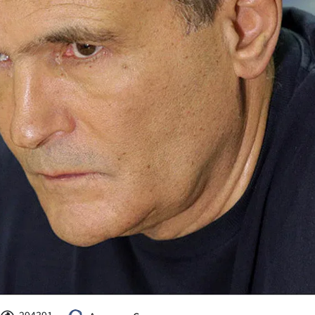
КУЛТУРА
ПРАВОСЪДИЕ
КРИМИ
КИБЕРЗАЩИТ
ВЯРА
ОБЯВИ
ВОЙНАТА В У
ВРЕМЕТО