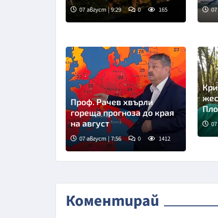
07 август | 9:29
0
165
07
Кри
жес
Проф. Рачев хвърли
Пло
гореща прогноза до края
на август
07
07 август | 7:56
0
1412
Снимка: бТВ
Коментирай