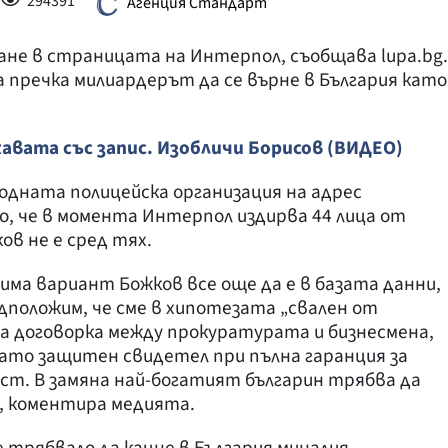
294391
Агенция Стандарт
ване в страницата на Интерпол, съобщава lupa.bg.
 пречка милиардерът да се върне в България като
вата със запис. Изобличи Борисов (ВИДЕО)
одната полицейска организация на адрес
сно, че в момента Интерпол издирва 44 лица от
ов не е сред тях.
има вариант Божков все още да е в базата данни,
едположим, че сме в хипотезата „свален от
ма договорка между прокуратурата и бизнесмена,
 като защитен свидетел при пълна гаранция за
ст. В замяна най-богатият българин трябва да
, коментира медията.