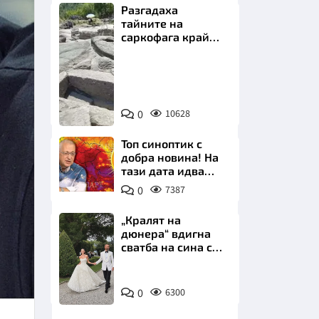
Разгадаха
тайните на
саркофага край
Перперикон
Снимка:
Bulgaria
НИЦИ
ON
0
10628
AIR
Топ синоптик с
добра новина! На
тази дата идва
КРАЙНА
захлаждането
0
7387
„Кралят на
дюнера“ вдигна
сватба на сина си
за 3 милиона
евро на езерото
Снимка:
Комо
0
6300
Инстаграм