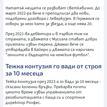
Нататък нещата се развиват светкавично. До
март 2022-ра вече е преподписал два нови,
подобрени договора с Леверкузен. В Германия се
говори за него като за звезда, а още няма 20.
През 2021-ва дебютира и в първия тим на
страната, а двамата с Мусиала стават добри
приятели извън терена. Джамал вече се
утвърждава в Байерн и двамата са наричани
"гениите и бъдещето на немския футбол".
Тежка контузия го вади от строя
за 10 месеца
Тежка контузия през 2023-а го вади за 10 месеца -
скъсани коленни връзки. Прекарва почти
цялото време извън упражненията от
рехабилитацията с баща си и спортния
директор Ролфес.