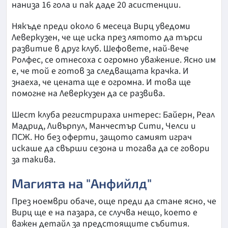
наниза 16 гола и пак даде 20 асистенции.
Някъде преди около 6 месеца Вирц уведоми
Леверкузен, че ще иска през лятото да търси
развитие в друг клуб. Шефовете, най-вече
Ролфес, се отнесоха с огромно уважение. Ясно им
е, че той е готов за следващата крачка. И
знаеха, че цената ще е огромна. И това ще
помогне на Леверкузен да се развива.
Шест клуба регистрираха интерес: Байерн, Реал
Мадрид, Ливърпул, Манчестър Сити, Челси и
ПСЖ. Но без оферти, защото самият играч
искаше да свърши сезона и тогава да се говори
за такива.
Магията на "Анфийлд"
През ноември обаче, още преди да стане ясно, че
Вирц ще е на пазара, се случва нещо, което е
важен детайл за предстоящите събития.