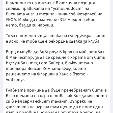
Шампионът на Англия е в отлична позиция
спрямо правилата на "устойчивост" на
Висшата лига и тези за Финансов Феърплей на
УЕФА. Може да похарчи до 315 милиона евро
нето, без да ги наруши.
Това е моментът за атака на суперзвезда, като
е ясно, че това ще е рекордна сделка за клуба.
Вирц пътува до Ливърпул в края на май, отива и
в Манчестър, за да се срещне с хората от Сити.
Изслушва и тези от Байерн, включително
треньора Венсан Компани. След което
решението на Флориан и Ханс е взето -
Ливърпул.
Главната причина да бъде пренебрегнат Сити е
в системата на игра и това как вижда мястото
си в нея германският талант. Въпреки че
заплатата на играча там щеше да е поне един
път и половина по-голяма от тази, която ще