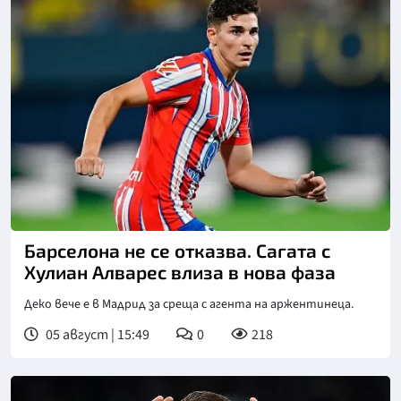
Снимка: goggle
Барселона не се отказва. Сагата с
Хулиан Алварес влиза в нова фаза
Деко вече е в Мадрид за среща с агента на аржентинеца.
05 август | 15:49
0
218