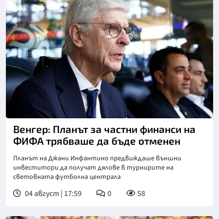
Снимка: goggle
Венгер: Планът за частни финанси на
ФИФА трябваше да бъде отменен
Планът на Джани Инфантино предвиждаше външни
инвеститори да получат дялове в турнирите на
световната футболна централа
04 август | 17:59
0
58