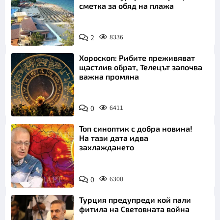
сметка за обяд на плажа
2
8336
Хороскоп: Рибите преживяват
щастлив обрат, Телецът започва
важна промяна
0
6411
Топ синоптик с добра новина!
На тази дата идва
захлаждането
0
6300
Турция предупреди кой пали
фитила на Световната война