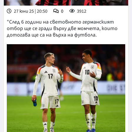
27 юни 25 | 20:50
0
3912
"След 6 години на световното германският
отбор ще се гради върху две момчета, които
дотогава ще са на върха на футбола.