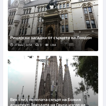
Рицарски загадки от сърцето на Лондон
27 юни | 22:54
0
1364
Век след нелепата смърт на Божия
архитект: Звездата на Гауди изгря на