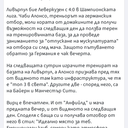
Ливърпул бие Леверкузен с 4:0 в Шампионската
лига. Чаби Алонсо, треньорът на германския
отбор, моли хората от домакините да получи
възможност на следващия ден да ползва терен
на тренировъчната база, за да проведе
заниманието за "отпускане на мускулатурата"
на отбора си след мача. Защото пътуването
обратно за Германия е чак вечерта.
На следващата сутрин играчите тренират на
базата на Ливърпул, а Алонсо признава пред тях
от видяното там като инфраструктура, че тя
е "топ 3 в света". Другите две - според него, са
на Байерн и Манчестър Сити.
Вирц е впечатлен. И от "Анфийлд" и мача
предната вечер, и от видяното на следващия
ден. Споделя с баща си и получава отговор от
него в стил: "Идеално място за теб.
Емоционален клуб, семеен като атмосфера,