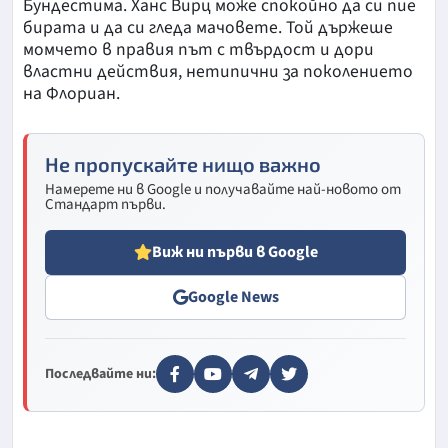
Бундестима. Ханс Вирц може спокойно да си пие
бирата и да си гледа мачовете. Той държеше
момчето в правия път с твърдост и дори
властни действия, нетипични за поколението
на Флориан.
Не пропускайте нищо важно
Намерете ни в Google и получавайте най-новото от
Стандарт първи.
Виж ни първи в Google
Google News
Последвайте ни: