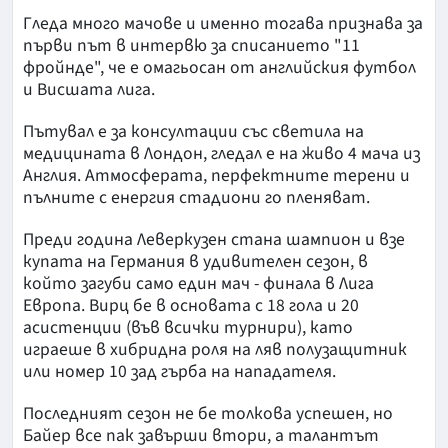
Гледа много мачове и именно тогава признава за
първи път в интервю за списанието "11
фройнде", че е омагьосан от английския футбол
и Висшата лига.
Пътувал е за консултации със светила на
медицината в Лондон, гледал е на живо 4 мача из
Англия. Атмосферата, перфектните терени и
пълните с енергия стадиони го пленяват.
Преди година Леверкузен стана шампион и взе
купата на Германия в удивителен сезон, в
който загуби само един мач - финала в Лига
Европа. Вирц бе в основата с 18 гола и 20
асистенции (във всички турнири), като
играеше в хибридна роля на ляв полузащитник
или номер 10 зад гърба на нападателя.
Последният сезон не бе толкова успешен, но
Байер все пак завърши втори, а талантът