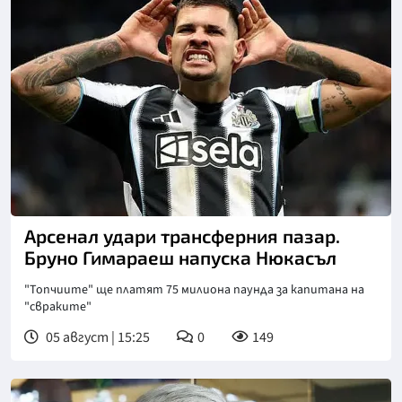
Снимка: goggle
Арсенал удари трансферния пазар.
Бруно Гимараеш напуска Нюкасъл
"Топчиите" ще платят 75 милиона паунда за капитана на
"свраките"
05 август | 15:25
0
149