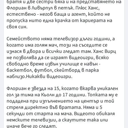
братя и две сестри бяха и на представянето на
Флориан в Ливърпул в петък. Плюс Ханс,
естествено - негов баща и агент, който не
пропуска нито една крачка от кариерата на
своя син.
Семейството няма телевизор дълги години, а
когато има голям мач, този на съседите се
изнася в двора и всички гледат там. Ханс Вирц
не позволява да се играят видеоигри, всяко
свободно време извън училище е навън -
баскетбол, футбол, скейтборд в парка
наблизо.Никакви видеоигри.
Флориан е звезда на 15, когато вкарва уникален
гол за тима на Кьолн до 17 години. Топката му е
подадена при изпълнението на център и той
стреля директно във вратата. Няма и 5
секунди от старта на мача. Видеото обикаля
немските телевизии, а скаутите така или
иначе вече го следят.