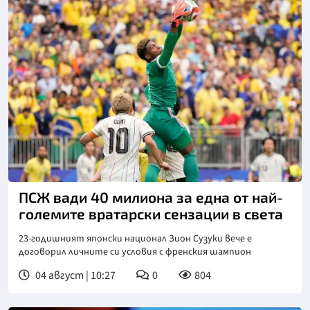
Снимка: БТА
ПСЖ вади 40 милиона за една от най-
големите вратарски сензации в света
23-годишният японски национал Зион Сузуки вече е
договорил личните си условия с френския шампион
04 август | 10:27
0
804