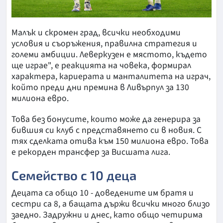
Малък и скромен град, всички необходими
условия и съоръжения, правилна стратегия и
големи амбиции. Леверкузен е мястото, където
ще играе", е реакцията на човека, формирал
характера, кариерата и манталитета на играч,
който преди дни премина в Ливърпул за 130
милиона евро.
Това без бонусите, които може да генерира за
бившия си клуб с представянето си в новия. С
тях сделката отива към 150 милиона евро. Това
е рекорден трансфер за Висшата лига.
Семейство с 10 деца
Децата са общо 10 - доведените им братя и
сестри са 8, а бащата държи всички много близо
заедно. Задружни и днес, като общо четирима