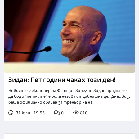
Зидан: Пет години чаках този ден!
Новият селекционер на Франция Зинедин Зидан призна, че
да води "петлите" е била негова отдавнашна цел.Днес Зизу
беше официално обявен за треньор на на...
31 юли | 19:55
0
810