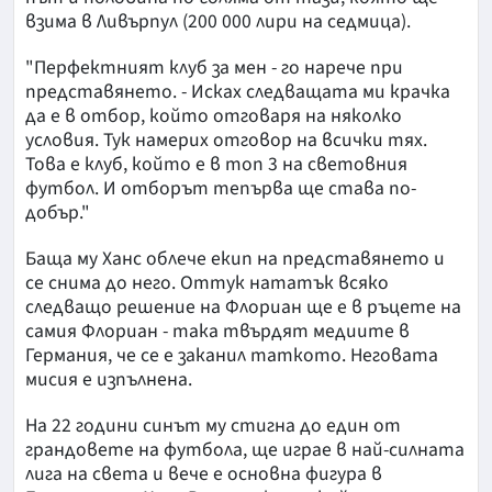
взима в Ливърпул (200 000 лири на седмица).
"Перфектният клуб за мен - го нарече при
представянето. - Исках следващата ми крачка
да е в отбор, който отговаря на няколко
условия. Тук намерих отговор на всички тях.
Това е клуб, който е в топ 3 на световния
футбол. И отборът тепърва ще става по-
добър."
Баща му Ханс облече екип на представянето и
се снима до него. Оттук нататък всяко
следващо решение на Флориан ще е в ръцете на
самия Флориан - така твърдят медиите в
Германия, че се е заканил таткото. Неговата
мисия е изпълнена.
На 22 години синът му стигна до един от
грандовете на футбола, ще играе в най-силната
лига на света и вече е основна фигура в