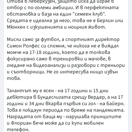
Отива в Леверкузен, защото иска да играе в
отбор с по-големи амбиции. И в перфектната
обстановка и база на един "семеен клуб".
Средата е идеална за него, това не е Берлин или
Мюнхен с изкушенията и нощния живот.
Мисли само за футбол, а спортният директор
Симон Ролфес си спомня, че никога не е виждал
момче на 17-18 години, което да е толкова
фокусирано само в тренировки и мачове, в
гледане на видеоанализи и разговори с треньори
и съотборници. Не го интересува нищо извън
това.
Талантът му е ясен - на 17 години и 15 дни
дебютира в Бундеслигата срещу Вердер, а на 17
години и 34 дни вкарва първия си гол - на Байерн.
Това е локдаун периода по време на пандемията.
Наградата от баща му - нарушава принципите
и Флориан вече може да си купи мобилен
телефон.