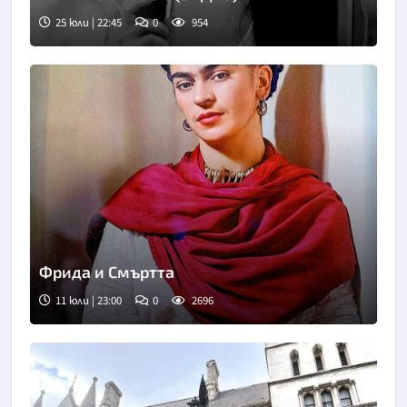
25 юли | 22:45
0
954
Фрида и Смъртта
11 юли | 23:00
0
2696