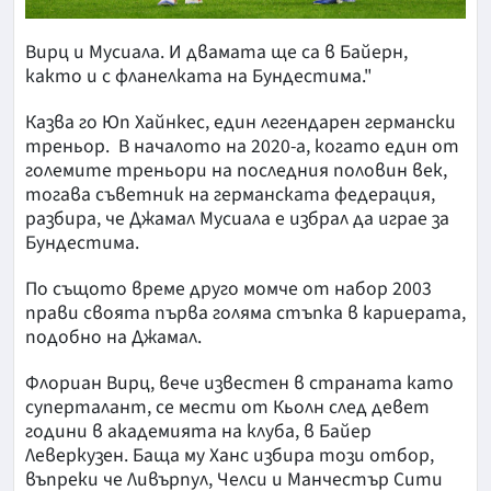
Вирц и Мусиала. И двамата ще са в Байерн,
както и с фланелката на Бундестима."
Казва го Юп Хайнкес, един легендарен германски
треньор. В началото на 2020-а, когато един от
големите треньори на последния половин век,
тогава съветник на германската федерация,
разбира, че Джамал Мусиала е избрал да играе за
Бундестима.
По същото време друго момче от набор 2003
прави своята първа голяма стъпка в кариерата,
подобно на Джамал.
Флориан Вирц, вече известен в страната като
суперталант, се мести от Кьолн след девет
години в академията на клуба, в Байер
Леверкузен. Баща му Ханс избира този отбор,
въпреки че Ливърпул, Челси и Манчестър Сити