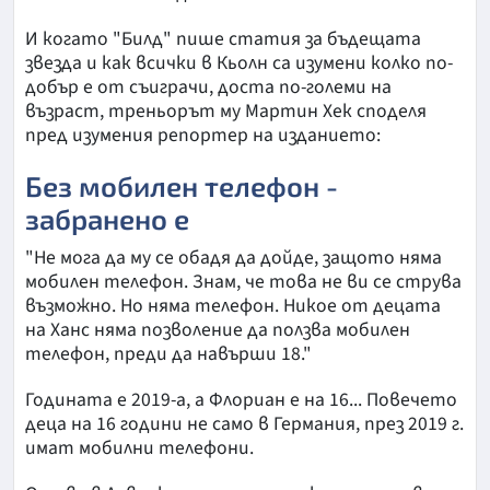
И когато "Билд" пише статия за бъдещата
звезда и как всички в Кьолн са изумени колко по-
добър е от съиграчи, доста по-големи на
възраст, треньорът му Мартин Хек споделя
пред изумения репортер на изданието:
Без мобилен телефон -
забранено е
"Не мога да му се обадя да дойде, защото няма
мобилен телефон. Знам, че това не ви се струва
възможно. Но няма телефон. Никое от децата
на Ханс няма позволение да ползва мобилен
телефон, преди да навърши 18."
Годината е 2019-а, а Флориан е на 16... Повечето
деца на 16 години не само в Германия, през 2019 г.
имат мобилни телефони.