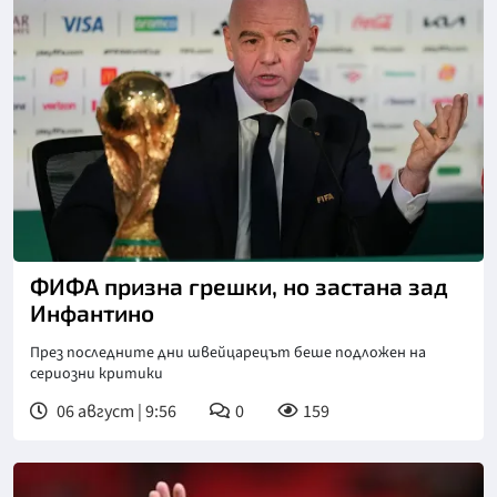
Снимка: Асошиейтед прес
ФИФА призна грешки, но застана зад
Инфантино
През последните дни швейцарецът беше подложен на
сериозни критики
06 август | 9:56
0
159