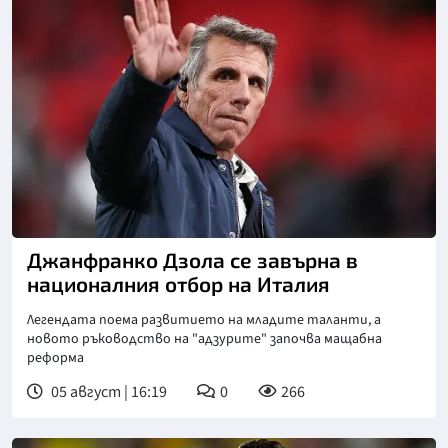
Снимка: goggle
Джанфранко Дзола се завърна в
националния отбор на Италия
Легендата поема развитието на младите таланти, а
новото ръководство на "адзурите" започва мащабна
реформа
05 август | 16:19
0
266