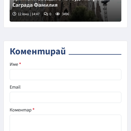
Саграда Фамилия
12 юни | 14:47
0
3496
Коментирай
Име
*
Email
Коментар
*