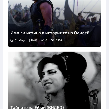
Има ли истина в историите на Одисей
01 август | 10:43
0
1364
Тайните на Ейми (ВИДЕО)