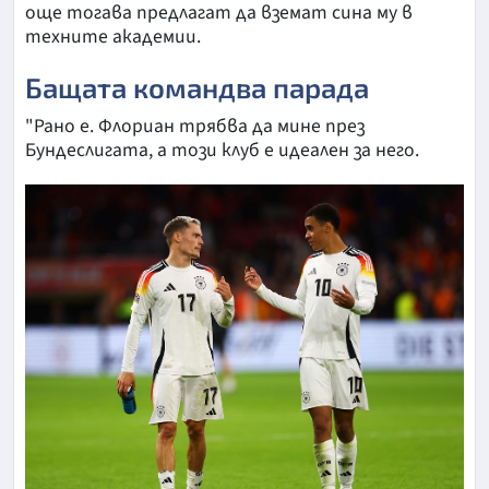
още тогава предлагат да вземат сина му в
техните академии.
Бащата командва парада
"Рано е. Флориан трябва да мине през
Бундеслигата, а този клуб е идеален за него.