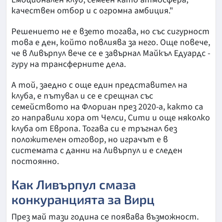
качествен отбор и с огромна амбиция."
Решението не е взето тогава, но със сигурност
това е ден, който повлиява за него. Още повече,
че в Ливърпул вече се е завърнал Майкъл Едуардс -
гуру на трансферните дела.
А той, заедно с още един представител на
клуба, е пътувал и се е срещнал със
семейството на Флориан през 2020-а, както са
го направили хора от Челси, Сити и още няколко
клуба от Европа. Тогава си е тръгнал без
положителен отговор, но играчът е в
системата с данни на Ливърпул и е следен
постоянно.
Как Ливърпул смаза
конкуранцията за Вирц
През май тази година се появава възможност.