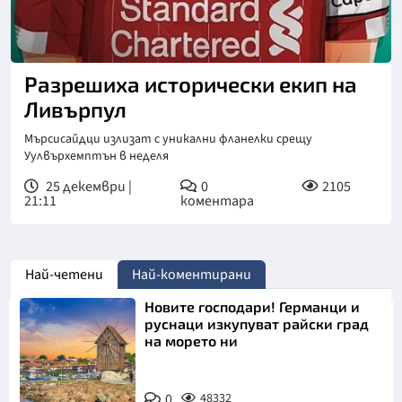
Разрешиха исторически екип на
Ливърпул
Мърсисайдци излизат с уникални фланелки срещу
Уулвърхемптън в неделя
25 декември |
0
2105
21:11
коментара
Най-четени
Най-коментирани
Новите господари! Германци и
руснаци изкупуват райски град
на морето ни
0
48332