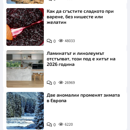
Как да сгъстите сладкото при
варене, без нишесте или
желатин
0
48033
Ламинатът и линолеумът
отстъпват, този под е хитът на
2026 година
0
26969
Две аномалии променят зимата
в Европа
0
6220