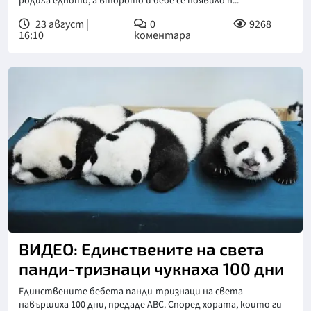
родила едното, а второто й бебе се появило н...
23 август |
0
9268
16:10
коментара
ВИДЕО: Единствените на света
панди-тризнаци чукнаха 100 дни
Единствените бебета панди-тризнаци на света
навършиха 100 дни, предаде ABC. Според хората, които ги