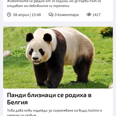
Животните са заедно от 10 години, но за първи път се
отдават на любовните си трепети
08 април | 15:48
0
коментара
1417
Панди близнаци се родиха в
Белгия
Това дава нови надежди за съхраняване на вида, който е
смятан за уязвим