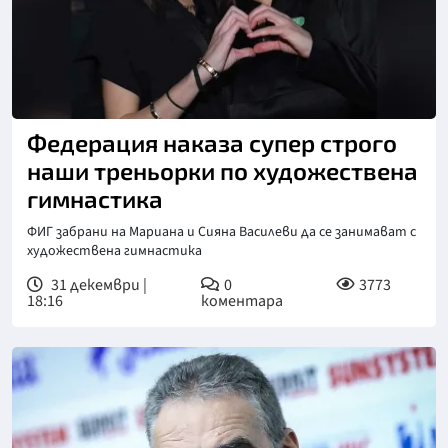
Снимка: БНР/личен архив
Федерация наказа супер строго
наши треньорки по художествена
гимнастика
ФИГ забрани на Мариана и Сияна Василеви да се занимават с
художествена гимнастика
31 декември |
0
3773
18:16
коментара