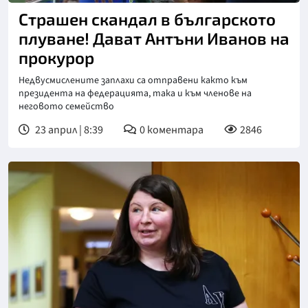
Страшен скандал в българското
плуване! Дават Антъни Иванов на
прокурор
Недвусмислените заплахи са отправени както към
президента на федерацията, така и към членове на
неговото семейство
23 април | 8:39
0
коментара
2846