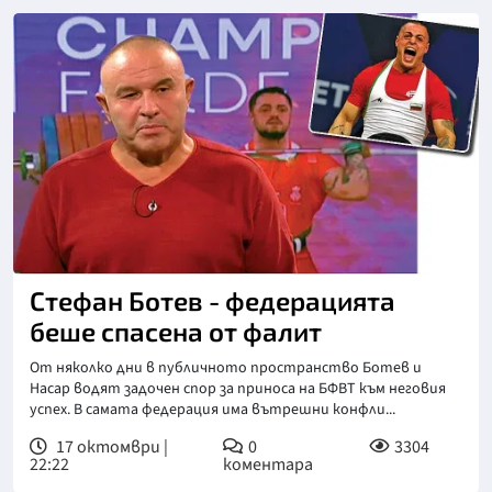
Стефан Ботев - федерацията
беше спасена от фалит
От няколко дни в публичното пространство Ботев и
Насар водят задочен спор за приноса на БФВТ към неговия
успех. В самата федерация има вътрешни конфли...
17 октомври |
0
3304
22:22
коментара