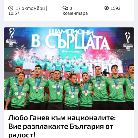
17 октомври |
0
1593
10:57
коментара
Снимка: БТА
Любо Ганев към националите:
Вие разплакахте България от
радост!