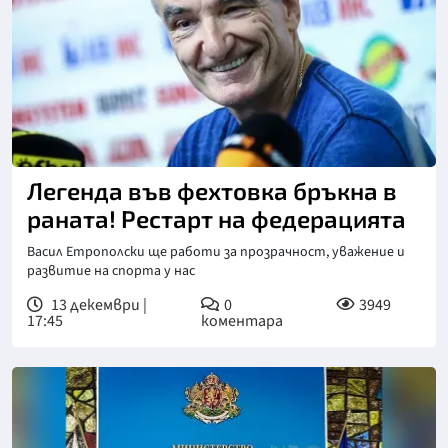
Снимка: БТА
Легенда във фехтовка бръкна в
раната! Рестарт на федерацията
Васил Етрополски ще работи за прозрачност, уважение и
развитие на спорта у нас
13 декември |
0
3949
17:45
коментара