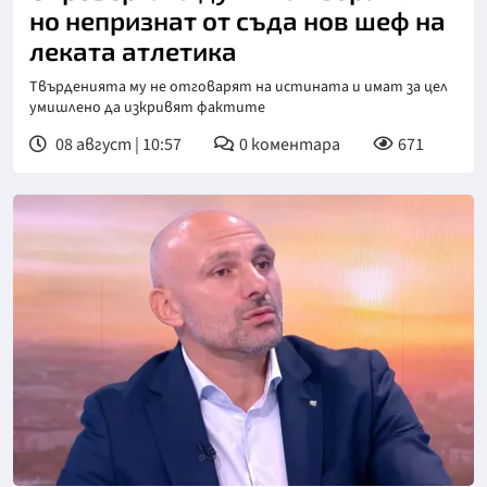
но непризнат от съда нов шеф на
леката атлетика
Твърденията му не отговарят на истината и имат за цел
умишлено да изкривят фактите
08 август | 10:57
0
коментара
671
Снимка: бТВ