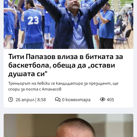
Снимка: БТА
Тити Папазов влиза в битката за
баскетбола, обеща да „остави
душата си“
Треньорът на Левски се кандидатира за президент, ще
спори за поста с Атанасов
26 април | 8:58
0
коментара
405