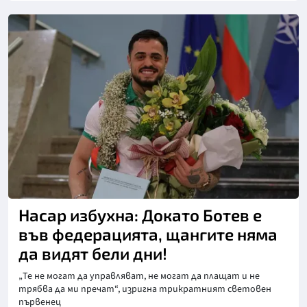
Снимка: БТА
Насар избухна: Докато Ботев е
във федерацията, щангите няма
да видят бели дни!
„Те не могат да управляват, не могат да плащат и не
трябва да ми пречат“, изригна трикратният световен
първенец