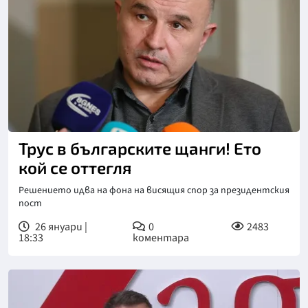
Снимка: БГНЕС
Трус в българските щанги! Ето
кой се оттегля
Решението идва на фона на висящия спор за президентския
пост
26 януари |
0
2483
18:33
коментара