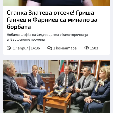
Станка Златева отсече! Гриша
Ганчев и Фарниев са минало за
борбата
Новата шефка на Федерацията е категорична за
извършените промени
17 април | 14:36
1
коментара
1503