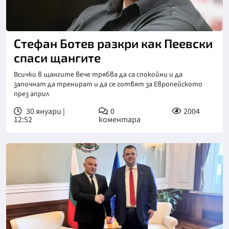
Снимка: БГНЕС
Стефан Ботев разкри как Пеевски
спаси щангите
Всички в щангите вече трябва да са спокойни и да
започнат да тренират и да се готвят за Европейското
през април
30 януари |
0
2004
12:52
коментара