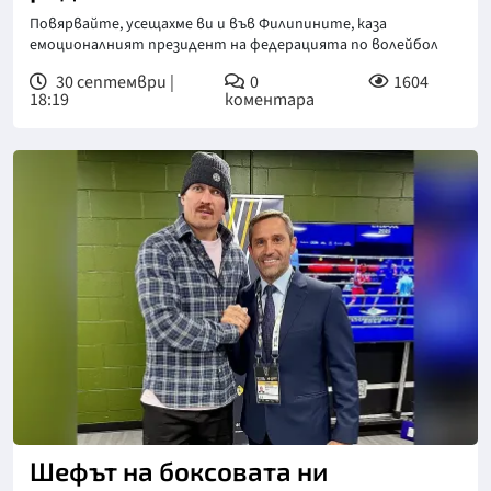
Повярвайте, усещахме ви и във Филипините, каза
емоционалният президент на федерацията по волейбол
30 септември |
0
1604
18:19
коментара
Снимка: БФ Бокс
Шефът на боксовата ни