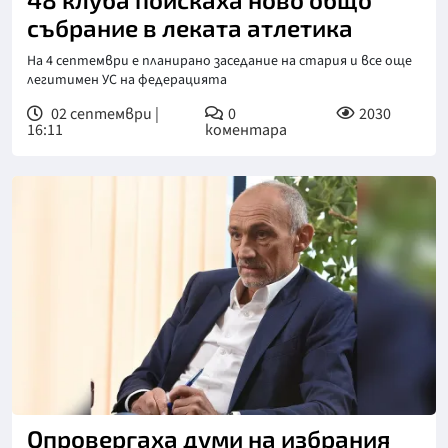
събрание в леката атлетика
На 4 септември е планирано заседание на стария и все още
легитимен УС на федерацията
02 септември |
0
2030
16:11
коментара
Опровергаха думи на избрания