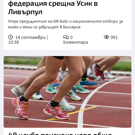
федерация срещна Усик в
Ливърпул
Утре президентът на БФ Бокс и националните отбори за
мъже и жени се завръщат в България
14 септември |
0
991
10:38
коментара
48 клуба поискаха ново общо