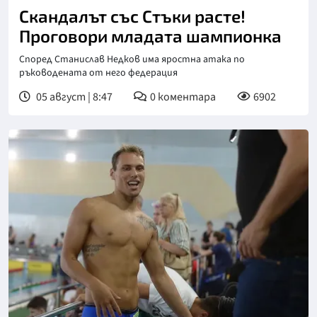
Скандалът със Стъки расте!
Проговори младата шампионка
Според Станислав Недков има яростна атака по
ръководената от него федерация
05 август | 8:47
0
коментара
6902
Снимка: БГНЕС, архив