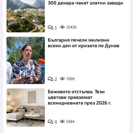
300 декара чакат златни заводи
1
10436
България печели милиони
всеки ден от кризата по Дунав
2
7099
Снимка: БТА
Бежовото отстъпва. Тези
цветове превземат
всекидневната през 2026 г.
0
5484