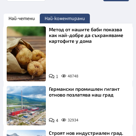
Най-четени
Най-коментирани
Метод от нашите баби показва
как най-добре да съхраняваме
картофите у дома
Снимка:
1
48748
Пиксабей
Германски промишлен гигант
отново позлатява наш град
4
32934
Строят нов индустриален град.