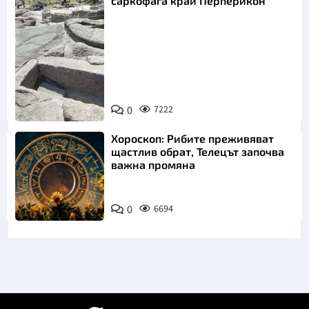
саркофага край Перперикон
Снимка:
Bulgaria ON
0
7222
AIR
Хороскоп: Рибите преживяват
щастлив обрат, Телецът започва
важна промяна
0
6694