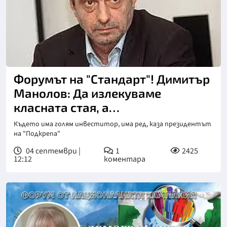
Форумът на "Стандарт"! Димитър
Манолов: Да излекуваме
класната стая, а
здравеопазването - да
Където има голям инвеститор, има ред, каза президентът
преосновем
на "Подкрепа"
04 септември |
1
2425
12:12
коментара