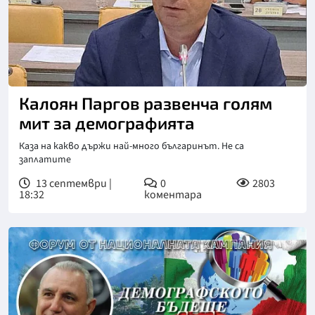
Калоян Паргов развенча голям
мит за демографията
Каза на какво държи най-много българинът. Не са
заплатите
13 септември |
0
2803
18:32
коментара