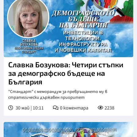
Славка Бозукова: Четири стъпки
за демографско бъдеще на
България
"Стандарт" с меморандум за превръщането му в
стратегически държавен приоритет
30 май | 10:11
0
коментара
2238