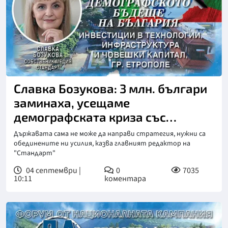
Славка Бозукова: 3 млн. българи
заминаха, усещаме
демографската криза със
сърцето си
Държавата сама не може да направи стратегия, нужни са
обединените ни усилия, казва главният редактор на
"Стандарт"
04 септември |
0
7035
10:11
коментара