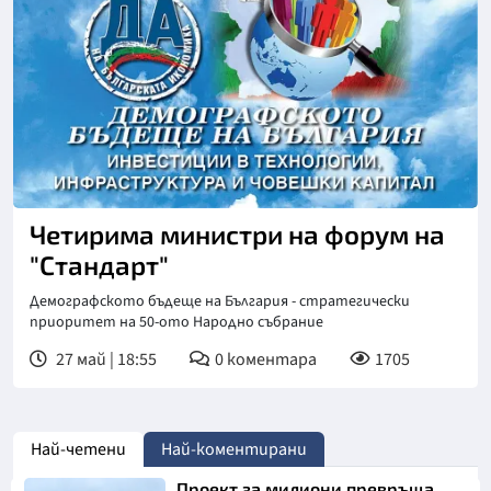
Четирима министри на форум на
"Стандарт"
Демографското бъдеще на България - стратегически
приоритет на 50-ото Народно събрание
27 май | 18:55
0
коментара
1705
Най-четени
Най-коментирани
Проект за милиони превръща