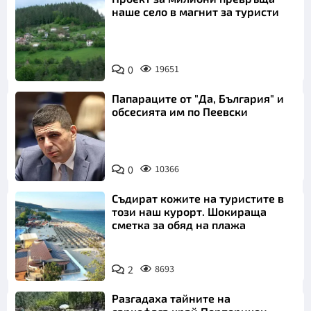
наше село в магнит за туристи
0
19651
Папараците от "Да, България" и
обсесията им по Пеевски
0
10366
Съдират кожите на туристите в
този наш курорт. Шокираща
сметка за обяд на плажа
2
8693
Разгадаха тайните на