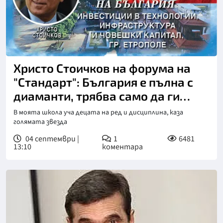
Христо Стоичков на форума на
"Стандарт": България е пълна с
диаманти, трябва само да ги
полираме
В моята школа уча децата на ред и дисциплина, каза
голямата звезда
04 септември |
1
6481
13:10
коментара