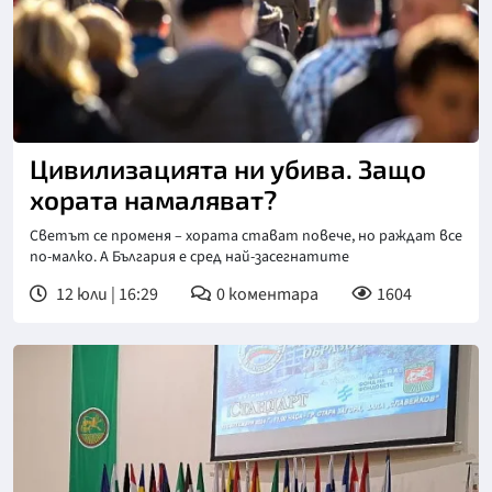
Цивилизацията ни убива. Защо
хората намаляват?
Светът се променя – хората стават повече, но раждат все
по-малко. А България е сред най-засегнатите
12 юли | 16:29
0
коментара
1604