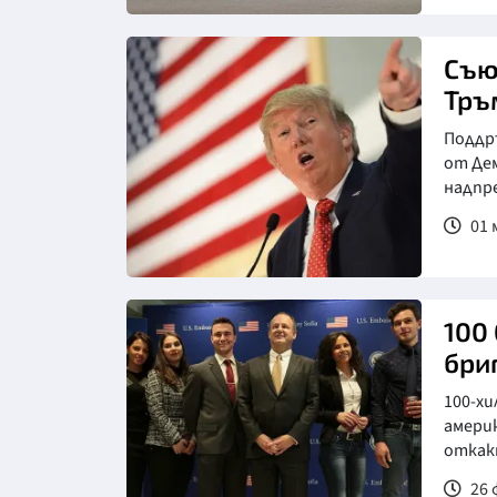
Съю
Тръ
Поддр
от Де
надпре
01 
100
бри
100-хи
амери
откакт
26 