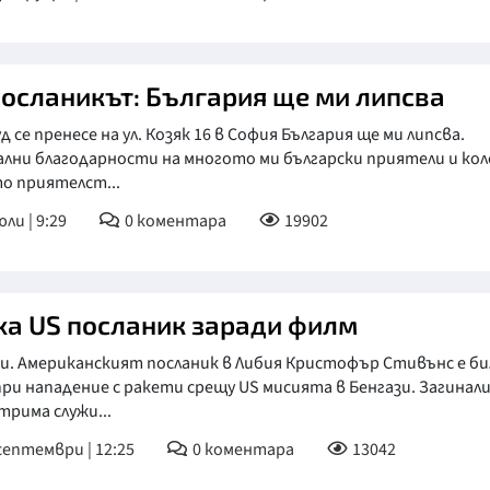
посланикът: България ще ми липсва
д се пренесе на ул. Козяк 16 в София България ще ми липсва.
лни благодарности на многото ми български приятели и кол
о приятелст...
ли | 9:29
0
коментара
19902
ха US посланик заради филм
и. Американският посланик в Либия Кристофър Стивънс е би
ри нападение с ракети срещу US мисията в Бенгази. Загинали
трима служи...
септември | 12:25
0
коментара
13042