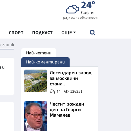
24°
София
разкъсана облачност
СПОРТ
ПОДКАСТ
ОЩЕ
сланик
Най-четени
НДАРТ
Най-коментирани
АДЕМИЯ "ЧУДЕСАТА НА БЪЛГАРИЯ"
и и
Легендарен завод
за москвичи
стана
Е
индустриално
11
126251
чудо. Позлатява
Северна България
Честит рожден
ден на Георги
Мамалев
СКАТА ХРАНА
Снимка:
АРСКАТА ИКОНОМИКА