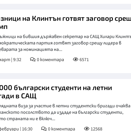
зници на Клинтън готвят заговор сре
мп
ъжници на бившия държавен секретар на САЩ Хилари Клинт
мократическата партия готвят заговор срещу лидера в
варата за номинацията на...
март | 9:32
0
коментара
6571
 000 български студенти на летни
гади в САЩ
лядната виза за участие в летни студентски бригади очаква
канското посолството да издаде на български студенти,
о страната ни е включ...
февруари | 16:30
0
коментара
12568