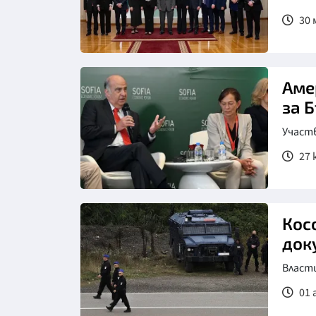
30 
Аме
за 
Участ
27 
Кос
док
Власти
01 