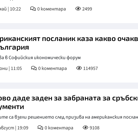
май | 10:22
0
коментара
2499
КУЛТУРА
ПРАВОСЪДИЕ
КРИМИ
риканският посланик каза какво очак
КИБЕРЗАЩИТ
България
ВЯРА
ва в Софийския икономически форум
ОБЯВИ
юни | 11:05
0
коментара
114957
ВОЙНАТА В У
ВРЕМЕТО
ово даде заден за забраната за сръбск
ументи
те са взели решението след призива на американския посла
август | 19:09
0
коментара
9108