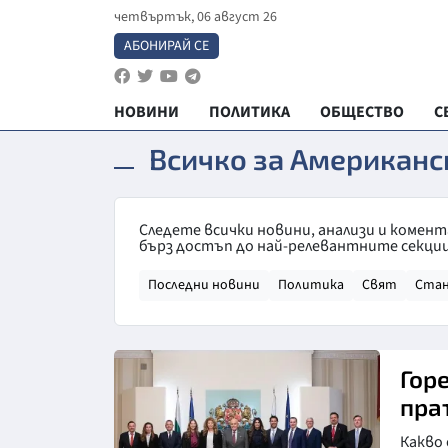
четвъртък, 06 август 26
АБОНИРАЙ СЕ
НОВИНИ
ПОЛИТИКА
ОБЩЕСТВО
С
Всичко за Американс
Следете всички новини, анализи и комен
бърз достъп до най-релевантните секции
Последни новини
Политика
Свят
Ста
Гор
пра
Какво