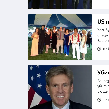
US 
Холиву
Специа
Вашет
02 ю
Уби
Бенгаз
убит п
и още 
12 