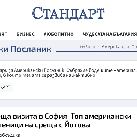
ВЯТ
БИЗНЕС
ЛЮБОПИТНО
ЧУДЕСАТА НА БЪЛГАРИЯ
РЕГИОНАЛНИ
ки Посланик
Американски По
Новини
ВЕСТНИК СТА
МЛАДЕЖКА АК
тари за Американски Посланик. Събрахме водещите материал
, в които темата се развива най-активно.
ЗДРАВЕ
ндАРТ
ОБРАЗОВАНИ
МОЯТ ГРАД
ТЕХНОЛОГИИ
еща визита в София! Топ американски
теници на среща с Йотова
ДА!НА БЪЛГАР
 обсъдиха
ДА! НА БЪЛГ