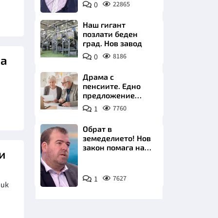
0
22865
БНТ
Наш гигант
позлати беден
град. Нов завод
0
8186
ва
НИЦИ
Драма с
пенсиите. Едно
предложение
удря над 800 000
1
7760
българи
КРАЙНА
Обрат в
земеделието! Нов
закон помага на
и
производителите
Снимка:
1
7627
бТВ
ник