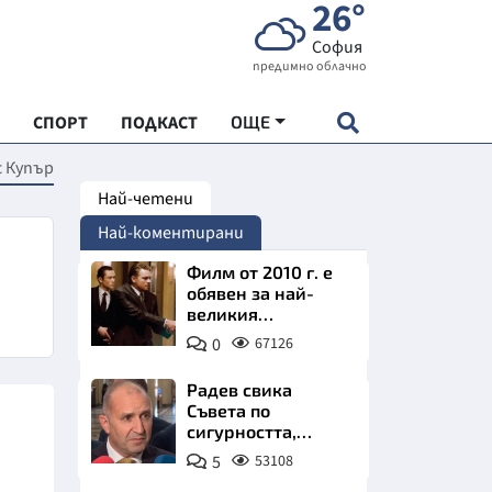
26°
София
предимно облачно
СПОРТ
ПОДКАСТ
ОЩЕ
с Купър
Най-четени
НДАРТ
Най-коментирани
АДЕМИЯ "ЧУДЕСАТА НА БЪЛГАРИЯ"
Филм от 2010 г. е
обявен за най-
великия
Е
психологически
0
67126
трилър в
историята
Радев свика
Съвета по
сигурността,
СКАТА ХРАНА
следва ключово
5
53108
изявление
АРСКАТА ИКОНОМИКА