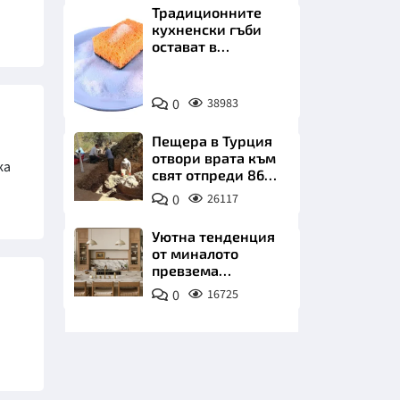
Традиционните
кухненски гъби
остават в
миналото. Какво
се използва сега?
Снимка:
0
38983
Пиксабей
НИЦИ
Пещера в Турция
отвори врата към
ка
свят отпреди 86
000 години
0
26117
КРАЙНА
Уютна тенденция
от миналото
превзема
модерните кухни
0
16725