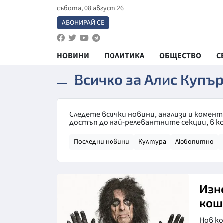
събота, 08 август 26
АБОНИРАЙ СЕ
НОВИНИ
ПОЛИТИКА
ОБЩЕСТВО
С
Всичко за Алис Купъ
Следете всички новини, анализи и комент
достъп до най-релевантните секции, в к
Последни новини
Култура
Любопитно
Изн
кош
Нов к