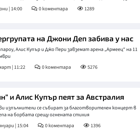
юни | 14:00
0
коментара
1289
ергрупата на Джони Деп забива у нас
пароу, Алис Купър и Джо Пери завземат арена „Армеец“ на 11
мври
март | 11:22
0
коментара
5276
ин“ и Алис Купър пеят за Австралия
ви изпълнители се събират за благотворителен концерт в
епа на борбата срещу огнената стихия
януари | 15:04
0
коментара
1396