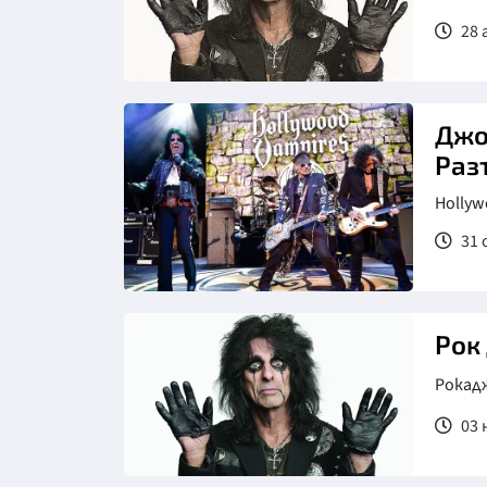
28 
Джо
Раз
Hollyw
31 
Рок
Рокадж
03 