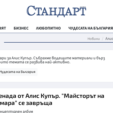
ВЯТ
БИЗНЕС
ЛЮБОПИТНО
ЧУДЕСАТА НА БЪЛГАРИЯ
РЕГИОНАЛНИ
р
Али
Новини
ВЕСТНИК СТА
МЛАДЕЖКА АК
ари за Алис Купър. Събрахме водещите материали и бърз
оито темата се развива най-активно.
ЗДРАВЕ
Чудесата на България
ОБРАЗОВАНИ
МОЯТ ГРАД
ТЕХНОЛОГИИ
енада от Алис Купър. "Майсторът на
мара" се завръща
ДА!НА БЪЛГАР
онцептуален албум
ДА! НА БЪЛГ