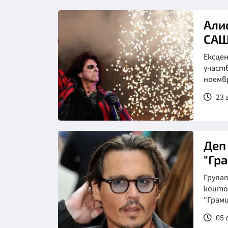
Али
СА
Ексцен
участв
ноемв
23 
Деп
"Гр
Групат
които
"Грами
05 