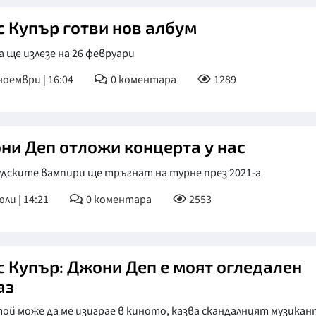
с Купър готви нов албум
 ще излезе на 26 февруари
ноември | 16:04
0
коментара
1289
ни Деп отложи концерта у нас
удските вампири ще тръгнат на турне през 2021-а
юли | 14:21
0
коментара
2553
с Купър: Джони Деп е моят огледален
аз
ой може да ме изиграе в киното, казва скандалният музикан