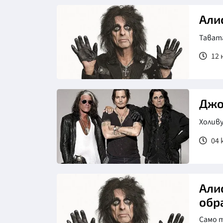
Али
Тавата
12 
Джо
Холив
04 
Али
обр
Само т