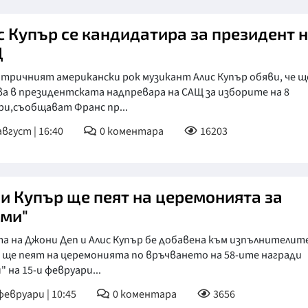
с Купър се кандидатира за президент 
Щ
тричният американски рок музикант Алис Купър обяви, че щ
а в президентската надпревара на САЩ за изборите на 8
ри,съобщават Франс пр...
август | 16:40
0
коментара
16203
 и Купър ще пеят на церемонията за
ами"
а на Джони Деп и Алис Купър бе добавена към изпълнителит
 ще пеят на церемонията по връчването на 58-ите награди
" на 15-и февруари...
февруари | 10:45
0
коментара
3656