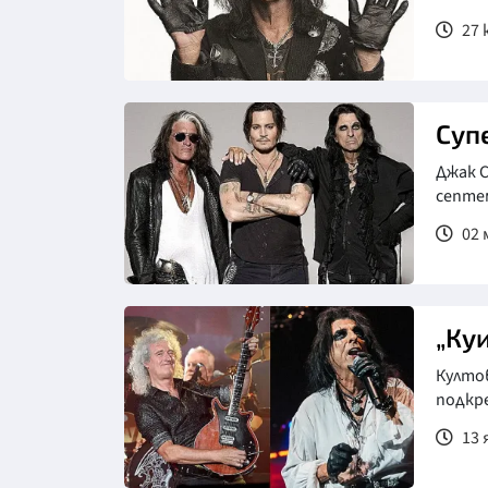
27 
Суп
Джак С
септе
02 
„Ку
Култо
подкр
13 