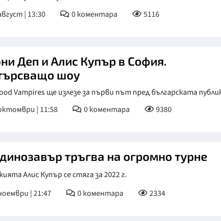
август | 13:30
0
коментара
5116
КУЛТУРА
ПРАВОСЪДИЕ
КРИМИ
ни Деп и Алис Купър в София.
КИБЕРЗАЩИТ
търсващо шоу
ВЯРА
ood Vampires ще излезе за първи път пред българската публи
ОБЯВИ
октомври | 11:58
0
коментара
9380
ВОЙНАТА В У
ВРЕМЕТО
 динозавър тръгва на огромно турне
ията Алис Купър се стяга за 2022 г.
ноември | 21:47
0
коментара
2334