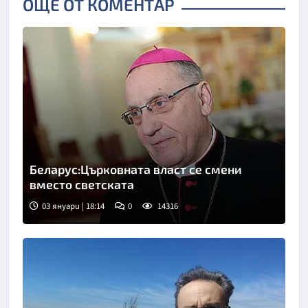
ОЩЕ ОТ КОМЕНТАР
Беларус:Църковната власт се смени
вместо светската
03 януари | 18:14
0
14316