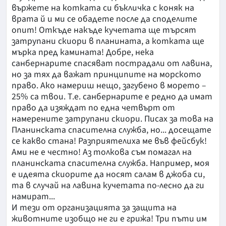
вържете на котката си бъкличка с коняк на
врата й и ми се обадете после да споделите
опит! Откъде накъде кучетата ще търсят
затрупани скиори в планината, а котката ще
мърка пред камината! Добре, нека
санбернарите спасяват пострадали от лавина,
но за тях да важат принципите на морското
право. Ако намериш нещо, загубено в морето –
25% са твои. Т.е. санбернарите е редно да имат
право да изяждат по една четвърт от
намерените затрупани скиори. Писах за това на
Планинската спасителна служба, но... досещате
се какво стана! Разприятелиха ме във фейсбук!
Ами не е честно! Аз толкова съм помагал на
планинската спасителна служба. Например, моя
е идеята скиорите да носят салам в джоба си,
та в случай на лавина кучетата по-лесно да ги
намират...
И тези от организацията за защита на
животните изобщо не ги е грижа! Три пъти им