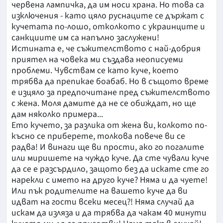
червена лампичка, да им носи храна. Но това са
изключения - като цяло руснаците се държат с
кучетата по-лошо, отколкото с украинците и
санкциите им са напълно заслужени!
Истината е, че съжителството с най-добрия
приятел на човека ми създава неописуеми
проблеми. Чувствам се като куче, което
трябва да препикае боабаб. Но в същото време
е изцяло за предпочитане пред съжителството
с жена. Моля дамите да не се обиждат, но ще
дам няколко примера...
Ето кучето, за разлика от жена ви, колкото по-
късно се приберете, толкова повече ви се
радва! И винаги ще ви прости, ако го погалите
или миришете на чуждо куче. Да сте чували куче
да се е разсърдило, защото без да искате сте го
нарекли с името на друго куче? Няма и да чуете!
Или пък родителите на вашето куче да ви
идват на гости всеки месец?! Няма случай да
искам да изляза и да трябва да чакам 40 минути