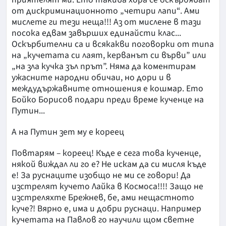
от дискриминационното „четири лапи“. Ами
мислете ги тези неща!!! Аз от мислене в тази
посока едвам завърших единайсти клас...
Оскърбителни са и всякакви поговорки от типа
на „кучетата си лаят, керванът си върви” или
„на зла кучка зъл прът”. Няма да коментирам
ужасните народни обичаи, но дори и в
междудържавните отношения е кошмар. Ето
Бойко Борисов подари преди време кученце на
Путин...
А на Путин зет му е кореец
Повтарям – кореец! Къде е сега това кученце,
някой виждал ли го е? Не искам да си мисля къде
е! За руснаците изобщо не ми се говори! Да
изстрелят кучето Лайка в Космоса!!!! Защо не
изстреляхте Брежнев, бе, ами нещастното
куче?! Вярно е, има и добри руснаци. Например
кучетата на Павлов го научили щом светне