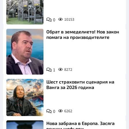
0
10153
Обрат в земеделието! Нов закон
помага на производителите
1
8272
Снимка: бТВ
Шест страховити сценария на
Ванга за 2026 година
0
6262
Нова забрана в Европа. Засяга
всички шофьори