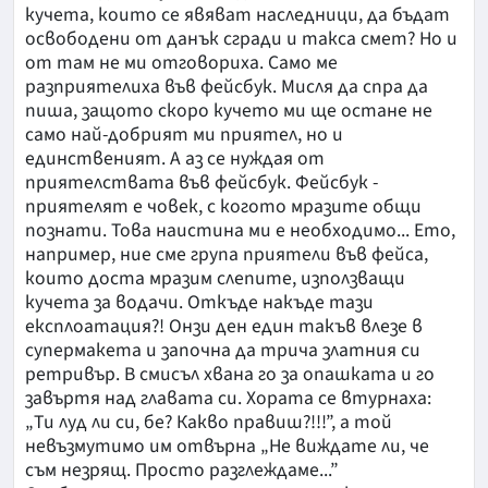
кучета, които се явяват наследници, да бъдат
освободени от данък сгради и такса смет? Но и
от там не ми отговориха. Само ме
разприятелиха във фейсбук. Мисля да спра да
пиша, защото скоро кучето ми ще остане не
само най-добрият ми приятел, но и
единственият. А аз се нуждая от
приятелствата във фейсбук. Фейсбук -
приятелят е човек, с когото мразите общи
познати. Това наистина ми е необходимо... Ето,
например, ние сме група приятели във фейса,
които доста мразим слепите, използващи
кучета за водачи. Откъде накъде тази
експлоатация?! Онзи ден един такъв влезе в
супермакета и започна да трича златния си
ретривър. В смисъл хвана го за опашката и го
завъртя над главата си. Хората се втурнаха:
„Ти луд ли си, бе? Какво правиш?!!!”, а той
невъзмутимо им отвърна „Не виждате ли, че
съм незрящ. Просто разглеждаме...”