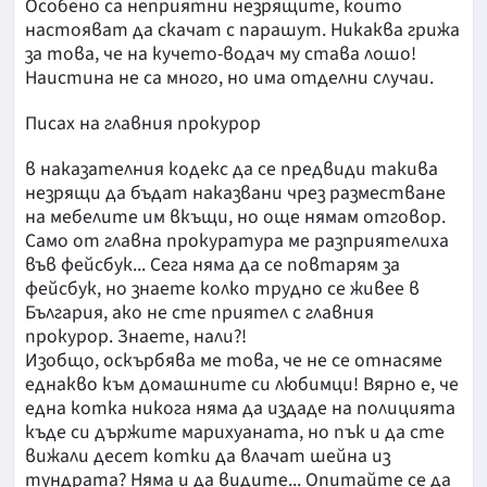
Особено са неприятни незрящите, които
настояват да скачат с парашут. Никаква грижа
за това, че на кучето-водач му става лошо!
Наистина не са много, но има отделни случаи.
Писах на главния прокурор
в наказателния кодекс да се предвиди такива
незрящи да бъдат наказвани чрез разместване
на мебелите им вкъщи, но още нямам отговор.
Само от главна прокуратура ме разприятелиха
във фейсбук... Сега няма да се повтарям за
фейсбук, но знаете колко трудно се живее в
България, ако не сте приятел с главния
прокурор. Знаете, нали?!
Изобщо, оскърбява ме това, че не се отнасяме
еднакво към домашните си любимци! Вярно е, че
една котка никога няма да издаде на полицията
къде си държите марихуаната, но пък и да сте
вижали десет котки да влачат шейна из
тундрата? Няма и да видите... Опитайте се да