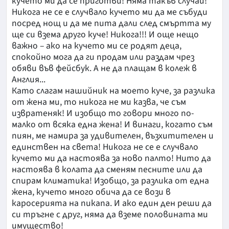
кучето ми да се приготви! Няма такъв случай!
Никога не се е случвало кучето ми да ме събуди
посред нощ и да ме пита дали след смъртта му
ще си взема друго куче! Никога!!! И още нещо
важно – ако на кучето ми се родят деца,
спокойно мога да ги продам или раздам чрез
обяви във фейсбук. А не да плащам в колеж в
Англия...
Като слагам нашийник на моето куче, за разлика
от жена ми, то никога не ми казва, че съм
извратеняк! И изобщо то говори много по-
малко от всяка една жена! И винаги, когато съм
пиян, ме намира за удивителен, възхитителен и
единствен на света! Никога не се е случвало
кучето ми да настоява за ново палто! Нито да
настоява в колата да сменям песните или да
спирам климатика! Изобщо, за разлика от една
жена, кучето много обича да се вози в
каросерията на пикапа. И ако един ден реши да
си тръгне с друг, няма да вземе половината ми
имущество!