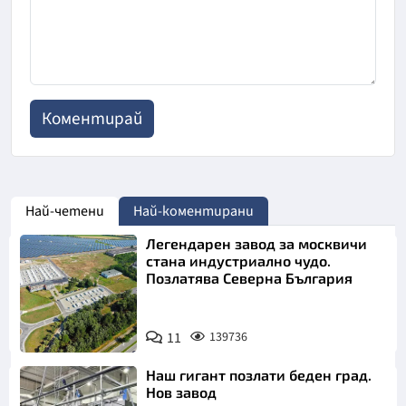
Най-четени
Най-коментирани
Легендарен завод за москвичи
стана индустриално чудо.
Позлатява Северна България
11
139736
Наш гигант позлати беден град.
Нов завод