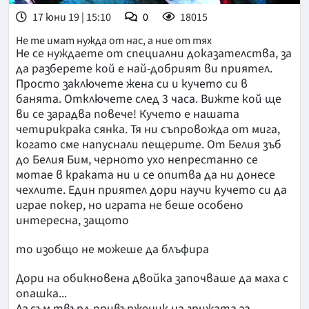
17 юни 19 | 15:10
0
18015
Не те имат нужда от нас, а ние от тях
Не се нуждаете от специални доказателства, за
да разберете кой е най-добрият ви приятел.
Просто заключете жена си и кучето си в
банята. Отключете след 3 часа. Вижте кой ще
ви се зарадва повече! Кучето е нашата
четирикрака сянка. Тя ни съпровожда от мига,
когато сме напуснали пещерите. От Белия зъб
до Белия Бим, черното ухо непрестанно се
мотае в краката ни и се опитва да ни донесе
чехлите. Един приятел дори научи кучето си да
играе покер, но играта не беше особено
интересна, защото
то изобщо не можеше да блъфира
Дори на обикновена двойка започваше да маха с
опашка...
Аз съм твърд привърженик на грижата за