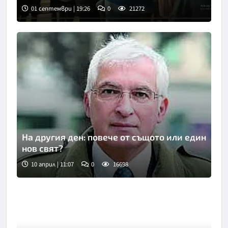
01 септември | 19:26
0
21272
На другия ден: повече от същото или един
нов свят?
10 април | 11:07
0
16698