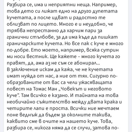
Разбира се, има и неприятни неща. Например,
това дето си лижат едно на друго дупетата
кучетата, а после идват и радостно те
облизват по лицето. Много е и неудобно, че
трябва непрестанно да харчим пари за
гранични стълбове, за да има къде да пишкат
граничарските кучета. Но все пак с куче е много
по-добре. Ето моето, например, всяка сутрин
ми носи вестник. Ще кажете – много кучета го
правят, да, ама аз не съм се абонирал...
В заключение искам да кажа, че не кучетата
имат нужда от нас, а ние от тях. Сигурно по-
образованите от вас са чели ужасяващата
повест на Томас Ман „Човекът и неговото
куче”. Там всичко е казано. И тайната на това
необичайно съжителство между двата крака и
четирите лапи е проста. Всички ние мечтаем
поне веднъж да бъдем за околните такива,
каквито сме в очите на нашето куче. Това,
разбира се, никога няма да се случи, затова по-