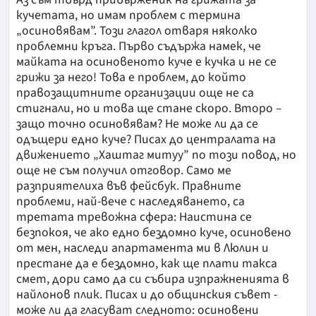
кучетата, но имам проблем с термина
„осиновявам”. Този глагол отваря няколко
проблемни кръга. Първо съдържа намек, че
майката на осиновеното куче е кучка и не се
грижи за него! Това е проблем, до който
правозащитните организации още не са
стигнали, но и това ще стане скоро. Второ –
защо точно осиновявам? Не може ли да се
одъщери едно куче? Писах до централата на
движението „Хаштаг митуу” по този повод, но
още не съм получил отговор. Само ме
разприятелиха във фейсбук. Правните
проблеми, най-вече с наследяването, са
третата тревожна сфера: Наистина се
безпокоя, че ако едно бездомно куче, осиновено
от мен, наследи апартамента ми в Люлин и
престане да е бездомно, как ще плати такса
смет, дори само да си събира изпражненията в
найлонов плик. Писах и до общинския съвет -
може ли да гласуват следното: осиновени