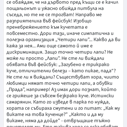
се обаждам, че на дървото пред къщи се е качил
пощальонът и ужасно обижда питбула на
съседа, но те не се трогват! Направо ме
разприятелиха във фейсбук! Изобщо
пренебрежението към кучетата е
повсеместно. Дори тази, иначе симпатична и
полезна организация „Четири лапи”... Какво да ви
кажа за нея... Ами още самото й име е
дискриминация. Защо точно четири лапи? Не
може ли просто „Лапи”. Не сте ли виждали
обявата във фейсбук: „Загубено е трикрако
куче, отличителни белези – като пикае, пада“?
Не сте ли я виждали? Съществуват хора, чиито
любимци нямат точно четири лапи, а обувки
„Прада”, например! Аз имах дори познат, който
се грижеше за съвсем безкрако куче. Истински
самарянин. Като го изведе в парка по нужда,
хората се събираха смутени и го питат: „Как му
викате на това кученце?” „Както и да му
викаме, няма да дойде” - отвръщаше тъжно
приятелят ми. Ето такива хора се оскърбяват