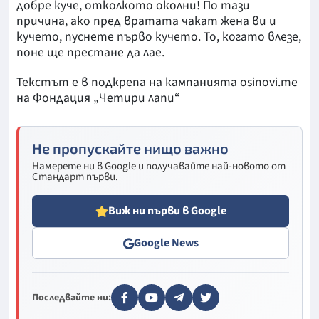
добре куче, отколкото околни! По тази
причина, ако пред вратата чакат жена ви и
кучето, пуснете първо кучето. То, когато влезе,
поне ще престане да лае.
Текстът е в подкрепа на кампанията osinovi.me
на Фондация „Четири лапи“
Не пропускайте нищо важно
Намерете ни в Google и получавайте най-новото от
Стандарт първи.
Виж ни първи в Google
Google News
Последвайте ни: