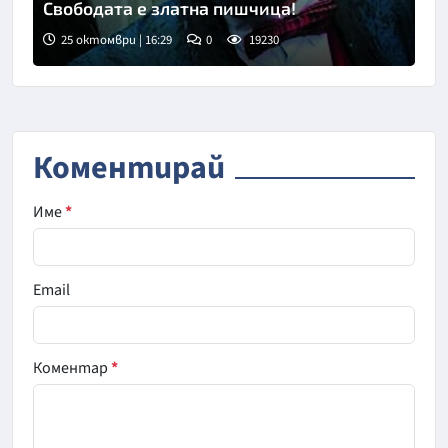
Свободата е златна пишчица!
25 октомври | 16:29
0
19230
Коментирай
Име
*
Email
Коментар
*