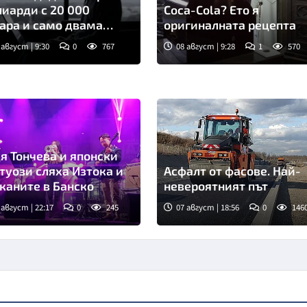
иарди с 20 000
Coca-Cola? Ето я
ара и само двама
оригиналната рецепта
ши
 август | 9:30
0
767
08 август | 9:28
1
570
я Тончева и японски
туози сляха Изтока и
Асфалт от фасове. Най-
каните в Банско
невероятният път
 август | 22:17
0
245
07 август | 18:56
0
146