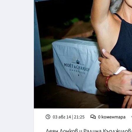
03 авг 14 | 21:25
0
коментара
Деян Донков и Радина Кърджилова