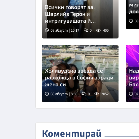
мил
Всички говорят за:
дол
Шарлийз Терон и
ду
интригуващата й
08
прозрачна пола
08 август | 10:17
0
405
Снимка: Инстаграм
Холивудска звезда се
Над
разхожда в София заради
вир
жена си
Бал
08 август | 8:50
0
2052
07
Коментирай