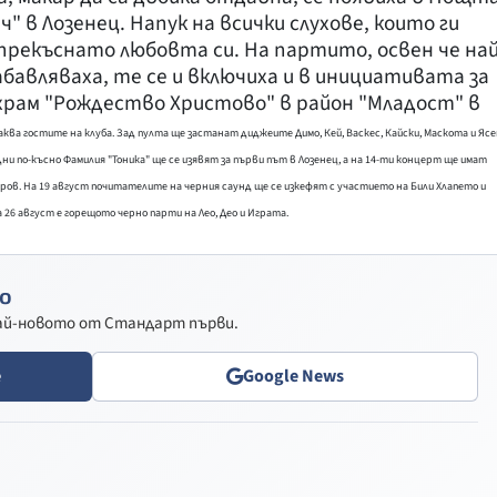
ч" в Лозенец. Напук на всички слухове, които ги
рекъснато любовта си. На партито, освен че най
абавляваха, те се и включиха и в инициативата за
 храм "Рождество Христово" в район "Младост" в
ва гостите на клуба. Зад пулта ще застанат диджеите Димо, Кей, Васкес, Кайски, Маскота и Яс
ни по-късно Фамилия "Тоника" ще се изявят за първи път в Лозенец, а на 14-ти концерт ще имат
ров. На 19 август почитателите на черния саунд ще се изкефят с участието на Били Хлапето и
а 26 август е горещото черно парти на Лео, Део и Играта.
о
най-новото от Стандарт първи.
e
Google News