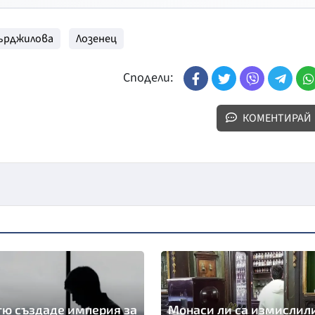
ърджилова
Лозенец
Сподели:
КОМЕНТИРАЙ
ю създаде империя за
Монаси ли са измислил