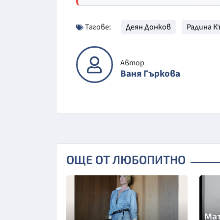
Тагове:
Деян Донков
Радина К
Автор
Ваня Гъркова
ОЩЕ ОТ ЛЮБОПИТНО
Мат