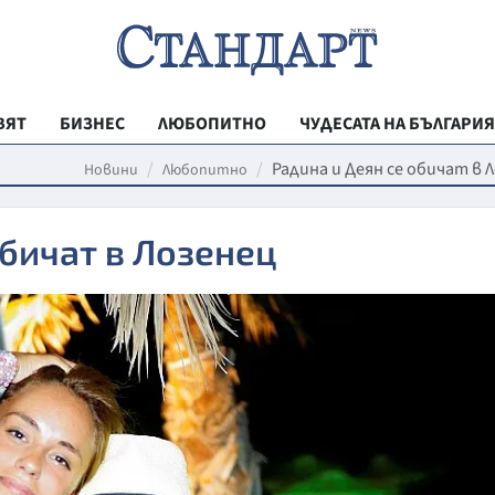
ВЯТ
БИЗНЕС
ЛЮБОПИТНО
ЧУДЕСАТА НА БЪЛГАРИЯ
РЕГИОНАЛНИ
Радина и Деян се обичат в 
Новини
Любопитно
ВЕСТНИК СТА
обичат в Лозенец
МЛАДЕЖКА АК
ЗДРАВЕ
ОБРАЗОВАНИ
МОЯТ ГРАД
ТЕХНОЛОГИИ
ДА!НА БЪЛГАР
ДА! НА БЪЛГ