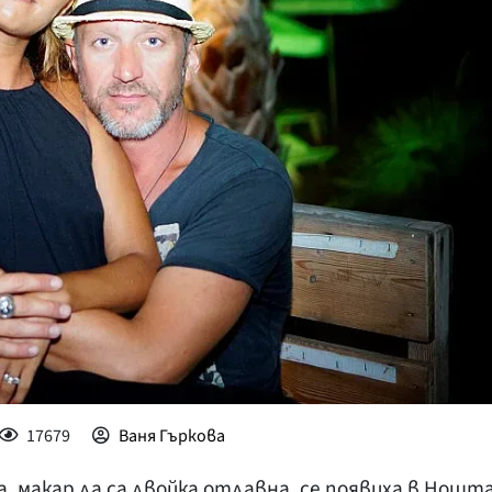
КУЛТУРА
ПРАВОСЪДИЕ
КРИМИ
КИБЕРЗАЩИТ
ВЯРА
ОБЯВИ
ВОЙНАТА В У
ВРЕМЕТО
17679
Ваня Гъркова
, макар да са двойка отдавна, се появиха в Нощт