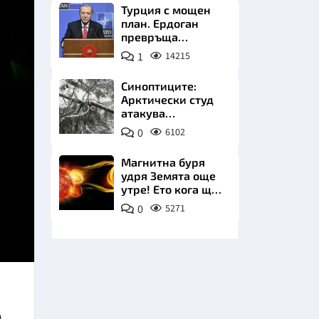
Турция с мощен
план. Ердоган
превръща
Джейхан в
1
14215
петролно чудо
Синоптиците:
Арктически студ
НИЦИ
атакува
Балканите.
0
6102
Фалшивата зима
идва със сняг у
Магнитна буря
нас
удря Земята още
КРАЙНА
утре! Ето кога ще
е най-силна
0
5271
а