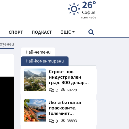
26°
София
ясно небе
СПОРТ
ПОДКАСТ
ОЩЕ
Лозенец
Най-четени
НДАРТ
Най-коментирани
АДЕМИЯ "ЧУДЕСАТА НА БЪЛГАРИЯ"
Строят нов
индустриален
град. 300 декара
Е
чакат златни
2
60229
заводи
Люта битка за
прасковите.
Големият
СКАТА ХРАНА
победител е
0
38893
Турция
АРСКАТА ИКОНОМИКА