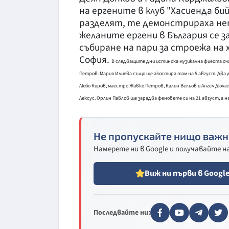
на ергените в клуб "Хасиенда бий
разделят, те демонстрираха неп
желаните ергени в България се з
събиране на пари за строежа на
София.
В следващите дни истинска музикална фиеста очак
Петров. Мария Илиева също ще акостира там на 5 август. Два д
Любо Киров, маестро Живко Петров, Калин Вельов и Ангел Дюлге
Лексус. Орлин Павлов ще зарадва феновете си на 21 август, а н
Не пропускайте нищо важн
Намерете ни в Google и получавайте 
Виж ни първи в Googl
Последвайте ни: