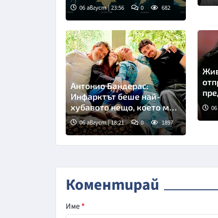
06 август | 23:56
0
682
Снимка: Freepik
Жив
отп
Антонио Бандерас:
пре
Инфарктът беше най-
хубавото нещо, което ми
06
се случи
06 август | 18:21
0
1897
Снимка: Инстаграм
Коментирай
Име
*