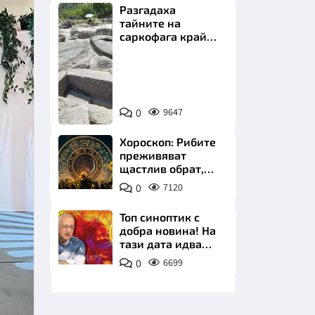
Разгадаха
тайните на
саркофага край
Перперикон
Снимка:
Bulgaria
НИЦИ
ON
0
9647
AIR
Хороскоп: Рибите
преживяват
щастлив обрат,
КРАЙНА
Телецът започва
0
7120
важна промяна
Топ синоптик с
добра новина! На
тази дата идва
захлаждането
0
6699