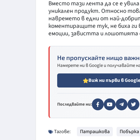
Вместо тази лента да се е увила
уникален продукт. Относно това
навремето в едни от най-добри
коментиращите тук, не биха ги 
емоции, завистта и лошотията 
Не пропускайте нищо важн
Намерете ни в Google и получавайте 
Виж ни първи в Googl
Последвайте ни:
Тагове:
Патрашкова
Побърка