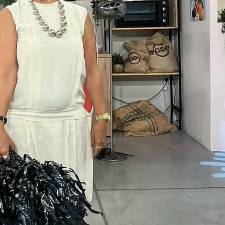
КУЛТУРА
ПРАВОСЪДИЕ
КРИМИ
КИБЕРЗАЩИТ
ВЯРА
ОБЯВИ
ВОЙНАТА В У
ВРЕМЕТО