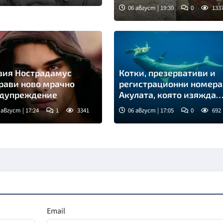
06 август | 19:30
0
133
Снимка: Fox news
ия Нострадамус
Котки, презервативи и
рави ново мрачно
регистрационни номера
дупреждение
Акулата, която изяжда
почти всичко
 август | 17:24
1
3341
06 август | 17:05
0
692
Email