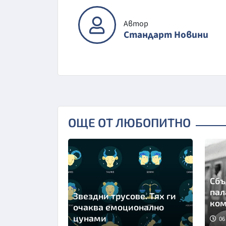
Автор
Стандарт Новини
ОЩЕ ОТ ЛЮБОПИТНО
Сбъ
пал
Звездни трусове. Тях ги
ком
очаква емоционално
цунами
06