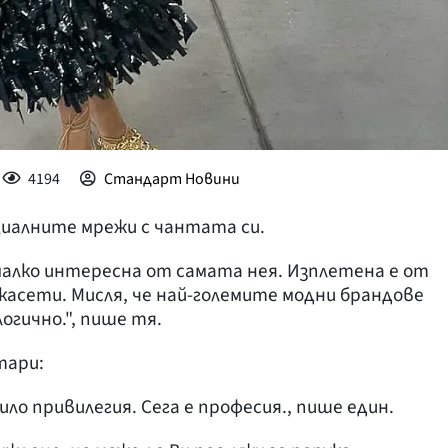
4194
Стандарт Новини
иалните мрежи с чантата си.
-малко интересна от самата нея. Изплетена е от
касети. Мисля, че най-големите модни брандове
огично.", пише тя.
тари:
ило привилегия. Сега е професия., пише един.