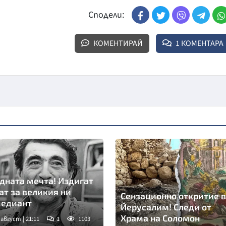
Сподели:
КОМЕНТИРАЙ
1 КОМЕНТАРА
дната мечта! Издигат
ат за великия ни
Сензационно откритие в
едиант
Йерусалим! Следи от
Храма на Соломон
 август | 21:11
1
1103