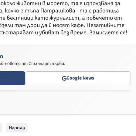
 около животни в морето, тя е използвана за
, колко е тъпа Патрашкова - та е работила
те вестници като журналист, а повечето от
взели там дори да й носят кафе. Негативните
състаряват и убиват без време. Замислете се!
о
най-новото от Стандарт първи.
e
Google News
Народа