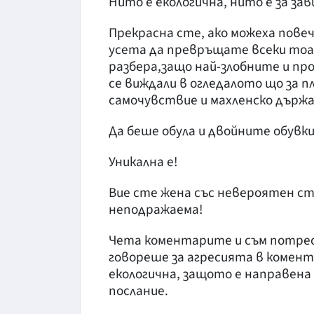
Нито е екологична, нито е за зав
Прекрасна сте, ако можеха повеч
усета да превръщате всеки тоал
разбера,защо най-злобните и пр
се виждали в огледалото що за п
самочувствие и махленско държа
Да беше обула и двойните обувки(
Уникална е!
Вие сте жена със невероятен ст
неподражаема!
Чета коментарите и съм потрес
говореше за агресията в комент
екологична, защото е направена 
послание.