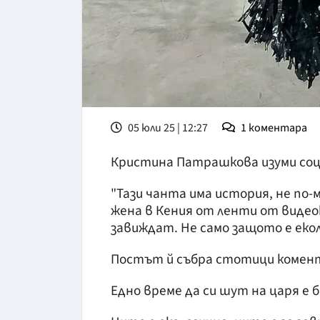
05 юли 25 | 12:27
1
коментара
Кристина Патрашкова изуми соц
"Тази чанта има история, не по
жена в Кения от ленти от видео
завиждат. Не само защото е екол
Постът й събра стотици комен
Едно време да си шут на царя е б