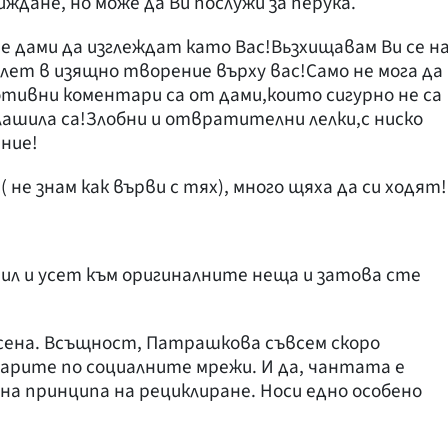
иждане, но може да Ви послужи за перука.
е дами да изглеждат като Вас!Вьзхищавам Ви се н
ет в изящно творение върху вас!Само не мога да
отивни коментари са от дами,които сигурно не са
лашила са!Злобни и отвратителни лелки,с ниско
ние!
 не знам как върви с тях), много щяха да си ходят!
ил и усет към оригиналните неща и затова сте
ена. Всъщност, Патрашкова съвсем скоро
арите по социалните мрежи. И да, чантата е
на принципа на рециклиране. Носи едно особено