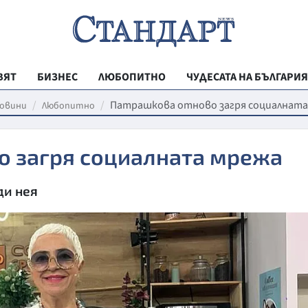
ВЯТ
БИЗНЕС
ЛЮБОПИТНО
ЧУДЕСАТА НА БЪЛГАРИЯ
РЕГИОНАЛНИ
Патрашкова отново загря социалната
овини
Любопитно
ВЕСТНИК СТА
о загря социалната мрежа
МЛАДЕЖКА АК
ЗДРАВЕ
ди нея
ОБРАЗОВАНИ
МОЯТ ГРАД
ТЕХНОЛОГИИ
ДА!НА БЪЛГАР
ДА! НА БЪЛГ