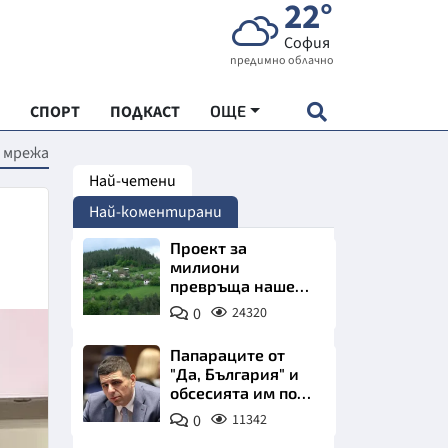
22°
София
предимно облачно
СПОРТ
ПОДКАСТ
ОЩЕ
 мрежа
Най-четени
НДАРТ
Най-коментирани
АДЕМИЯ "ЧУДЕСАТА НА БЪЛГАРИЯ"
Проект за
милиони
превръща наше
Е
село в магнит за
0
24320
туристи
Папараците от
"Да, България" и
обсесията им по
СКАТА ХРАНА
Пеевски
0
11342
АРСКАТА ИКОНОМИКА