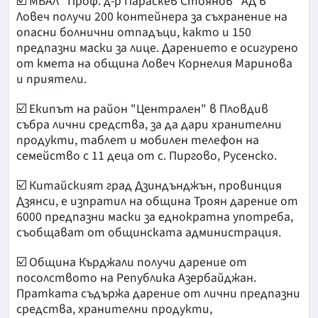
☑️ МБАЛ "Проф. д-р Параскев Стоянов" АД в
Ловеч получи 200 контейнера за съхранение на
опасни болнични отпадъци, както и 150
предпазни маски за лице. Дарението е осигурено
от кмета на община Ловеч Корнелия Маринова
и приятели.
☑️ Eкипът на район "Централен" в Пловдив
събра лични средства, за да дари хранителни
продукти, таблет и мобилен телефон на
семейство с 11 деца от с. Пиргово, Русенско.
☑️ Китайският град Дзиндънджън, провинция
Дзянси, е изпратил на община Троян дарение от
6000 предпазни маски за еднократна употреба,
съобщават от общинската администрация.
☑️ Община Кърджали получи дарение от
посолството на Република Азербайджан.
Пратката съдържа дарение от лични предпазни
средства, хранителни продукти,