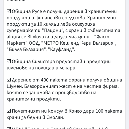
☑️ Община Русе е получи дарения в хранителни
продукти и финансови средства. Хранителни
продукти за 10 хиляди лева осигуриха
супермаркети "Пацони", с храни в съвместната
акция се включиха и други магазини – "Фаст
Маркет" ООД, "МЕТРО Кеш енд Кери България",
"Билла България", "Кауфланд".
☑️ Община Силистра предостави предпазни
шлемове на полицаи и лекари.
☑️ Дарение от 400 пакета с храни получи община
Шумен. Благородният жест е на местна фирма,
която се занимава с производство на
хранителни продукти.
☑️ Почетният ни консул в Конго дари 100 пакета
храни за бедни в Смолян.