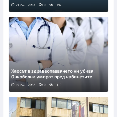
21 юли | 20:13
0
1497
Хаосът в здравеопазването ни убива.
Онкоболни умират пред кабинетите
19 юли | 20:52
0
1119