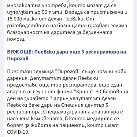
многократна употреба, които могат да се
използват до 50 пъти. В града са пристигнали и
15 000 маски от Делян Пеевски. От
ръководството на болницата изказват голяма
благодарност на дарителя за безценната
помощ.
ВИЖ ОЩЕ: Пеевски дари още 3 респиратора на
Пирогов
През тази седмица "Пирогов" също получи нови
дарения. Депутатът Делян Пеевски
предостави още три респиратора, още един
апарат осигури от фирма "Крина". В Световния
ден на здравето 7 април депутатът Делян
Пеевски вече дари на Спешния център 5
респиратора. Специализираната апаратура е
насочена към звената, в които медиците се
борят за живота на пациенти, които имат
COVID-19.