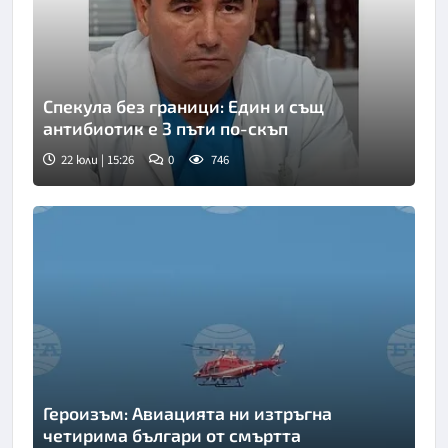
Спекула без граници: Един и същ
антибиотик е 3 пъти по-скъп
22 юли | 15:26
0
746
Героизъм: Авиацията ни изтръгна
четирима българи от смъртта