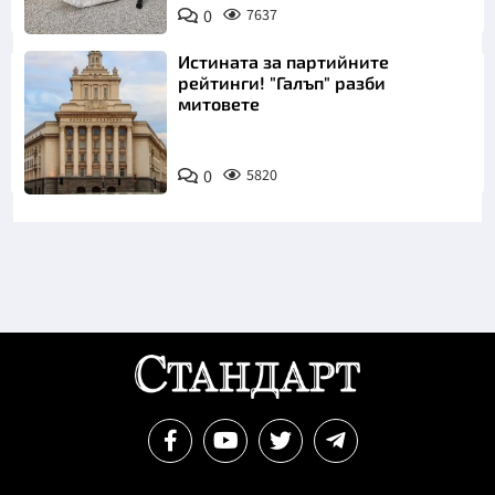
0
7637
Инстаграм
Истината за партийните
рейтинги! "Галъп" разби
митовете
0
5820