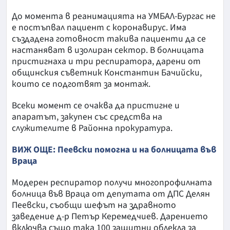
До момента в реанимацията на УМБАЛ-Бургас не
е постъпвал пациент с коронавирус. Има
създадена готовност такива пациенти да се
настаняват в изолиран сектор. В болницата
пристигнаха и три респиратора, дарени от
общинския съветник Константин Бачийски,
които се подготвят за монтаж.
Всеки момент се очаква да пристигне и
апаратът, закупен със средства на
служителите в Районна прокуратура.
ВИЖ ОЩЕ: Пеевски помогна и на болницата във
Враца
Модерен респиратор получи многопрофилната
болница във Враца от депутата от ДПС Делян
Пеевски, съобщи шефът на здравното
заведение д-р Петър Керемедчиев. Дарението
включва също така 100 защитни облекла за