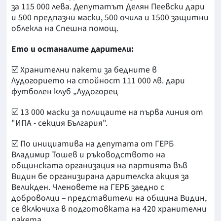
за 115 000 лева. Депутатът Делян Пеевски дари
и 500 предпазни маски, 500 очила и 1500 защитни
облекла на Спешна помощ.
Ето и останалите дарители:
☑️ Хранителни пакети за бедните в
Лудогорието на стойност 111 000 лв. дари
футболен клуб „Лудогорец
☑️ 13 000 маски за полицаите на първа линия от
"ИПА - секция България".
☑️ По инициатива на депутата от ГЕРБ
Владимир Тошев и ръководството на
общинската организация на партията във
Видин бе организирана дарителска акция за
Великден. Членовете на ГЕРБ заедно с
доброволци – представители на община Видин,
се включиха в подготовката на 420 хранителни
пакета.