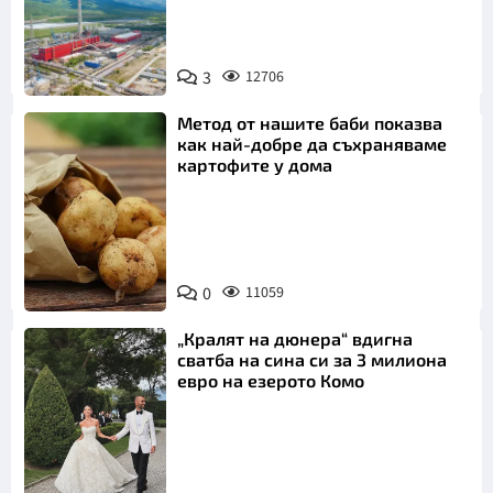
3
12706
Метод от нашите баби показва
как най-добре да съхраняваме
картофите у дома
Снимка:
0
11059
Пиксабей
„Кралят на дюнера“ вдигна
сватба на сина си за 3 милиона
евро на езерото Комо
Снимка: