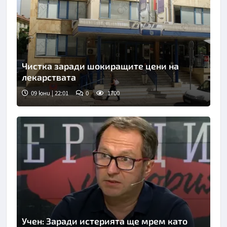
Чистка заради шокиращите цени на
лекарствата
09 юни | 22:01
0
1700
Учен: Заради истерията ще мрем като