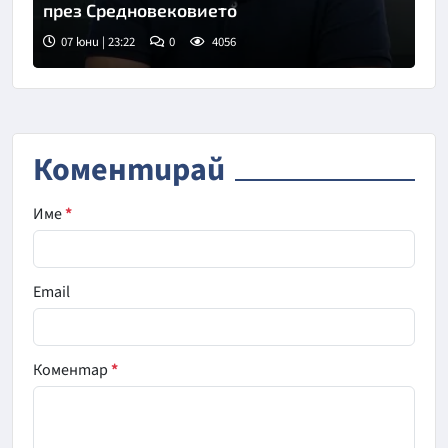
през Средновековието
07 юни | 23:22
0
4056
Коментирай
Име
*
Email
Коментар
*