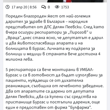
17 апр 20 | 8:56
0
1753
Пореден благороден жест от най-големия
дарител за здраве в България – народния
представител от ДПС Делян Пеевски. След като
вчера осигури респиратори за „Пирогов” и
„Враца”, днес стана ясно, че депутатът е дарил
и два животоспасяващи апарата и на
болницата в Бургас. Личната му подкрепа за
болници и медици в страната вече достигна 4
милиона лева.
5 респиратора са вече монтирани в УМБАЛ-
Бургас и са в готовност да бъдат използвани за
пациенти, нуждаещи се от дихателна
реанимация, съобщиха от лечебното заведение.
Два от апаратите са дарени от депутата
Делян Пеевски, два са купени със средства на
пристанище Бургас и постъпили дарения, още
един е предоставен от фирма "Булфарма".