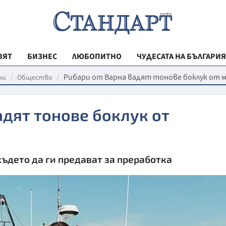
ВЯТ
БИЗНЕС
ЛЮБОПИТНО
ЧУДЕСАТА НА БЪЛГАРИЯ
РЕГИОНАЛНИ
Рибари от Варна вадят тонове боклук от 
ни
Общество
ВЕСТНИК СТА
адят тонове боклук от
МЛАДЕЖКА АК
ЗДРАВЕ
ОБРАЗОВАНИ
където да ги предават за преработка
МОЯТ ГРАД
ТЕХНОЛОГИИ
ДА!НА БЪЛГАР
ДА! НА БЪЛГ