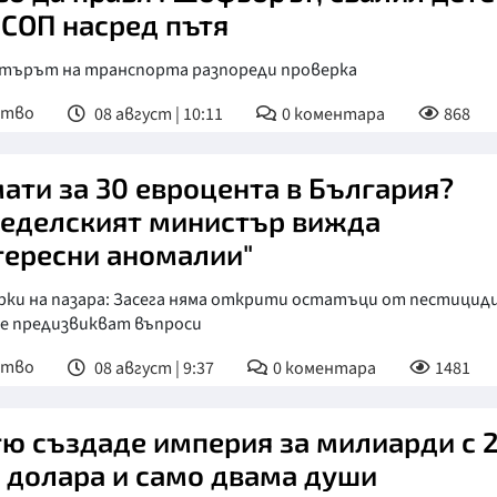
 СОП насред пътя
търът на транспорта разпореди проверка
ство
08 август | 10:11
0
коментара
868
ати за 30 евроцента в България?
еделският министър вижда
тересни аномалии"
рки на пазара: Засега няма открити остатъци от пестициди
е предизвикват въпроси
ство
08 август | 9:37
0
коментара
1481
ю създаде империя за милиарди с 
 долара и само двама души