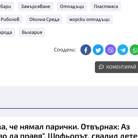
ибари
Замърсяване
Отпадъци
Пластмаса
Риболов
Околна Среда
морски отпадъци
ирода
България
Сподели:
КОМЕНТИРАЙ
за, че нямал парички. Отвърнах: Аз
во да правя". Шофьорът, свалил дете