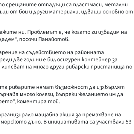
то срещаните отпадъци са пластмаси, метални
ъци от бои и други материали, идващи основно от
жите ни. Проблемът е, че когато ги извадим на
едадем“, посочи Панайотов.
дарение на съдействието на районната
еди две години е бил осигурен контейнер за
 липсват на много други рибарски пристанища по
места рибарите нямат възможност да изхвърлят
ърчава много колеги, въпреки желанието им да
рето“, коментира той.
рганизирало мащабна акция за премахване на
 морското дъно. В инициативата са участвали 53