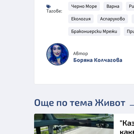
Черно Море
Варна
Р
Тагове:
Екология
Аспарухово
Бракониерски Мрежи
Пр
Автор
Боряна Колчагова
Още по тема Живот
"Ка
как