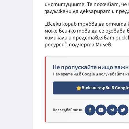
институциите. Те посочват, че 
задължени да декларират и пре
„Всеки кораб трябва да отчита к
може всичко това да се озовава
химикали и представляват риск 
ресурси“, подчерта Милев.
Не пропускайте нищо важн
Намерете ни в Google и получавайте 
Виж ни първи в Googl
Последвайте ни: