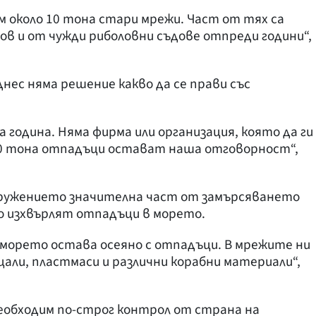
им около 10 тона стари мрежи. Част от тях са
ов и от чужди риболовни съдове отпреди години“,
днес няма решение какво да се прави със
 година. Няма фирма или организация, която да ги
 10 тона отпадъци остават наша отговорност“,
ружението значителна част от замърсяването
о изхвърлят отпадъци в морето.
о морето остава осеяно с отпадъци. В мрежите ни
цали, пластмаси и различни корабни материали“,
необходим по-строг контрол от страна на