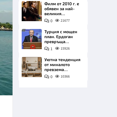
Филм от 2010 г. е
обявен за най-
великия
психологически
0
21677
трилър в
историята
Турция с мощен
план. Ердоган
НИЦИ
превръща
Джейхан в
1
15926
петролно чудо
Уютна тенденция
от миналото
КРАЙНА
превзема
модерните кухни
0
10366