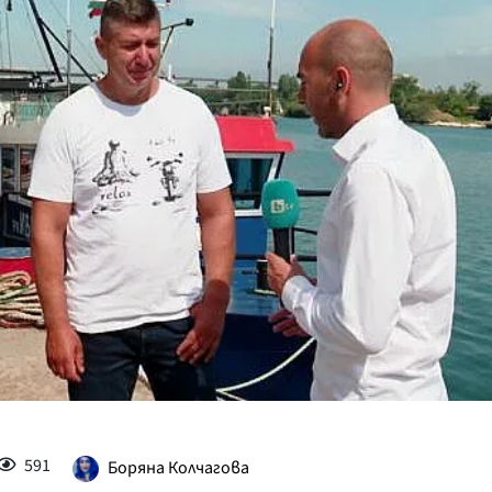
КУЛТУРА
ПРАВОСЪДИЕ
КРИМИ
КИБЕРЗАЩИТ
ВЯРА
ОБЯВИ
ВОЙНАТА В У
ВРЕМЕТО
591
Боряна Колчагова