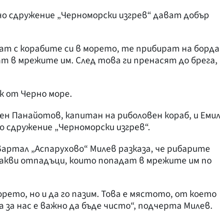
о сдружение „Черноморски изгрев“ дават добър
зат с корабите си в морето, те прибират на борда
т в мрежите им. След това ги пренасят до брега,
к от Черно море.
 Панайотов, капитан на риболовен кораб, и Еми
о сдружение „Черноморски изгрев“.
ртал „Аспарухово“ Милев разказа, че рибарите
какви отпадъци, които попадат в мрежите им по
рето, но и да го пазим. Това е мястото, от което
 за нас е важно да бъде чисто“, подчерта Милев.