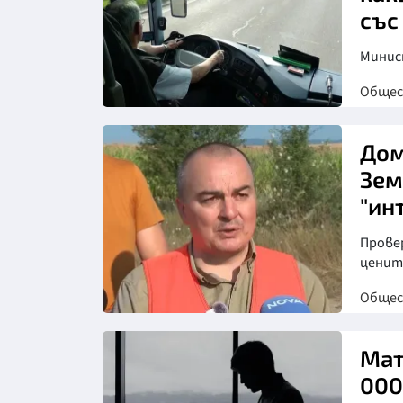
със
Минис
Обще
Дом
Зем
"ин
Прове
ценит
Обще
Снимка: Нова телевизия
Мат
000