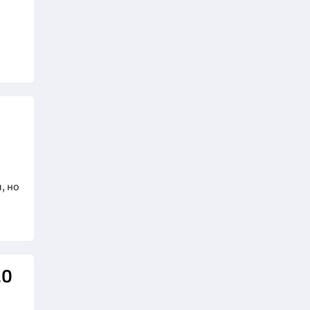
, но
20