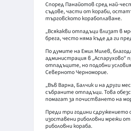
Според Панайотов сред най-чес
съдове, части от кораби, остат
търговското корабоплаване.
„Всякакви отпадъци влизат в мре
брега, често няма къде да ги пр
По думите на Емил Милев, благо
администрация в „Аспарухово“ пр
отпадъците, но подобни условия
Северното Черноморие.
„Във Варна, Балчик и на други 
събраните отпадъци. Това обезс
помагат за почистването на мо
Преди три години сдружението о
изоставени риболовни мрежи от
риболовни кораба.