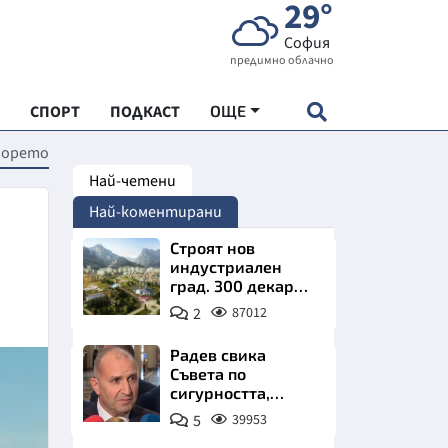
29°
София
предимно облачно
СПОРТ
ПОДКАСТ
ОЩЕ
морето
Най-четени
НДАРТ
Най-коментирани
АДЕМИЯ "ЧУДЕСАТА НА БЪЛГАРИЯ"
Строят нов
индустриален
град. 300 декара
Е
чакат златни
2
87012
заводи
Радев свика
Съвета по
сигурността,
СКАТА ХРАНА
следва ключово
5
39953
изявление
АРСКАТА ИКОНОМИКА