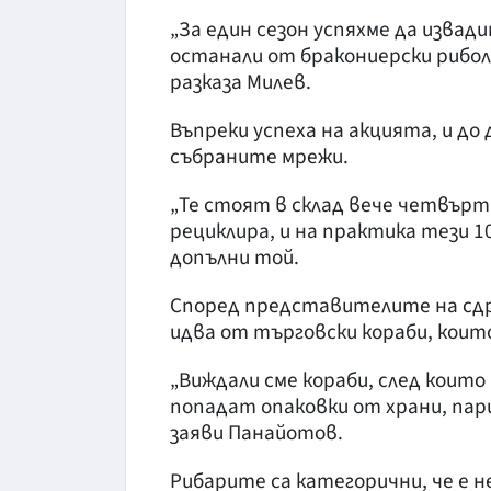
„За един сезон успяхме да извад
останали от бракониерски рибол
разказа Милев.
Въпреки успеха на акцията, и до 
събраните мрежи.
„Те стоят в склад вече четвърта
рециклира, и на практика тези
допълни той.
Според представителите на сд
идва от търговски кораби, коит
„Виждали сме кораби, след коит
попадат опаковки от храни, пар
заяви Панайотов.
Рибарите са категорични, че е 