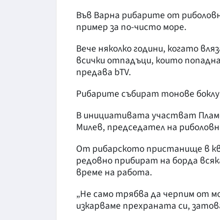
Във Варна рибарите от риболовн
пример за по-чисто море.
Вече няколко години, когато вля
всички отпадъци, които попадна
предава bTV.
Рибарите събират тонове боклу
В инициативата участват Пламен
Милев, председател на риболовн
От рибарското пристанище в ква
редовно прибират на борда вся
време на работа.
„Не само трябва да черпим от мо
изкарваме прехраната си, затова