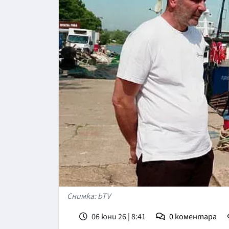
Снимка: bTV
06 юни 26 | 8:41
0
коментара