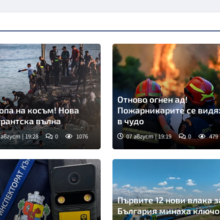
Отново огнен ад!
опа на косъм! Нова
Пожарникарите се видя
рантска вълна
в чудо
 август | 19:28
0
1076
07 август | 19:19
0
479
мка: Асошиейтед прес
Снимка: АП/БТА
Първите 12 нови влака з
България минаха ключо