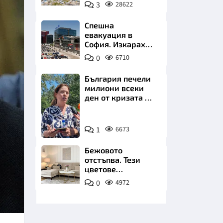
позлатява наш
3
28622
град
Спешна
евакуация в
София. Изкараха
хиляди на
0
6710
улицата
НИЦИ
България печели
милиони всеки
ден от кризата по
Дунав
Снимка:
КРАЙНА
1
6673
БТА
Бежовото
отстъпва. Тези
цветове
превземат
0
4972
всекидневната
през 2026 г.