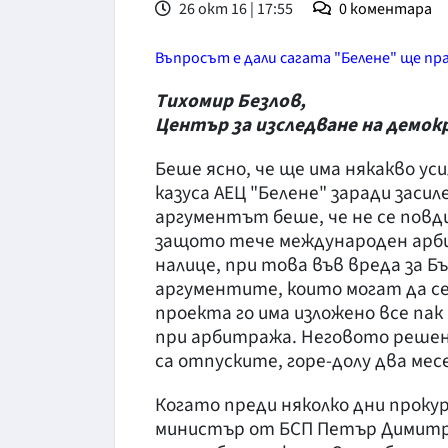
26 окт 16 | 17:55
0
коментара
Въпросът е дали сагата "Белене" ще пр
Тихомир Безлов,
Център за изследване на демо
Беше ясно, че ще има някакво ус
казуса АЕЦ "Белене" заради заси
аргументът беше, че не се повд
защото тече международен арб
налице, при това във вреда за Бъ
аргументите, които могат да се
проекта го има изложено все пак
при арбитража. Неговото решени
са отпуските, горе-долу два месе
Когато преди няколко дни прок
министър от БСП Петър Димитро