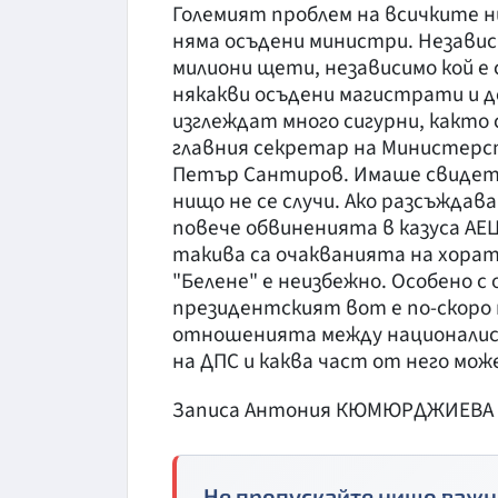
Големият проблем на всичките ни
няма осъдени министри. Независ
милиони щети, независимо кой е 
някакви осъдени магистрати и де
изглеждат много сигурни, както
главния секретар на Министерс
Петър Сантиров. Имаше свидетел
нищо не се случи. Ако разсъждав
повече обвиненията в казуса АЕЦ
такива са очакванията на хорат
"Белене" е неизбежно. Особено с
президентският вот е по-скоро 
отношенията между националист
на ДПС и каква част от него мож
Записа Антония КЮМЮРДЖИЕВА
Не пропускайте нищо важн