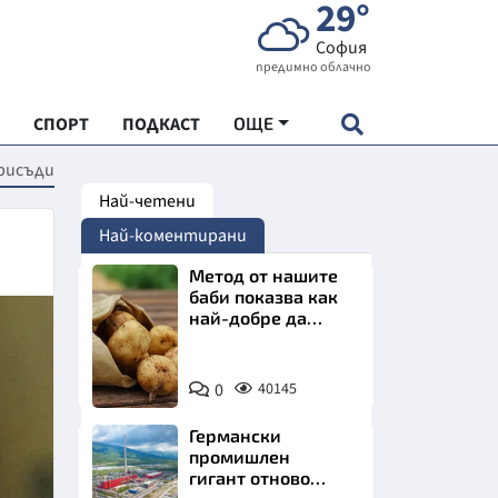
29°
София
предимно облачно
СПОРТ
ПОДКАСТ
ОЩЕ
присъди
Най-четени
НДАРТ
Най-коментирани
АДЕМИЯ "ЧУДЕСАТА НА БЪЛГАРИЯ"
Метод от нашите
баби показва как
най-добре да
Е
съхраняваме
картофите у дома
Снимка:
0
40145
Пиксабей
Германски
СКАТА ХРАНА
промишлен
гигант отново
АРСКАТА ИКОНОМИКА