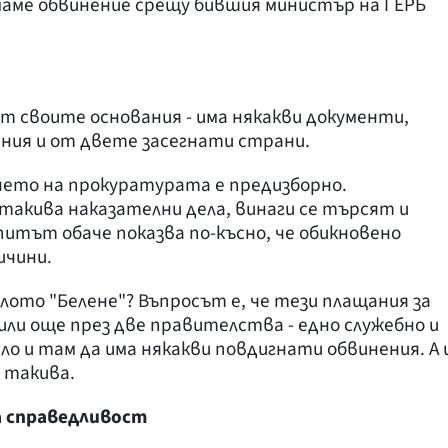
имаме обвинение срещу бившия министър на ГЕРБ
т своите основания - има някакви документи,
ания и от двете засегнати страни.
нето на прокуратурата е предизборно.
 такива наказателни дела, винаги се търсят и
итът обаче показва по-късно, че обикновено
ичини.
лото "Белене"? Въпросът е, че тези плащания за
и още през две правителства - едно служебно и
ло и там да има някакви повдигнати обвинения. А 
 такива.
ва справедливост