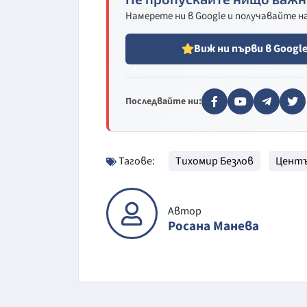
Намерете ни в Google и получавайте 
Виж ни първи в Googl
Последвайте ни:
Тагове:
Тихомир Безлов
Центъ
Автор
Росана Манева