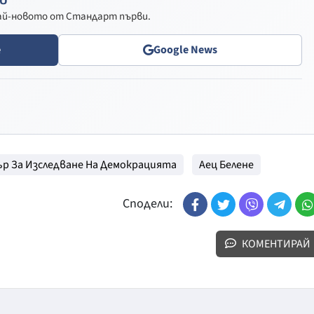
най-новото от Стандарт първи.
e
Google News
р За Изследване На Демокрацията
Аец Белене
Сподели:
КОМЕНТИРАЙ