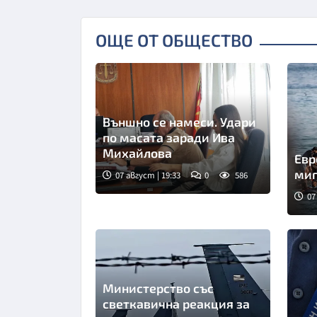
ОЩЕ ОТ ОБЩЕСТВО
Външно се намеси. Удари
по масата заради Ива
Михайлова
Евр
миг
07 август | 19:33
0
586
07
Сни
Министерство със
светкавична реакция за