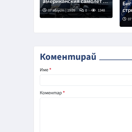
американския самолет на
Биг
летището в София
стр
07 август | 19:09
0
1348
07
Сни
Коментирай
Име
*
Коментар
*