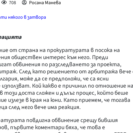
708
Росана Манева
ати някого в затвора
крацията
илие от страна на прокуратурата в посока на
ления обществен интерес към него. Преди
игат обвинения по разследването за проекта,
итраж. След като решението от арбитража вече 
лгария, може да се предположи, че са ясни
 използват. Кой какво е причинил по отношение н
 в този доста сложен и дълъг процес, който беше
е излезе в края на юни. Като приемем, че тогава
ца след него вече има реакция.
уратурата повдигна обвинение срещу бившия
в, първите коментари бяха, че това е