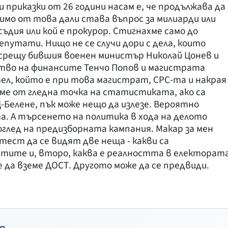
 приказки от 26 години насам е, че продължава да
имо от това дали става въпрос за милиарди или
съдия или кой е прокурор. Стигнахме само до
путати. Нищо не се случи дори с дела, които
 срещу бившия военен министър Николай Цонев и
тво на финансите Тенчо Попов и магистрата
, който е при това магистрат, СРС-та и накрая 
аме от гледна точка на статистиката, ако са
-Белене, пък може нещо да излезе. Вероятно
а. А търсенето на политика в хода на делото
 оглед на предизборната кампания. Макар за мен
тест да се видят две неща - какви са
ите и, второ, каква е реалността в електорат
е да вземе ДОСТ. Другото може да се предвиди.
о