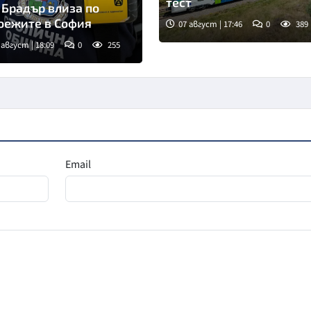
тест
 Брадър влиза по
оежите в София
07 август | 17:46
0
389
 август | 18:09
0
255
мка: БНТ
Email