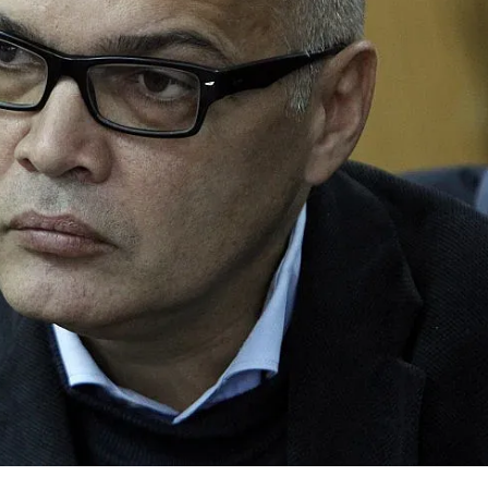
КУЛТУРА
ПРАВОСЪДИЕ
КРИМИ
КИБЕРЗАЩИТ
ВЯРА
ОБЯВИ
ВОЙНАТА В У
ВРЕМЕТО