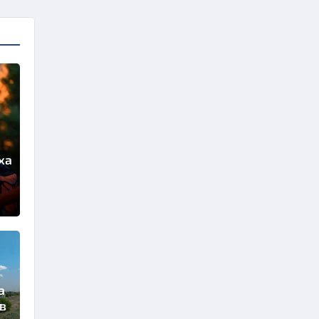
ха
а
в