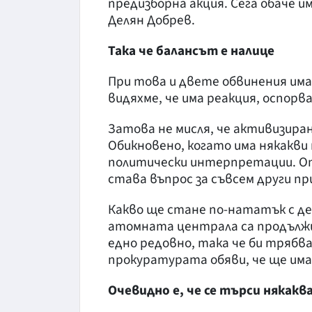
предизборна акция. Сега обаче 
Делян Добрев.
Така че балансът е налице
При това и двете обвинения има
видяхме, че има реакция, оспорв
Затова не мисля, че активизира
Обикновено, когато има някакви
политически интерпретации. Оп
става въпрос за съвсем други пр
Какво ще стане по-нататък с де
атомната централа са продължил
едно редовно, така че би трябва
прокуратурата обяви, че ще има
Очевидно е, че се търси някак