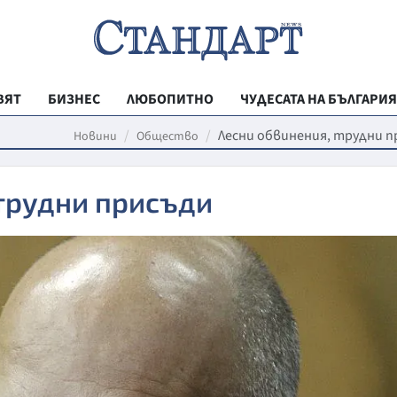
ВЯТ
БИЗНЕС
ЛЮБОПИТНО
ЧУДЕСАТА НА БЪЛГАРИЯ
РЕГИОНАЛНИ
Лесни обвинения, трудни 
Новини
Общество
ВЕСТНИК СТА
трудни присъди
МЛАДЕЖКА АК
ЗДРАВЕ
ОБРАЗОВАНИ
МОЯТ ГРАД
ТЕХНОЛОГИИ
ДА!НА БЪЛГАР
ДА! НА БЪЛГ