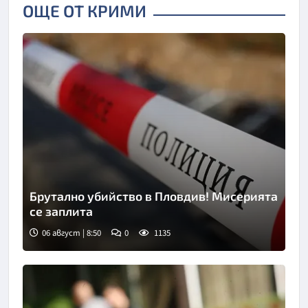
ОЩЕ ОТ КРИМИ
Брутално убийство в Пловдив! Мисерията
се заплита
06 август | 8:50
0
1135
Снимка: goggle