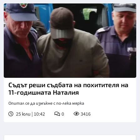
Съдът реши съдбата на похитителя на
11-годишната Наталия
Опитал се да измъкне с по-лека мярка
25 юли | 10:42
0
3416