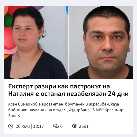
Експерт разкри как пастрокът на
Наталия е останал незабелязан 24 дни
Асен Симеонов е арогантен, брутален и агресивен, каза
бившият началник на отдел „Издирване“ в МВР Красимир
Занев
26 юли | 18:17
0
2691