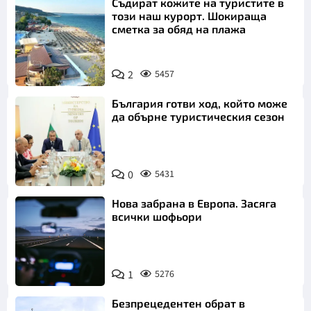
Съдират кожите на туристите в
този наш курорт. Шокираща
сметка за обяд на плажа
2
5457
България готви ход, който може
да обърне туристическия сезон
0
5431
Нова забрана в Европа. Засяга
всички шофьори
1
5276
Безпрецедентен обрат в