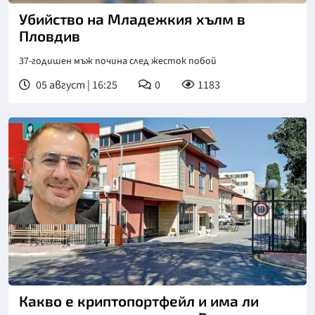
Убийство на Младежкия хълм в
Пловдив
37-годишен мъж почина след жесток побой
05 август | 16:25
0
1183
Какво е криптопортфейл и има ли