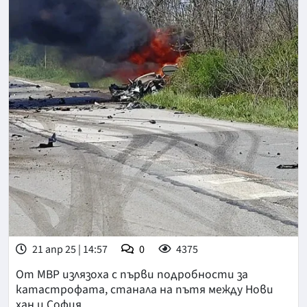
21 апр 25 | 14:57
0
4375
От МВР излязоха с първи подробности за
катастрофата, станала на пътя между Нови
хан и София.