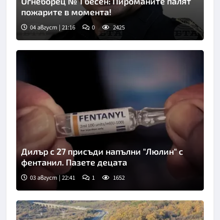
Огнеборец № 1 бесен: Пироманите палят
пожарите в момента!
04 август | 21:16
0
2425
Дилър с 27 присъди напълни "Люлин" с
фентанил. Пазете децата
03 август | 22:41
1
1652