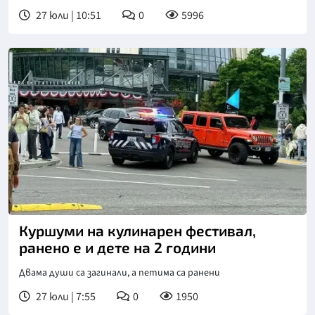
27 юли | 10:51
0
5996
Куршуми на кулинарен фестивал,
ранено е и дете на 2 години
Двама души са загинали, а петима са ранени
27 юли | 7:55
0
1950