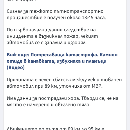
Сигнал за тежкото пътнотранспортно
произшествие е получен около 13:45 часа.
По първоначални данни следствие на
инцидента е възникнал пожар, лекият
автомобил се е запалил и изгорял.
Виж още: Потресаваща катастрофа. Камион
отиде в канавката, избухнаха и пламъци
(Видео)
Причината е челен сблъсък между лек и товарен
автомобил при 89 км, уточниха от МВР.
Има данни за пострадали хора. Твърди се, че на
място е намерено и овъглено тяло.
Движението по пътя от 89 км до 95 км е