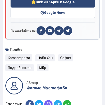
Виж ни първи в Google
Google News
Последвайте ни:
Тагове:
Катастрофа
Нови Хан
София
Подробности
Мвр
Автор
Фатме Мустафова
Сподели: