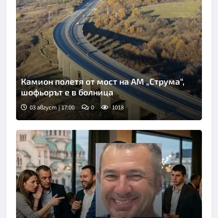
Камион полетя от мост на АМ „Струма“,
шофьорът е в болница
03 август | 17:00
0
1018