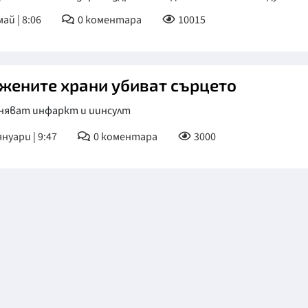
ай | 8:06
0
коментара
10015
КУЛТУРА
ПРАВОСЪДИЕ
КРИМИ
жените храни убиват сърцето
КИБЕРЗАЩИТ
няват инфаркт и иинсулт
ВЯРА
януари | 9:47
0
коментара
3000
ОБЯВИ
ВОЙНАТА В У
ВРЕМЕТО