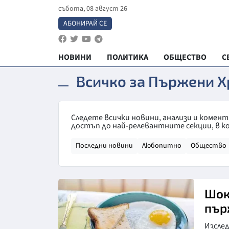
събота, 08 август 26
АБОНИРАЙ СЕ
НОВИНИ
ПОЛИТИКА
ОБЩЕСТВО
С
Всичко за Пържени Х
Следете всички новини, анализи и комен
достъп до най-релевантните секции, в к
Последни новини
Любопитно
Общество
Шок
пър
Изслед