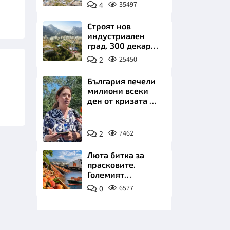
позлатява наш
4
35497
град
Строят нов
индустриален
град. 300 декара
чакат златни
2
25450
заводи
НИЦИ
България печели
милиони всеки
ден от кризата по
Дунав
Снимка:
КРАЙНА
2
7462
БТА
Люта битка за
прасковите.
Големият
победител е
0
6577
Турция