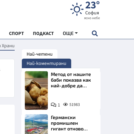
23°
София
ясно небе
СПОРТ
ПОДКАСТ
ОЩЕ
 Храни
Най-четени
НДАРТ
Най-коментирани
АДЕМИЯ "ЧУДЕСАТА НА БЪЛГАРИЯ"
з
Метод от нашите
баби показва как
най-добре да
Е
съхраняваме
картофите у дома
Снимка:
1
51983
Пиксабей
Германски
СКАТА ХРАНА
промишлен
гигант отново
АРСКАТА ИКОНОМИКА