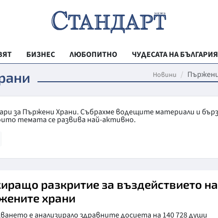
ВЯТ
БИЗНЕС
ЛЮБОПИТНО
ЧУДЕСАТА НА БЪЛГАРИЯ
РЕГИОНАЛНИ
рани
Пържени
Новини
ВЕСТНИК СТА
МЛАДЕЖКА АК
тари за Пържени Храни. Събрахме водещите материали и бър
оито темата се развива най-активно.
ЗДРАВЕ
ОБРАЗОВАНИ
МОЯТ ГРАД
ТЕХНОЛОГИИ
иращо разкритие за въздействието на
жените храни
ДА!НА БЪЛГАР
ването е анализирало здравните досиета на 140 728 души
ДА! НА БЪЛГ