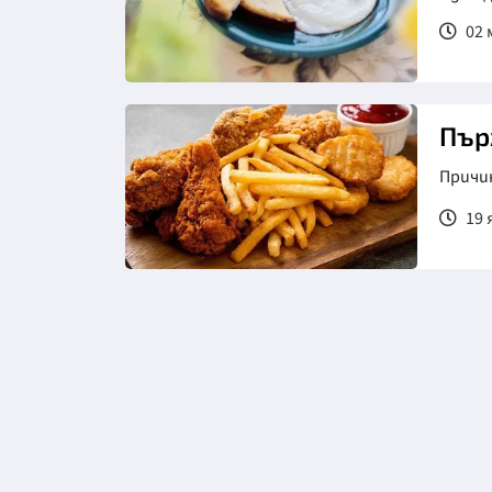
02 м
Пър
Причи
19 