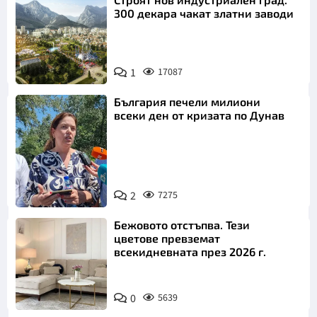
300 декара чакат златни заводи
1
17087
България печели милиони
всеки ден от кризата по Дунав
2
7275
Снимка: БТА
Бежовото отстъпва. Тези
цветове превземат
всекидневната през 2026 г.
0
5639