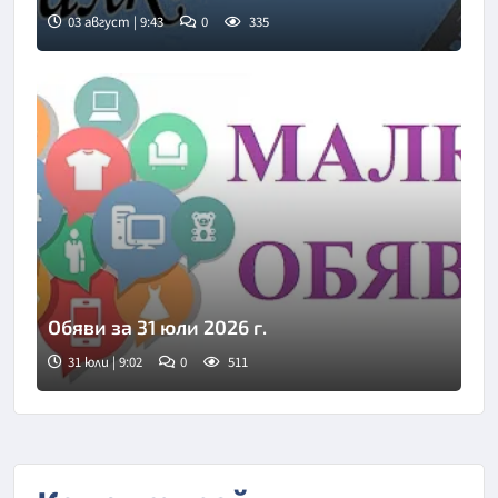
03 август | 9:43
0
335
Обяви за 31 юли 2026 г.
31 юли | 9:02
0
511