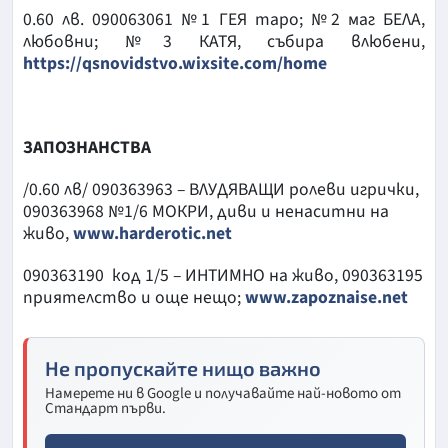
0.60 лв. 090063061 №1 ГЕЯ таро; №2 маг БЕЛА,
любовни; №3 КАТЯ, събира влюбени,
https://qsnovidstvo.wixsite.com/home
ЗАПОЗНАНСТВА
/0.60 лв/ 090363963 – ВЛУДЯВАЩИ ролеви игрички,
090363968 №1/6 МОКРИ, диви и ненаситни на
живо,
www.harderotic.net
090363190 код 1/5 – ИНТИМНО на живо, 090363195
приятелство и още нещо;
www.zapoznaise.net
Не пропускайте нищо важно
Намерете ни в Google и получавайте най-новото от
Стандарт първи.