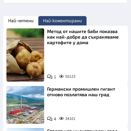
Най-четени
Най-коментирани
Метод от нашите баби показва
как най-добре да съхраняваме
картофите у дома
Снимка:
1
50123
Пиксабей
Германски промишлен гигант
отново позлатява наш град
4
34101
Строят нов индустриален град.