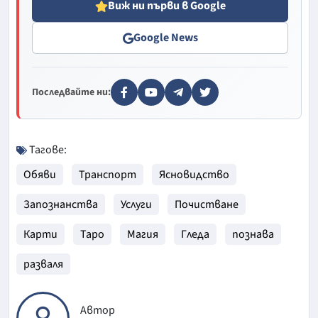
Виж ни първи в Google
Google News
Последвайте ни:
Тагове:
Обяви
Транспорт
Ясновидство
Запознанства
Услуги
Почистване
Карти
Таро
Магия
Гледа
познава
разваля
Автор