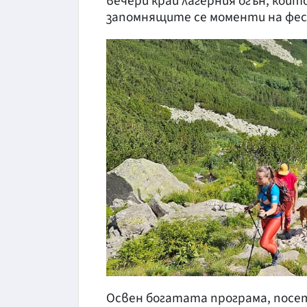
вечери край лагерния огън, коит
запомнящите се моменти на фе
Освен богатата програма, посе