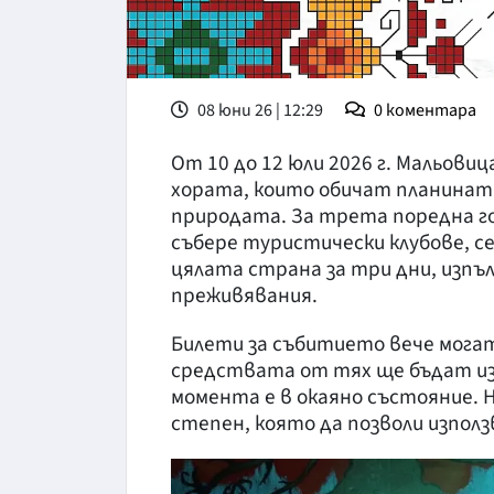
08 юни 26 | 12:29
0
коментара
От 10 до 12 юли 2026 г. Мальови
хората, които обичат планинат
природата. За трета поредна 
събере туристически клубове, с
цялата страна за три дни, изпъл
преживявания.
Билети за събитието вече мога
средствата от тях ще бъдат изп
момента е в окаяно състояние. 
степен, която да позволи използ