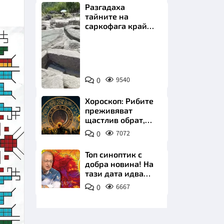
Разгадаха
тайните на
саркофага край
Перперикон
Снимка:
Bulgaria
НИЦИ
ON
0
9540
AIR
Хороскоп: Рибите
преживяват
щастлив обрат,
КРАЙНА
Телецът започва
0
7072
важна промяна
Топ синоптик с
добра новина! На
тази дата идва
захлаждането
0
6667