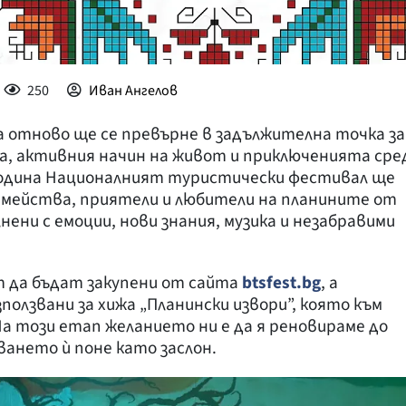
250
Иван Ангелов
ца отново ще се превърне в задължителна точка за
а, активния начин на живот и приключенията сре
година Националният туристически фестивал ще
емейства, приятели и любители на планините от
нени с емоции, нови знания, музика и незабравими
т да бъдат закупени от сайта
btsfest.bg
, а
олзвани за хижа „Планински извори”, която към
На този етап желанието ни е да я реновираме до
ването ѝ поне като заслон.