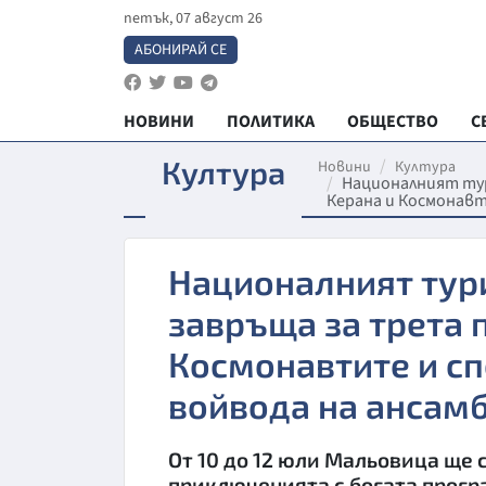
петък, 07 август 26
АБОНИРАЙ СЕ
НОВИНИ
ПОЛИТИКА
ОБЩЕСТВО
С
Култура
Новини
Култура
Националният тур
Керана и Космонавт
Националният тур
завръща за трета 
Космонавтите и с
войвода на ансам
От 10 до 12 юли Мальовица ще 
приключенията с богата програ