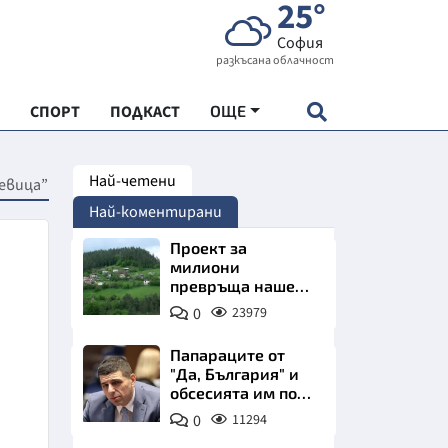
25°
София
разкъсана облачност
СПОРТ
ПОДКАСТ
ОЩЕ
Най-четени
Шевица”
НДАРТ
Най-коментирани
АДЕМИЯ "ЧУДЕСАТА НА БЪЛГАРИЯ"
Проект за
милиони
превръща наше
Е
село в магнит за
0
23979
туристи
о
Папараците от
"Да, България" и
обсесията им по
СКАТА ХРАНА
Пеевски
0
11294
АРСКАТА ИКОНОМИКА