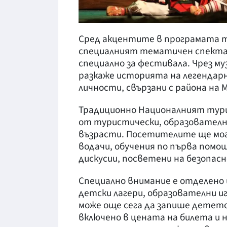
Сред акцентите в програмата т
специалният тематичен спекта
специално за фестивала. Чрез м
разкаже историята на легендар
личности, свързани с района на 
Традиционно Националният тур
от туристически, образователн
възрасти. Посетителите ще мога
водачи, обучения по първа помощ
дискусии, посветени на безопа
Специално внимание е отделено 
детски лагери, образователни и
може още сега да запише детето
включено в цената на билета и 