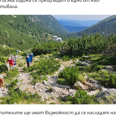
о всяка година се превръщат в едни от най-
стивала.
тителите ще имат възможност да се насладят на