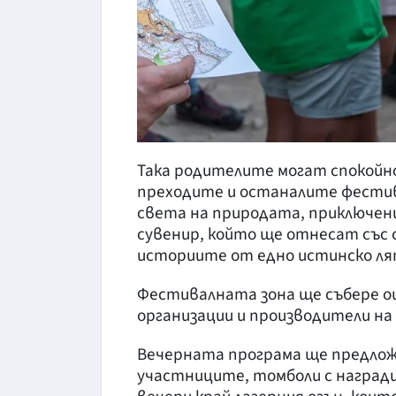
Така родителите могат спокойно
преходите и останалите фести
света на природата, приключен
сувенир, който ще отнесат със 
историите от едно истинско ля
Фестивалната зона ще събере о
организации и производители на
Вечерната програма ще предложи
участниците, томболи с наград