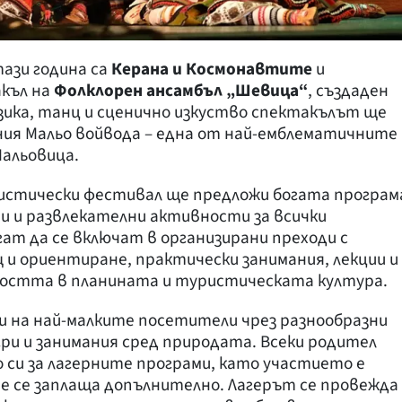
ази година са
Керана и Космонавтите
и
къл на
Фолклорен ансамбъл „Шевица“
, създаден
узика, танц и сценично изкуство спектакълът ще
ния Мальо войвода – една от най-емблематичните
Мальовица.
истически фестивал ще предложи богата програм
и и развлекателни активности за всички
т да се включат в организирани преходи с
 и ориентиране, практически занимания, лекции и
сността в планината и туристическата култура.
и на най-малките посетители чрез разнообразни
гри и занимания сред природата. Всеки родител
 си за лагерните програми, като участието е
не се заплаща допълнително. Лагерът се провежда