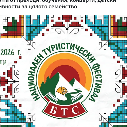
ивности за цялото семейство
КУЛТУРА
ПРАВОСЪДИЕ
КРИМИ
КИБЕРЗАЩИТ
ВЯРА
ОБЯВИ
ВОЙНАТА В У
ВРЕМЕТО