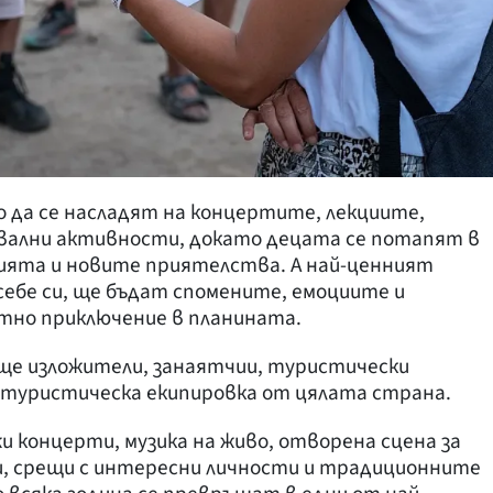
 да се насладят на концертите, лекциите,
вални активности, докато децата се потапят в
ията и новите приятелства. А най-ценният
себе си, ще бъдат спомените, емоциите и
тно приключение в планината.
ще изложители, занаятчии, туристически
 туристическа екипировка от цялата страна.
 концерти, музика на живо, отворена сцена за
и, срещи с интересни личности и традиционните