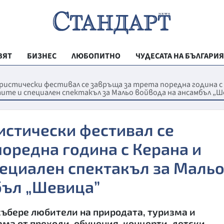
ВЯТ
БИЗНЕС
ЛЮБОПИТНО
ЧУДЕСАТА НА БЪЛГАРИЯ
РЕГИОНАЛНИ
истически фестивал се завръща за трета поредна година с
ите и специален спектакъл за Мальо войвода на ансамбъл „
ВЕСТНИК СТА
МЛАДЕЖКА АК
истически фестивал се
ЗДРАВЕ
поредна година с Керана и
ОБРАЗОВАНИ
пециален спектакъл за Маль
МОЯТ ГРАД
бъл „Шевица”
ТЕХНОЛОГИИ
ДА!НА БЪЛГАР
събере любители на природата, туризма и
ДА! НА БЪЛГ
ма от преходи, обучения, концерти, детски