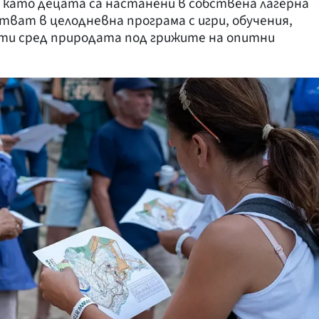
, като децата са настанени в собствена лагерна
тват в целодневна програма с игри, обучения,
сти сред природата под грижите на опитни