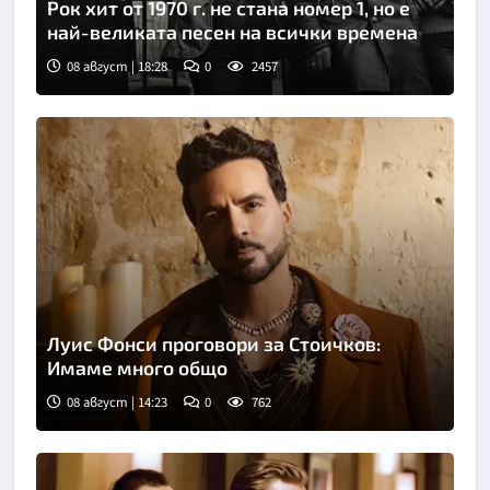
Рок хит от 1970 г. не стана номер 1, но е
най-великата песен на всички времена
08 август | 18:28
0
2457
Луис Фонси проговори за Стоичков:
Имаме много общо
08 август | 14:23
0
762