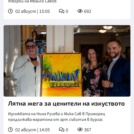
творби на Ивайло Савов
02 август | 15:05
0
692
Лятна жега за ценители на изкуството
Изложбата на Нина Русева и Мика Сав в Приморец
продължава маратона от арт събития в Бургас
02 август | 14:05
0
367