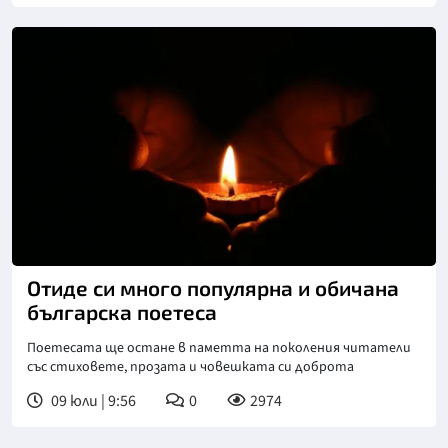
Отиде си много популярна и обичана
българска поетеса
Поетесата ще остане в паметта на поколения читатели
със стиховете, прозата и човешката си доброта
09 юли | 9:56
0
2974