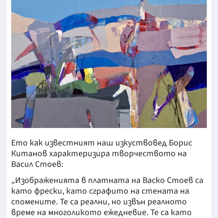
Ето как известният наш изкуствовед Борис
Китанов характеризира творчеството на
Васил Стоев:
„Изображенията в платната на Васко Стоев са
като фрески, като сграфито на стената на
спомените. Те са реални, но извън реалното
време на многоликото ежедневие. Те са като