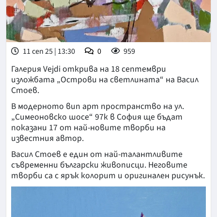
11 сеп 25 | 13:30
0
959
Галерия Vejdi открива на 18 септември
изложбата „Острови на светлината“ на Васил
Стоев.
В модерното вип арт пространство на ул.
„Симеоновско шосе“ 97к в София ще бъдат
показани 17 от най-новите творби на
известния автор.
Васил Стоев е един от най-талантливите
съвременни български живописци. Неговите
творби са с ярък колорит и оригинален рисунък.