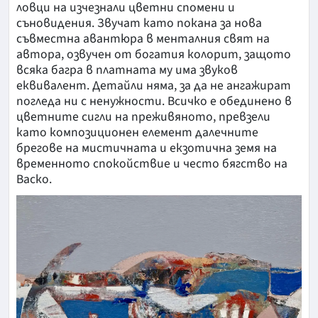
ловци на изчезнали цветни спомени и
съновидения. Звучат като покана за нова
съвместна авантюра в менталния свят на
автора, озвучен от богатия колорит, защото
всяка багра в платната му има звуков
еквивалент. Детайли няма, за да не ангажират
погледа ни с ненужности. Всичко е обединено в
цветните сигли на преживяното, превзели
като композиционен елемент далечните
брегове на мистичната и екзотична земя на
временното спокойствие и често бягство на
Васко.