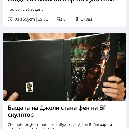
Той бе на 91 години
03 август | 15:51
0
14881
Бащата на Джоли стана фен на БГ
скулптор
Световноизвестният холивудски ас Джон Войт хареса