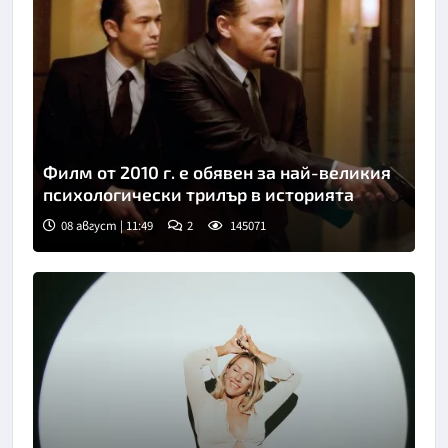
Филм от 2010 г. е обявен за най-великия
психологически трилър в историята
08 август | 11:49
2
145071