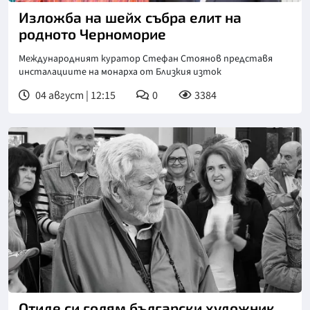
Изложба на шейх събра елит на
родното Черноморие
Международният куратор Стефан Стоянов представя
инсталациите на монарха от Близкия изток
04 август | 12:15
0
3384
Отиде си голям български художник