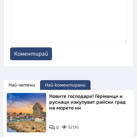
Най-четени
Най-коментирани
Новите господари! Германци и
руснаци изкупуват райски град
на морето ни
0
52191