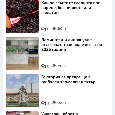
Как да сгъстите сладкото при
варене, без нишесте или
желатин
0
50741
Ламинатът и линолеумът
отстъпват, този под е хитът на
2026 година
0
29698
България се превръща в
глобален термален център
1
15441
Ужасяващ обрат в