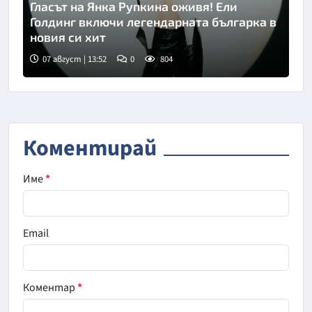
Гласът на Янка Рупкина оживя! Ели
Голдинг включи легендарната българка в
новия си хит
07 август | 13:52
0
804
Коментирай
Име
*
Email
Коментар
*