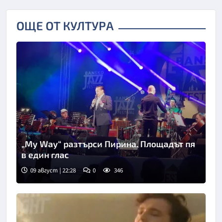
ОЩЕ ОТ КУЛТУРА
„My Way“ разтърси Пирина. Площадът пя
в един глас
09 август | 22:28
0
346