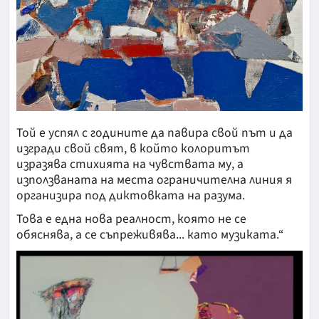
Той е успял с годините да павира свой път и да
изгради свой свят, в който колоритът
изразява стихията на чувствата му, а
използваната на места ограничителна линия я
организира под диктовката на разума.
Това е една нова реалност, която не се
обяснява, а се съпреживява... като музиката.“