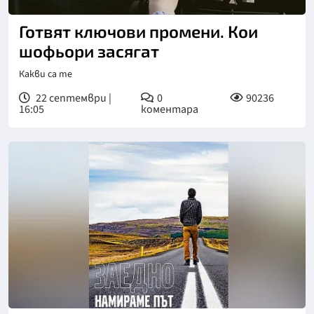
Готвят ключови промени. Кои
шофьори засягат
Какви са те
22 септември |
0
90236
16:05
коментара