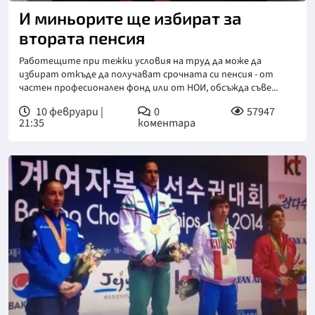
И миньорите ще избират за
втората пенсия
Работещите при тежки условия на труд да може да
избират откъде да получават срочната си пенсия - от
частен професионален фонд или от НОИ, обсъжда съве...
10 февруари |
0
57947
21:35
коментара