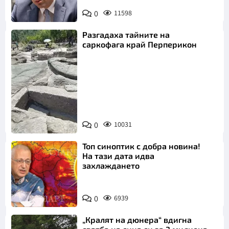
0
11598
Разгадаха тайните на
саркофага край Перперикон
Снимка:
Bulgaria ON
0
10031
AIR
Топ синоптик с добра новина!
На тази дата идва
захлаждането
0
6939
„Кралят на дюнера“ вдигна