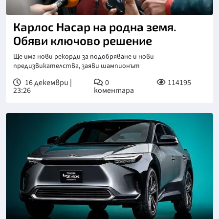
Снимка: БГНЕС
Карлос Насар на родна земя.
Обяви ключово решение
Ще има нови рекорди за подобряване и нови
предизвикателства, заяви шампионът
16 декември |
0
114195
23:26
коментара