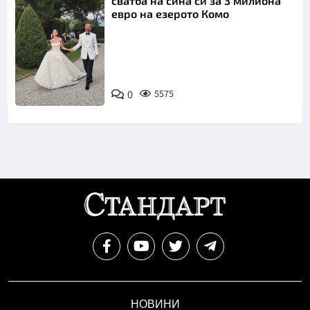
сватба на сина си за 3 милиона
евро на езерото Комо
Снимка:
0
5575
Инстаграм
НОВИНИ