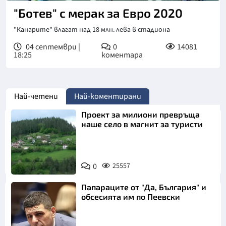
"Ботев" с мерак за Евро 2020
"Канарите" влагат над 18 млн. лева в стадиона
04 септември |
0
14081
18:25
коментара
Най-четени
Най-коментирани
Проект за милиони превръща
наше село в магнит за туристи
0
25557
Папараците от "Да, България" и
обсесията им по Пеевски