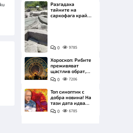
Разгадаха
ски
тайните на
саркофага край
Перперикон
Снимка:
Bulgaria
НИЦИ
ON
0
9785
AIR
Хороскоп: Рибите
преживяват
щастлив обрат,
КРАЙНА
Телецът започва
0
7206
важна промяна
Топ синоптик с
добра новина! На
тази дата идва
захлаждането
0
6785