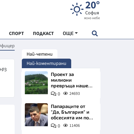
20°
София
ясно небе
СПОРТ
ПОДКАСТ
ОЩЕ
Офицер
Най-четени
НДАРТ
Най-коментирани
АДЕМИЯ "ЧУДЕСАТА НА БЪЛГАРИЯ"
ърз
Проект за
милиони
превръща наше
Е
село в магнит за
0
24693
туристи
Папараците от
"Да, България" и
обсесията им по
СКАТА ХРАНА
Пеевски
0
11406
АРСКАТА ИКОНОМИКА