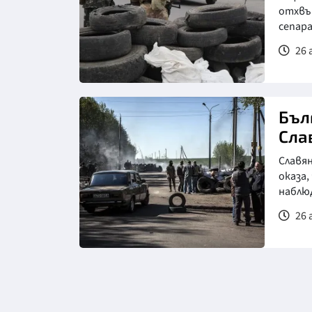
отхвър
сепар
26 
Бъл
Сла
Славян
оказа,
наблюд
26 