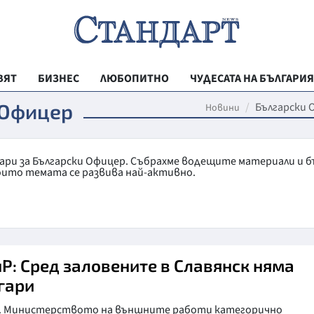
ВЯТ
БИЗНЕС
ЛЮБОПИТНО
ЧУДЕСАТА НА БЪЛГАРИЯ
РЕГИОНАЛНИ
 Офицер
Български 
Новини
ВЕСТНИК СТА
МЛАДЕЖКА АК
тари за Български Офицер. Събрахме водещите материали и б
оито темата се развива най-активно.
ЗДРАВЕ
ОБРАЗОВАНИ
МОЯТ ГРАД
ТЕХНОЛОГИИ
Р: Сред заловените в Славянск няма
гари
ДА!НА БЪЛГАР
. Министерството на външните работи категорично
ДА! НА БЪЛГ