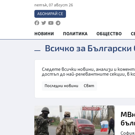
петък, 07 август 26
АБОНИРАЙ СЕ
НОВИНИ
ПОЛИТИКА
ОБЩЕСТВО
С
Всичко за Български
Следете всички новини, анализи и комен
достъп до най-релевантните секции, в к
Последни новини
Свят
МВн
бъл
София