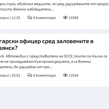
ли слуха, обиколил медиите, че сред задържаните от прору
КУЛТУРА
атисти военни наблюдатели...
ПРАВОСЪДИЕ
април | 11:35
0
коментара
10398
КРИМИ
КИБЕРЗАЩИТ
гарски офицер сред заловените в
ВЯРА
вянск?
ОБЯВИ
ск. Автомобил с представители на ОССЕ, които по-късни се
 че не принадлежат към организацията, а са военни
ВОЙНАТА В У
атели, бе задържан от про...
ВРЕМЕТО
април | 10:03
0
коментара
13554