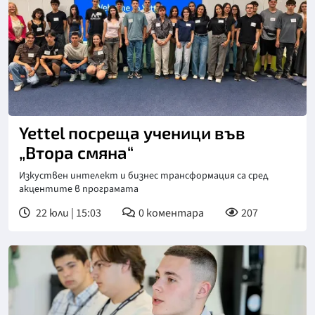
Yettel посреща ученици във
„Втора смяна“
Изкуствен интелект и бизнес трансформация са сред
акцентите в програмата
22 юли | 15:03
0
коментара
207