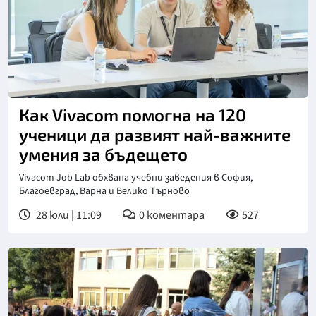
Как Vivacom помогна на 120
ученици да развият най-важните
умения за бъдещето
Vivacom Job Lab обхвана учебни заведения в София,
Благоевград, Варна и Велико Търново
28 юли | 11:09
0
коментара
527