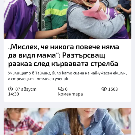
„Мислех, че никога повече няма
да видя мама“: Разтърсващ
разказ след кървавата стрелба
Училището в Тайланд било като сцена на най-ужасен екшън,
а стрелецът - отличен ученик
07 август |
0
1503
14:30
коментара