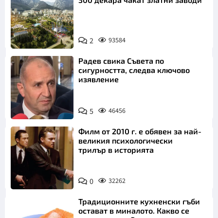
2
93584
Радев свика Съвета по
сигурността, следва ключово
изявление
5
46456
Филм от 2010 г. е обявен за най-
великия психологически
трилър в историята
0
32262
Традиционните кухненски гъби
остават в миналото. Какво се