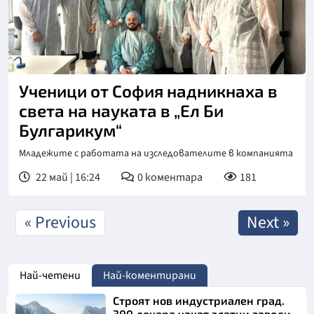
Ученици от София надникнаха в
света на науката в „Ел Би
Булгарикум“
Младежите с работата на изследователите в компанията
22 май | 16:24
0
коментара
181
« Previous
Next »
Най-четени
Най-коментирани
Строят нов индустриален град.
300 декара чакат златни заводи