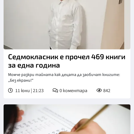
Снимка: bTV
Седмокласник е прочел 469 книги
за една година
Момче разкри тайната как децата да заобичат книгите:
„Без екрани!“
11 юни | 21:23
0
коментара
842