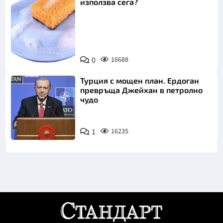
използва сега?
Снимка:
0
16688
Пиксабей
Турция с мощен план. Ердоган
превръща Джейхан в петролно
чудо
1
16235