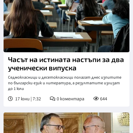
Снимка: Пиксабей
Часът на истината настъпи за два
ученически випуска
Седмокласници и десетокласници полагат днес изпитите
по български език и литература, а резултатите излизат
до 1 юли
17 юни | 7:32
0
коментара
644