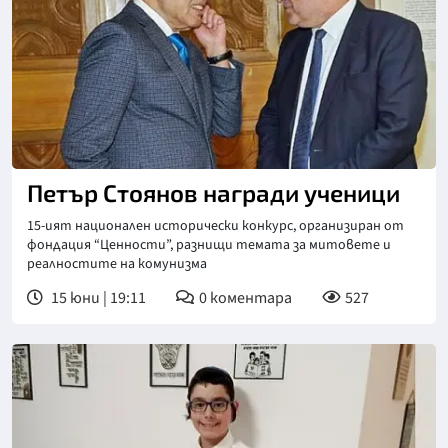
Петър Стоянов награди ученици
15-ият национален исторически конкурс, организиран от
фондация “Ценности”, разнищи темата за митовете и
реалностите на комунизма
15 юни | 19:11
0
коментара
527