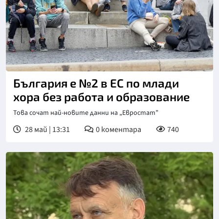
Снимка: https://pixabay.com/
България е №2 в ЕС по млади
хора без работа и образование
Това сочат най-новите данни на „Евростат”
28 май | 13:31
0
коментара
740