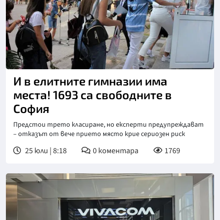
И в елитните гимназии има
места! 1693 са свободните в
София
Предстои трето класиране, но експерти предупреждават
– отказът от вече прието място крие сериозен риск
25 юли | 8:18
0
коментара
1769