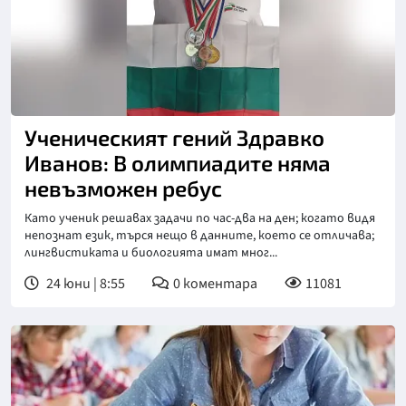
Ученическият гений Здравко
Иванов: В олимпиадите няма
невъзможен ребус
Като ученик решавах задачи по час-два на ден; когато видя
непознат език, търся нещо в данните, което се отличава;
лингвистиката и биологията имат мног...
24 юни | 8:55
0
коментара
11081