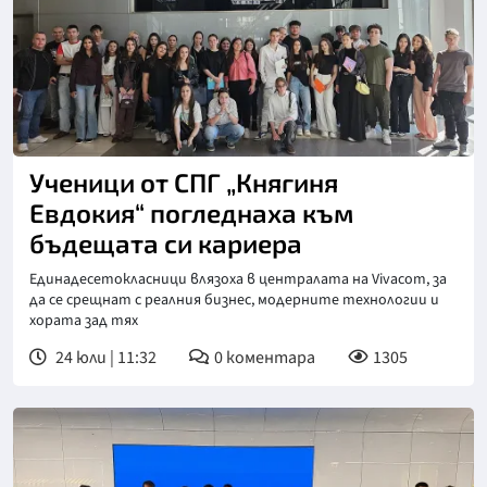
Ученици от СПГ „Княгиня
Евдокия“ погледнаха към
бъдещата си кариера
Единадесетокласници влязоха в централата на Vivacom, за
да се срещнат с реалния бизнес, модерните технологии и
хората зад тях
24 юли | 11:32
0
коментара
1305