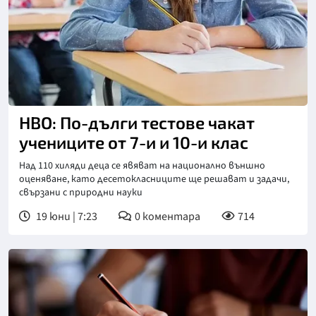
НВО: По-дълги тестове чакат
учениците от 7-и и 10-и клас
Над 110 хиляди деца се явяват на национално външно
оценяване, като десетокласниците ще решават и задачи,
свързани с природни науки
19 юни | 7:23
0
коментара
714