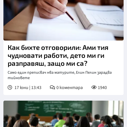
Как бихте отговорили: Ами тия
чудновати работи, дето ми ги
разправяш, защо ми са?
Само един преписвач нва матурите, Елин Пелин зарадва
тийновете
17 юни | 13:43
0
коментара
1940