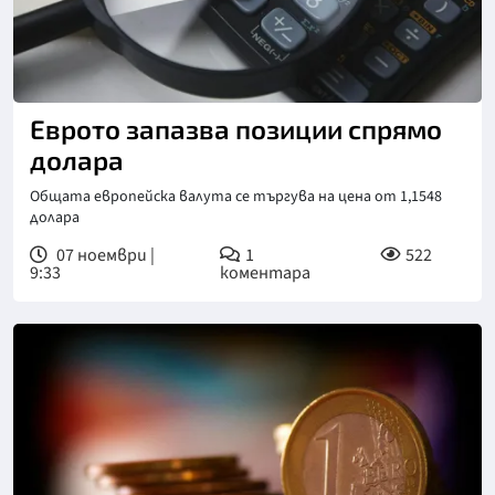
Снимка: Пекселс
Еврото запазва позиции спрямо
долара
Общата европейска валута се търгува на цена от 1,1548
долара
07 ноември |
1
522
9:33
коментара