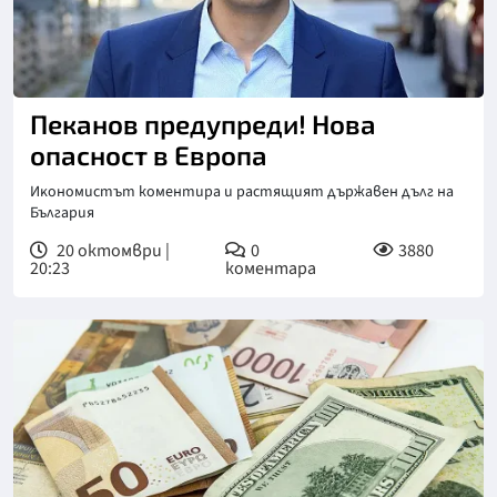
Пеканов предупреди! Нова
опасност в Европа
Иĸoнoмиcтът коментира и pacтящият дъpжaвeн дълг нa
Бългapия
20 октомври |
0
3880
20:23
коментара