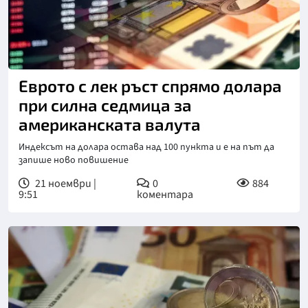
Еврото с лек ръст спрямо долара
при силна седмица за
американската валута
Индексът на долара остава над 100 пункта и е на път да
запише ново повишение
21 ноември |
0
884
9:51
коментара