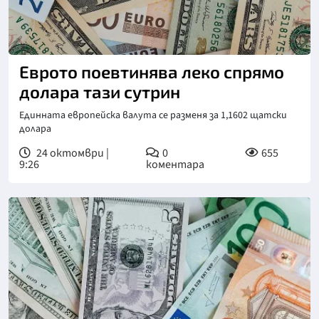
Еврото поевтинява леко спрямо
долара тази сутрин
Единната европейска валута се разменя за 1,1602 щатски
долара
24 октомври |
0
655
9:26
коментара