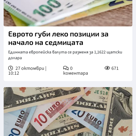
Снимка: Пиксабей
Еврото губи леко позиции за
начало на седмицата
Единната европейска валута се разменя за 1,1622 щатски
долара
27 октомври |
0
671
10:12
коментара