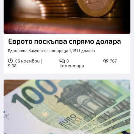
Снимка: Пекселс
Еврото поскъпва спрямо долара
Единната валута се котира за 1,1511 долара
06 ноември |
0
767
9:38
коментара