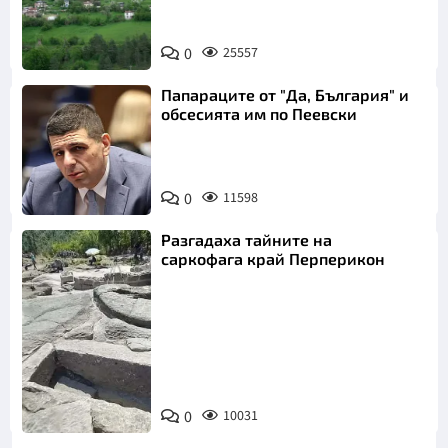
0
25557
Папараците от "Да, България" и
обсесията им по Пеевски
0
11598
Разгадаха тайните на
саркофага край Перперикон
Снимка:
Bulgaria ON
0
10031
AIR