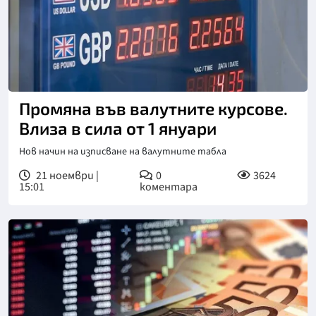
Промяна във валутните курсове.
Влиза в сила от 1 януари
Нов начин на изписване на валутните табла
21 ноември |
0
3624
15:01
коментара