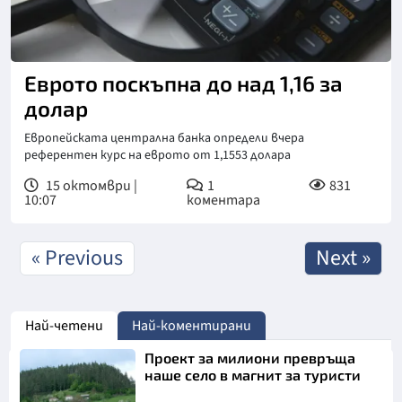
Еврото поскъпна до над 1,16 за
долар
Европейската централна банка определи вчера
референтен курс на еврото от 1,1553 долара
15 октомври |
1
831
10:07
коментара
« Previous
Next »
Най-четени
Най-коментирани
Проект за милиони превръща
наше село в магнит за туристи