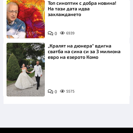
Топ синоптик с добра новина!
На тази дата идва
захлаждането
0
6939
„Кралят на дюнера“ вдигна
сватба на сина си за 3 милиона
евро на езерото Комо
Снимка:
0
5575
Инстаграм