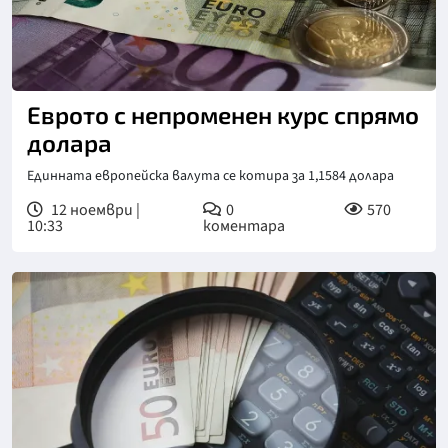
Еврото с непроменен курс спрямо
долара
Единната европейска валута се котира за 1,1584 долара
12 ноември |
0
570
10:33
коментара