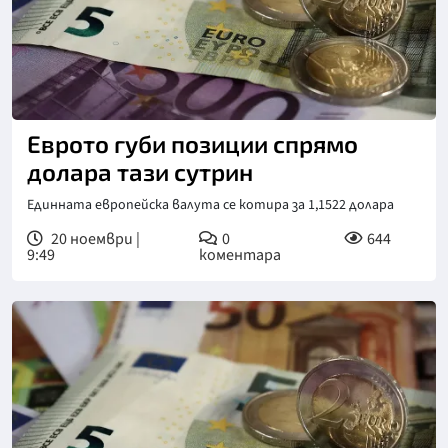
Еврото губи позиции спрямо
долара тази сутрин
Единната европейска валута се котира за 1,1522 долара
20 ноември |
0
644
9:49
коментара