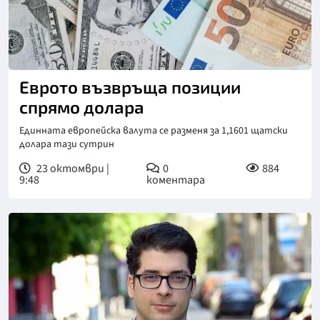
Снимка: Пекселс
Еврото възвръща позиции
спрямо долара
Единната европейска валута се разменя за 1,1601 щатски
долара тази сутрин
23 октомври |
0
884
9:48
коментара