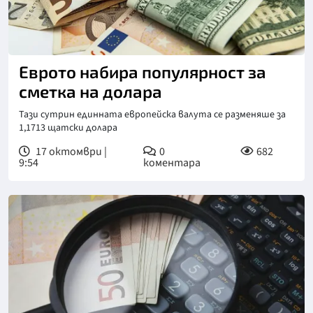
Еврото набира популярност за
сметка на долара
Тази сутрин единната европейска валута се разменяше за
1,1713 щатски долара
17 октомври |
0
682
9:54
коментара