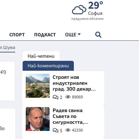
29°
София
предимно облачно
СПОРТ
ПОДКАСТ
ОЩЕ
т Шума
Най-четени
НДАРТ
Най-коментирани
АДЕМИЯ "ЧУДЕСАТА НА БЪЛГАРИЯ"
ърз
Строят нов
индустриален
град. 300 декара
Е
чакат златни
2
89069
заводи
Радев свика
Съвета по
сигурността,
СКАТА ХРАНА
следва ключово
во
5
42330
изявление
АРСКАТА ИКОНОМИКА