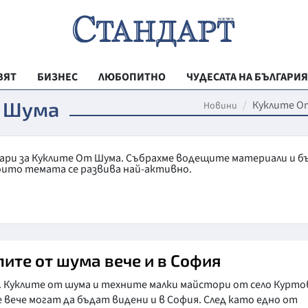
ВЯТ
БИЗНЕС
ЛЮБОПИТНО
ЧУДЕСАТА НА БЪЛГАРИЯ
РЕГИОНАЛНИ
т Шума
Куклите О
Новини
ВЕСТНИК СТА
МЛАДЕЖКА АК
тари за Куклите От Шума. Събрахме водещите материали и б
оито темата се развива най-активно.
ЗДРАВЕ
ОБРАЗОВАНИ
МОЯТ ГРАД
ТЕХНОЛОГИИ
лите от шума вече и в София
ДА!НА БЪЛГАР
. Куклите от шума и техните малки майстори от село Курто
 вече могат да бъдат видени и в София. След като едно от
ДА! НА БЪЛГ