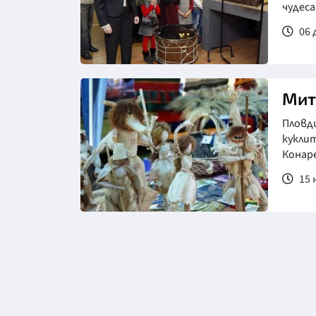
чудеса
06 
Мит
Пловд
кукли
Конаре
15 