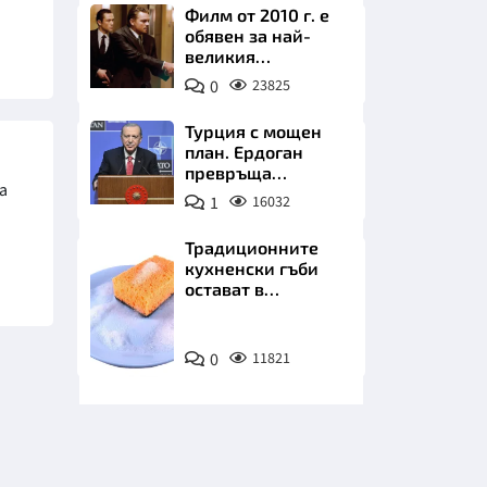
Филм от 2010 г. е
обявен за най-
великия
психологически
0
23825
трилър в
историята
Турция с мощен
план. Ердоган
НИЦИ
превръща
а
Джейхан в
1
16032
петролно чудо
Традиционните
кухненски гъби
КРАЙНА
остават в
миналото. Какво
се използва сега?
Снимка:
0
11821
Пиксабей