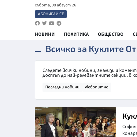
събота, 08 август 26
АБОНИРАЙ СЕ
НОВИНИ
ПОЛИТИКА
ОБЩЕСТВО
С
Всичко за Куклите О
Следете всички новини, анализи и комен
достъп до най-релевантните секции, в к
Последни новини
Любопитно
Кук
София
конаре