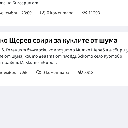
та на България от...
КУЛТУРА
декември | 23:00
0
коментара
11203
ПРАВОСЪДИЕ
КРИМИ
ко Щерев свири за куклите от шума
КИБЕРЗАЩИТ
ив. Големият български композитор Митко Щерев ще свири з
ВЯРА
те от шума, които децата от пловдивското село Куртово
ОБЯВИ
 правят. Малките творц...
ноември | 7:55
0
коментара
8613
ВОЙНАТА В У
ВРЕМЕТО