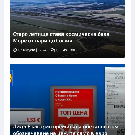
Старо летище става космическа база.
Море от пари до София
07 август | 17:24
0
580
Лидл България преминава поетапно към
обозначаване на цените само в евро