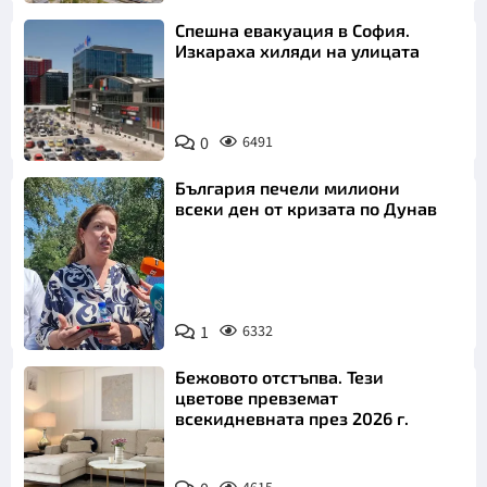
Спешна евакуация в София.
Изкараха хиляди на улицата
0
6491
България печели милиони
всеки ден от кризата по Дунав
1
6332
Снимка: БТА
Бежовото отстъпва. Тези
цветове превземат
всекидневната през 2026 г.