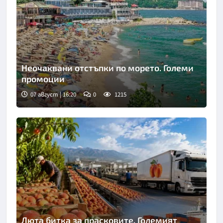
Неочаквани отстъпки по морето. Големи
промоции
07 август | 16:20
0
1215
Люта битка за прасковите. Големият