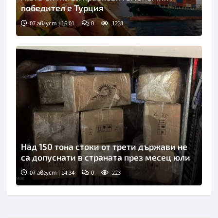
победител е Турция
07 август | 16:01
0
1231
Над 150 тона стоки от трети държави не
са допуснати в страната през месец юли
07 август | 14:34
0
223