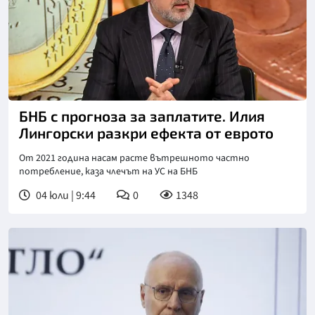
БНБ с прогноза за заплатите. Илия
Лингорски разкри ефекта от еврото
От 2021 година насам расте вътрешното частно
потребление, каза члечът на УС на БНБ
04 юли | 9:44
0
1348