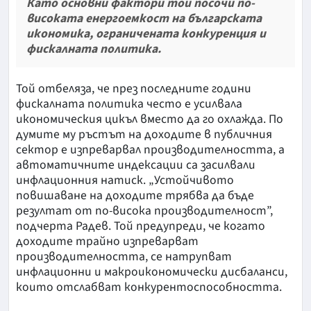
Като основни фактори той посочи по-
високата енергоемкост на българската
икономика, ограничената конкуренция и
фискалната политика.
Той отбеляза, че през последните години
фискалната политика често е усилвала
икономическия цикъл вместо да го охлажда. По
думите му ръстът на доходите в публичния
сектор е изпреварвал производителността, а
автоматичните индексации са засилвали
инфлационния натиск. „Устойчивото
повишаване на доходите трябва да бъде
резултат от по-висока производителност”,
подчерта Радев. Той предупреди, че когато
доходите трайно изпреварват
производителността, се натрупват
инфлационни и макроикономически дисбаланси,
които отслабват конкурентоспособността.