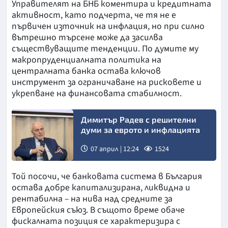
Управителят на БНБ коментира и кредитната
активност, като подчерта, че тя не е
първичен източник на инфлация, но при силно
вътрешно търсене може да засилва
съществуващите тенденции. По думите му
макропруденциалната политика на
централната банка остава ключов
инструмент за ограничаване на рисковете и
укрепване на финансовата стабилност.
Димитър Радев с решителни
думи за еврото и инфлацията
07 април | 12:24
1524
Той посочи, че банковата система в България
остава добре капитализирана, ликвидна и
рентабилна – на нива над средните за
Европейския съюз. В същото време обаче
фискалната позиция се характеризира с