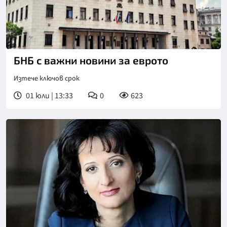
БНБ с важни новини за еврото
Изтече ключов срок
01 юли | 13:33
0
623