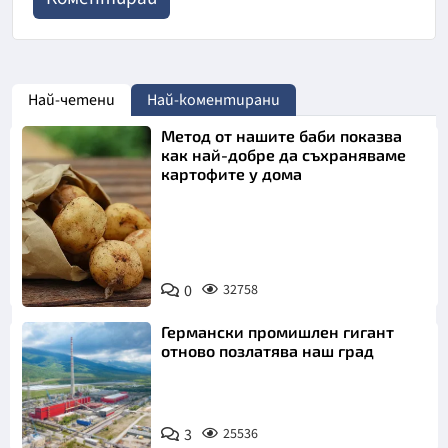
Най-четени
Най-коментирани
Метод от нашите баби показва
как най-добре да съхраняваме
картофите у дома
Снимка:
0
32758
Пиксабей
Германски промишлен гигант
отново позлатява наш град
3
25536