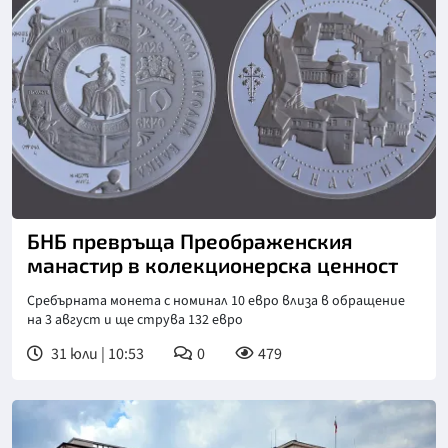
Снимка: БНБ
БНБ превръща Преображенския
манастир в колекционерска ценност
Сребърната монета с номинал 10 евро влиза в обращение
на 3 август и ще струва 132 евро
31 юли | 10:53
0
479