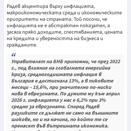
Радев акцентира върху инфлацията,
макроикономическата среда и икономическите
приоритети на страната. Той посочи, че
инфлацията не е абстрактен показател, а
засяга пряко доходите, спестяванията, цената
на кредита и увереността на бизнеса и
гражданите.
Управителят на БНБ припомни, че през 2022
г., под влияние на глобалната енергийна
криза, средногодишната инфлация в
България е достигнала 13%, а в пиковите
месеци – 15,6%, при значително по-ниски
нива в еврозоната. По думите му към април
2026 г. инфлацията у нас е 6,2% при 3%
средно за еврозоната. Според Радев
разликите се дължат не само на външните
шокове, но и на начина, по който те се
пренасят във вътрешната икономика.