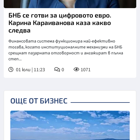
БНБ се готви за цифровото евро.
Карина Караиванова каза какво
следва
Финансовата система функционира най-ефективно
тогава, когато институционалните механизми на БНБ
срещнат пазарната отговорност и ангажират в пълна
степ...
01 юли | 11:23
0
1071
ОЩЕ ОТ БИЗНЕС