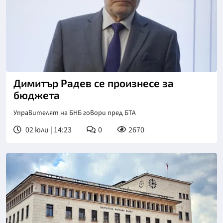
Снимка: БГНЕС
Димитър Радев се произнесе за
бюджета
Управителят на БНБ говори пред БТА
02 юли | 14:23
0
2670