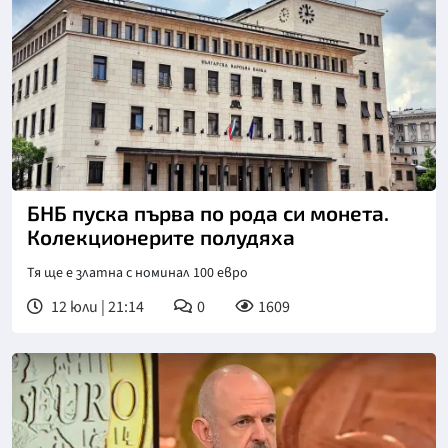
БНБ пуска първа по рода си монета.
Колекционерите полудяха
Тя ще е златна с номинал 100 евро
12 юли | 21:14
0
1609