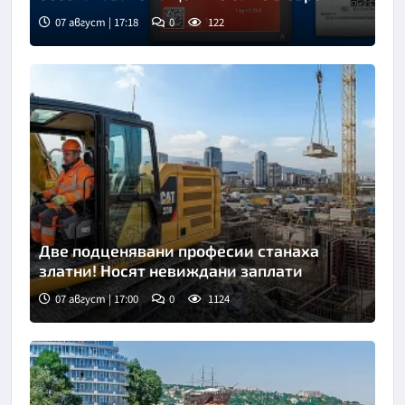
07 август | 17:18
0
122
Две подценявани професии станаха
златни! Носят невиждани заплати
07 август | 17:00
0
1124