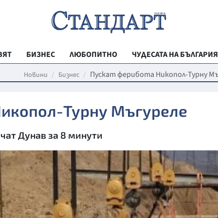
ВЯТ
БИЗНЕС
ЛЮБОПИТНО
ЧУДЕСАТА НА БЪЛГАРИЯ
РЕГИОНАЛНИ
Пускат ферибота Никопол-Турну Мъ
Новини
Бизнес
ВЕСТНИК СТА
Никопол-Турну Мъгуреле
МЛАДЕЖКА АК
ЗДРАВЕ
чат Дунав за 8 минути
ОБРАЗОВАНИ
МОЯТ ГРАД
ТЕХНОЛОГИИ
ДА!НА БЪЛГАР
ДА! НА БЪЛГ