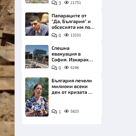
позлатява наш
3
21751
град
Папараците от
"Да, България" и
обсесията им по
Пеевски
0
13101
НИЦИ
Спешна
евакуация в
София. Изкараха
хиляди на
0
6246
улицата
КРАЙНА
България печели
милиони всеки
ден от кризата по
Дунав
Снимка:
1
5825
БТА