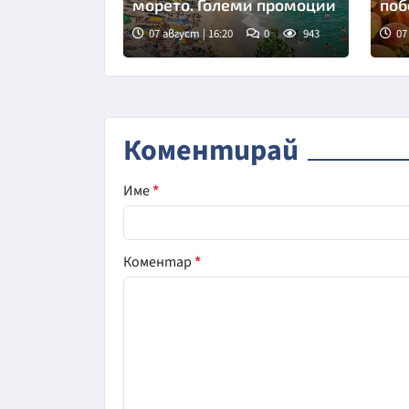
морето. Големи промоции
поб
07 август | 16:20
0
943
07
Коментирай
Име
*
Коментар
*