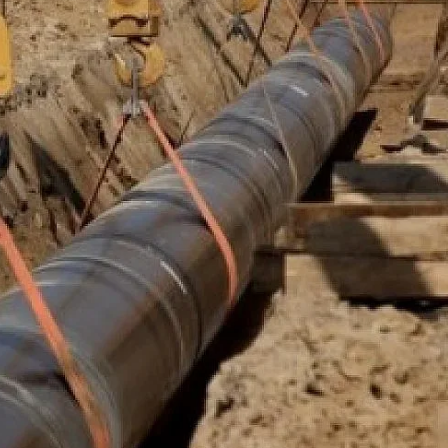
КУЛТУРА
ПРАВОСЪДИЕ
КРИМИ
КИБЕРЗАЩИТ
ВЯРА
ОБЯВИ
ВОЙНАТА В У
ВРЕМЕТО