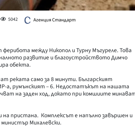
5042
Агенция Стандарт
т ферибота между Никопол и Турну Мъгуреле. Това
оналното развитие и благоустройството Димчо
ира обекта.
ат реката само за 8 минути. Българският
ИР-а, румънският – 6. Недостатъкът на нашата
ачват на заден ход, докато при комшиите минава
и на пристана. Комплексът е напълно завършен и
и министър Михалевски.