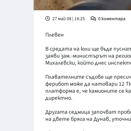
27 май 08 | 14:25
0
коментара
Плевен
В средата на юли ще бъде пусна
заяви зам.-министърът на реги
Михалевски, който днес инспект
Плавателните съдове ще пресич
ферибот може да натовари 12 Т
платформа е, че камионите се к
директно.
Другата седмица започват проб
на двете бряга на Дунав, уточн