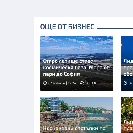
ОЩЕ ОТ БИЗНЕС
Старо летище става
Лид
космическа база. Море от
пре
пари до София
обо
сам
07 август | 17:24
0
0
07
Лют
Неочаквани отстъпки по
пра