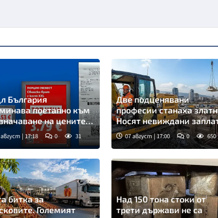
л България
Две подценявани
минава поетапно към
професии станаха златн
значаване на цените
Носят невиждани запла
о в евро
 август | 17:18
0
31
07 август | 17:00
0
650
а битка за
Над 150 тона стоки от
сковите. Големият
трети държави не са