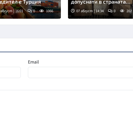
едител е Турция
допуснати в страната
през месец юли
 август | 16:01
0
1066
07 август | 14:34
0
202
Email