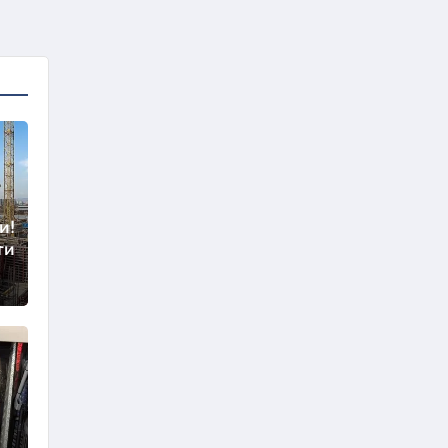
и!
ти