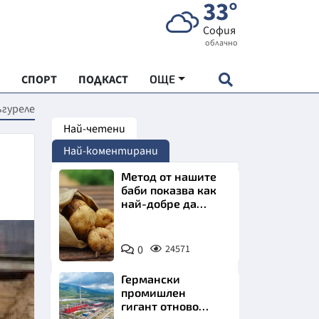
33°
София
облачно
СПОРТ
ПОДКАСТ
ОЩЕ
гуреле
Най-четени
НДАРТ
Най-коментирани
АДЕМИЯ "ЧУДЕСАТА НА БЪЛГАРИЯ"
Метод от нашите
баби показва как
най-добре да
Е
съхраняваме
картофите у дома
Снимка:
0
24571
Пиксабей
Германски
СКАТА ХРАНА
промишлен
гигант отново
АРСКАТА ИКОНОМИКА