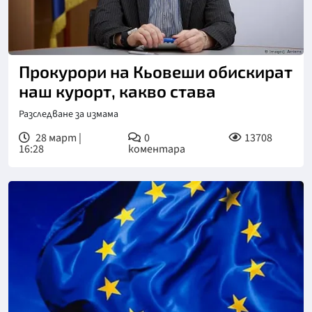
Прокурори на Кьовеши обискират
наш курорт, какво става
Разследване за измама
28 март |
0
13708
16:28
коментара