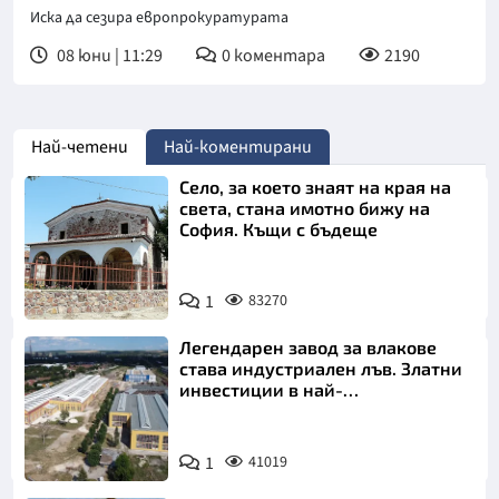
Иска да сезира европрокуратурата
08 юни | 11:29
0
коментара
2190
Най-четени
Най-коментирани
Село, за което знаят на края на
света, стана имотно бижу на
София. Къщи с бъдеще
1
83270
Легендарен завод за влакове
става индустриален лъв. Златни
инвестиции в най-
аристократичния ни град
1
41019