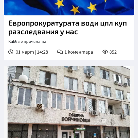
Европрокуратурата води цял куп
разследвания у нас
Каква е причината
01 март | 14:28
1
коментара
852