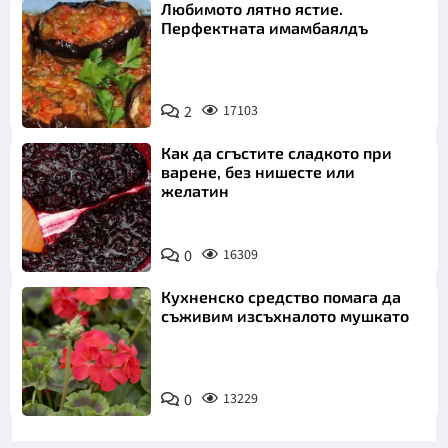
Любимото лятно ястие.
Перфектната имамбаялдъ
2
17103
Как да сгъстите сладкото при
варене, без нишесте или
желатин
0
16309
Кухненско средство помага да
съживим изсъхналото мушкато
0
13229