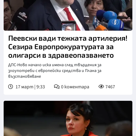
Пеевски вади тежката артилерия!
Сезира Европрокуратурата за
олигарси в здравеопазването
ДПС-Ново начало иска имена след твърдения за
злоупотреби с европейски средства и Плана за
възстановяване
17 март | 9:33
0
коментара
7467