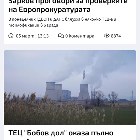
Зарков проговори за проверките
на Европрокуратурата
В понеделник ГДБОП и ДАНС влязоха в няколко ТЕЦ-а и
топлофикации в 6 града
05 март | 13:13
0
коментара
8874
ТЕЦ "Бобов дол" оказа пълно