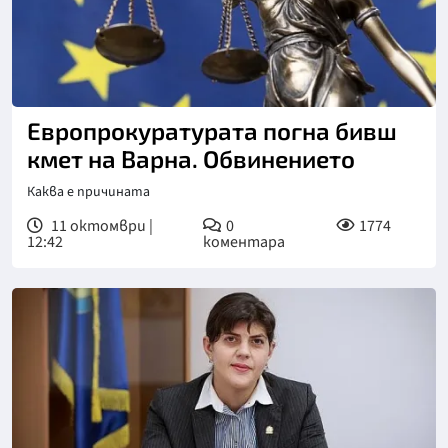
Европрокуратурата погна бивш
кмет на Варна. Обвинението
Каква е причината
11 октомври |
0
1774
12:42
коментара