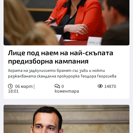
Снимка: БТА
Лице под наем на най-скъпата
предизборна кампания
Хората на задкулисието бранят със зъби и нокти
разжалваната скандална прокурорка Теодора Георгиева
06 март |
0
14870
18:01
коментара