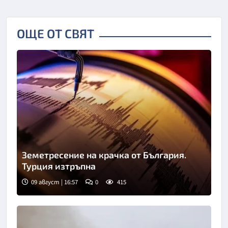
ОЩЕ ОТ СВЯТ
Земетресение на крачка от България.
Турция изтръпна
09 август | 16:57
0
415