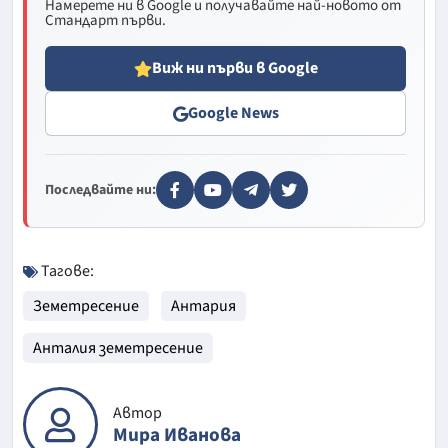
Намерете ни в Google и получавайте най-новото от
Стандарт първи.
Виж ни първи в Google
Google News
Последвайте ни:
Тагове:
Земетресение
Антария
Анталия земетресение
Автор
Мира Иванова