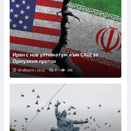
Иран с нов ултиматум към САЩ за
Ормузкия проток
09 август | 13:11
0
596