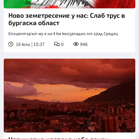
Ново земетресение у нас: Слаб трус в
бургаска област
Епицентърът му е на 4 км югозападно от град Средец
16 юли | 15:37
0
948