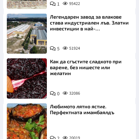
1
95422
Легендарен завод за влакове
става индустриален лъв. Златни
инвестиции в най-
аристократичния ни град
5
51924
Как да сгъстите сладкото при
варене, без нишесте или
желатин
0
32086
Любимото лятно ястие.
Перфектната имамбаялдъ
2
20019