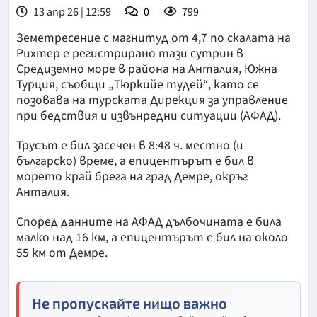
13 апр 26 | 12:59
0
799
Земетресение с магнитуд от 4,7 по скалата на
Рихтер е регистрирано тази сутрин в
Средиземно море в района на Анталия, Южна
Турция, съобщи „Тюркийе тудей“, като се
позовава на турската Дирекция за управление
при бедствия и извънредни ситуации (АФАД).
Трусът е бил засечен в 8:48 ч. местно (и
българско) време, а епицентърът е бил в
морето край брега на град Демре, окръг
Анталия.
Според данните на АФАД дълбочината е била
малко над 16 км, а епицентърът е бил на около
55 км от Демре.
Не пропускайте нищо важно