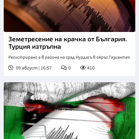
Земетресение на крачка от България.
Турция изтръпна
Регистрирано е в района на град Нурдагъ в окръг Газиантеп
09 август | 16:57
0
410