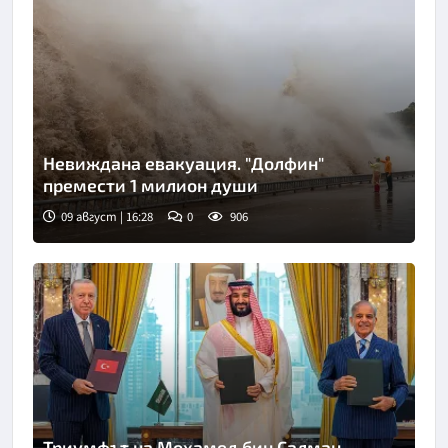
Невиждана евакуация. "Долфин"
премести 1 милион души
09 август | 16:28
0
906
Триумфът на Мохамед бин Салман.