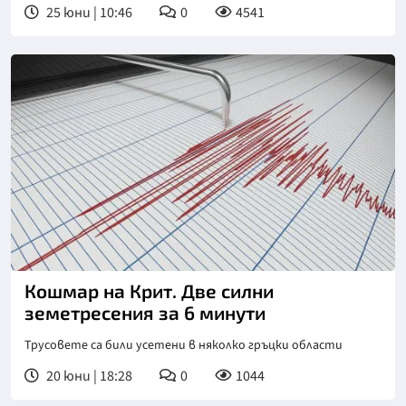
25 юни | 10:46
0
4541
Кошмар на Крит. Две силни
земетресения за 6 минути
Трусовете са били усетени в няколко гръцки области
20 юни | 18:28
0
1044