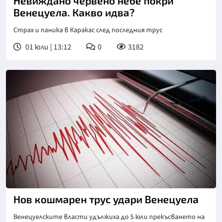
Невиждано червено небе покри
Венецуела. Какво идва?
Страх и паника в Каракас след последния трус
01 юли | 13:12
0
3182
Нов кошмарен трус удари Венецуела
Венецуелските власти удължиха до 5 юли прекъсването на