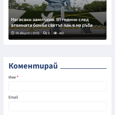
Нагасаки замлъкна. 81 години след
атомната бомба светът пак е на ръба
09 август | 10:55
0
463
Снимка: Киодо
Коментирай
Име
*
Email