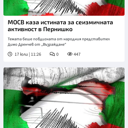
МОСВ каза истината за сеизмичната
активност в Пернишко
Темата беше повдигната от народния представител
Димо Дренчев от „Възраждане“
17 юли | 11:26
0
447