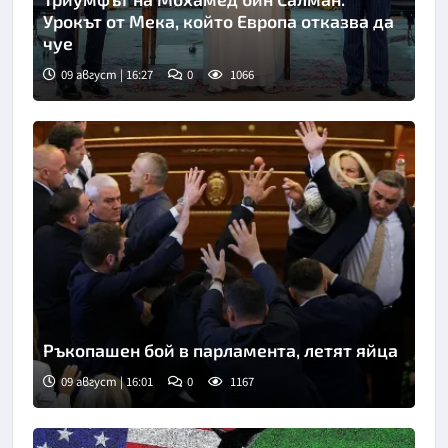
Урокът от Мека, който Европа отказва да
чуе
09 август | 16:27
0
1066
Ръкопашен бой в парламента, летят яйца
09 август | 16:01
0
1167