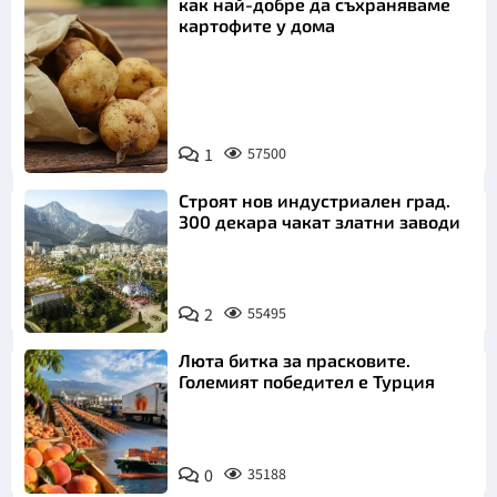
как най-добре да съхраняваме
картофите у дома
Снимка:
1
57500
Пиксабей
Строят нов индустриален град.
300 декара чакат златни заводи
2
55495
Люта битка за прасковите.
Големият победител е Турция
0
35188