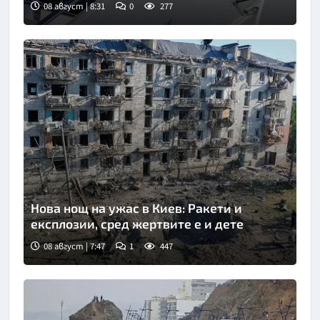
08 август | 8:31
0
277
Снимка: БТА
Нова нощ на ужас в Киев: Ракети и
експлозии, сред жертвите е и дете
08 август | 7:47
1
447
Снимка: БТА