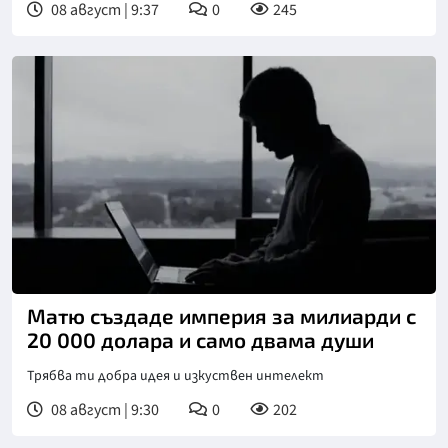
08 август | 9:37
0
245
Матю създаде империя за милиарди с
20 000 долара и само двама души
Трябва ти добра идея и изкуствен интелект
08 август | 9:30
0
202