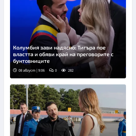
Колумбия зави надясно: Тигъра пое
властта и обяви край на преговорите с
бунтовниците
08 август | 9:06
0
282
Снимка: БТА