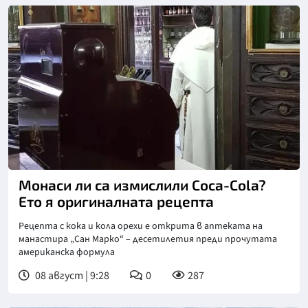
Монаси ли са измислили Coca-Cola?
Ето я оригиналната рецепта
Рецепта с кока и кола орехи е открита в аптеката на
манастира „Сан Марко“ – десетилетия преди прочутата
американска формула
08 август | 9:28
0
287