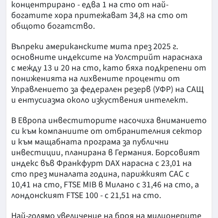
концентрирано - едва 1 на сто от най-
богатите хора притежават 34,8 на сто от
общото богатство.
Въпреки американските мита през 2025 г.
основните индексите на Уолстрийт нараснаха
с между 13 и 20 на сто, като бяха подкрепени от
пониженията на лихвените проценти от
Управлението за федерален резерв (УФР) на САЩ
и ентусиазма около изкуствения интелект.
В Европа инвеститорите насочиха вниманието
си към компаниите от отбранителния сектор
и към мащабната програма за публични
инвестиции, планирана в Германия. Борсовият
индекс във Франкфурт DAX нарасна с 23,01 на
сто през миналата година, парижкият CAC с
10,41 на сто, FTSE MIB в Милано с 31,46 на сто, а
лондонският FTSE 100 - с 21,51 на сто.
Най-голямо увеличение на броя на милионерите