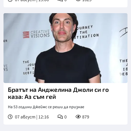
Братът на Анджелина Джоли си го
каза: Аз съм гей
На 53 години Джеймс се реши да признае
07 август | 12:16
0
879