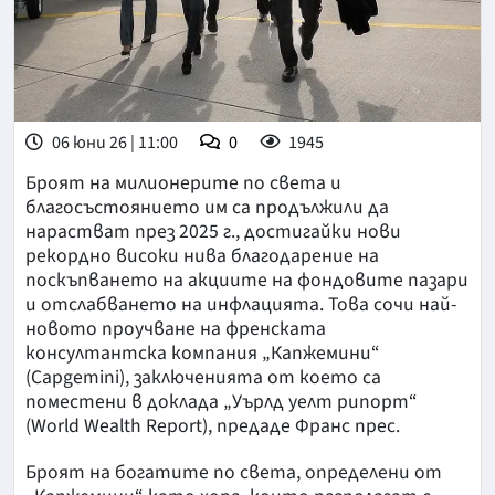
06 юни 26 | 11:00
0
1945
Броят на милионерите по света и
благосъстоянието им са продължили да
нарастват през 2025 г., достигайки нови
рекордно високи нива благодарение на
поскъпването на акциите на фондовите пазари
и отслабването на инфлацията. Това сочи най-
новото проучване на френската
консултантска компания „Капжемини“
(Capgemini), заключенията от което са
поместени в доклада „Уърлд уелт рипорт“
(World Wealth Report), предаде Франс прес.
Броят на богатите по света, определени от