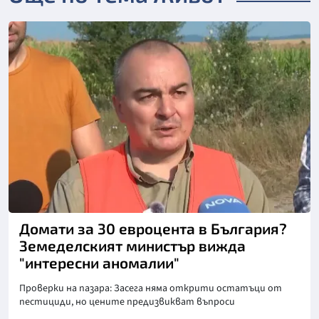
Снимка: Нова телевизия
Домати за 30 евроцента в България?
Земеделският министър вижда
"интересни аномалии"
Проверки на пазара: Засега няма открити остатъци от
пестициди, но цените предизвикват въпроси