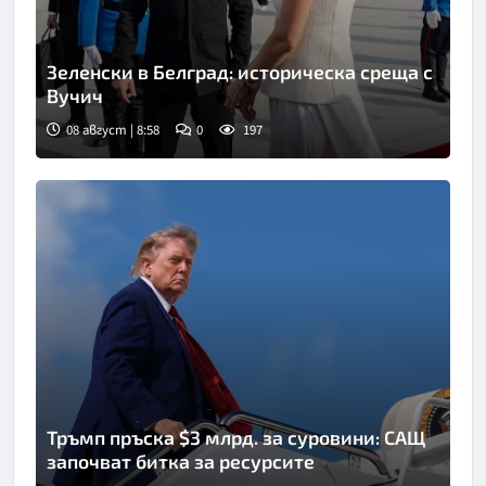
Зеленски в Белград: историческа среща с
Вучич
08 август | 8:58
0
197
Снимка: Фейсбук
Тръмп пръска $3 млрд. за суровини: САЩ
започват битка за ресурсите