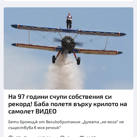
Снимка: инстаграм
На 97 години счупи собствения си
рекорд! Баба полетя върху крилото на
самолет ВИДЕО
Бети Бромидж от Великобритания: „Думата „не мога“ не
съществува в моя речник“