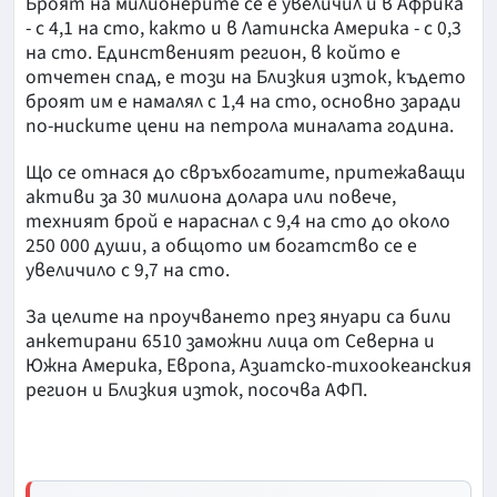
Броят на милионерите се е увеличил и в Африка
- с 4,1 на сто, както и в Латинска Америка - с 0,3
на сто. Единственият регион, в който е
отчетен спад, е този на Близкия изток, където
броят им е намалял с 1,4 на сто, основно заради
по-ниските цени на петрола миналата година.
Що се отнася до свръхбогатите, притежаващи
активи за 30 милиона долара или повече,
техният брой е нараснал с 9,4 на сто до около
250 000 души, а общото им богатство се е
увеличило с 9,7 на сто.
За целите на проучването през януари са били
анкетирани 6510 заможни лица от Северна и
Южна Америка, Европа, Азиатско-тихоокеанския
регион и Близкия изток, посочва АФП.