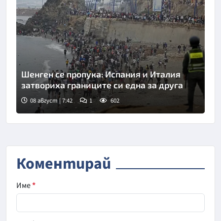
Шенген се пропука: Испания и Италия
затвориха границите си една за друга
08 август | 7:42
1
602
Коментирай
Име
*