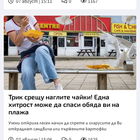
07 август | 15:11
0
1167
Трик срещу наглите чайки! Една
хитрост може да спаси обяда ви на
плажа
Учени откриха лесен начин да спрете и гларусите да ви
откраднат сандвича или пържените картофки
07 август | 15:06
0
1625