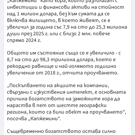
„Капжемини“ като хора, които разполагат с
инвестиции и финансови активи на стойност
над 1 милион долара, без към сумата да се
включва жилището, в което живеят, се е
увеличил за година със 7,9 на сто до 25,3 милиона
души през 2025 г. или с близо 2 млн. повече
спрямо 2024 г.
Общото им състояние също се е увеличило - с
8,7 на сто до 98,3 трилиона долара, което е
рекордно равнище и най-голямото годишно
увеличение от 2018 г., отчита проучването.
„Поскъпването на акциите на компании,
свързани с изкуствения интелект, е основната
причина богатството на заможните хора да
нараства в пет от шестте географски
региона, които са били обект на проучването“,
посочва „Капжемини“.
Същевременно богатството остава силно