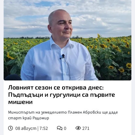
Снимка: БТА
Ловният сезон се открива днес:
Пъдпъдъци и гургулици са първите
мишени
Министърът на земеделието Пламен Абровски ще даде
старт край Радомир
08 август | 7:52
0
271