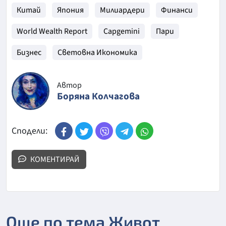
Китай
Япония
Милиардери
Финанси
World Wealth Report
Capgemini
Пари
Бизнес
Световна Икономика
Автор
Боряна Колчагова
Сподели:
КОМЕНТИРАЙ
Още по тема Живот