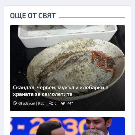
ОЩЕ ОТ СВЯТ
Скандал: червеи, мухъл и хлебарки в
храната за самолетите
08 август | 9:20
0
447